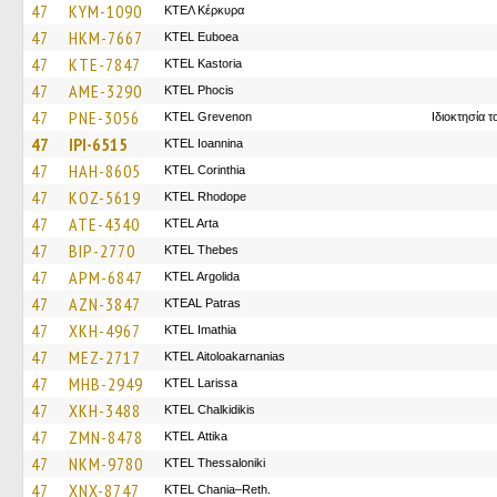
47
KYM-1090
ΚΤΕΛ Κέρκυρα
47
HKM-7667
ΚΤΕL Euboea
47
KTE-7847
KTEL Kastoria
47
AME-3290
ΚΤΕL Phocis
47
PNE-3056
ΚΤΕL Grevenon
Ιδιοκτησία 
47
IPI-6515
KTEL Ioannina
47
HAH-8605
KTEL Corinthia
47
KOZ-5619
KTEL Rhodope
47
ATE-4340
KTEL Arta
47
BIP-2770
KTEL Thebes
47
APM-6847
KTEL Argolida
47
AZN-3847
KTEAL Patras
47
XKH-4967
KTEL Imathia
47
MEZ-2717
KTEL Aitoloakarnanias
47
MHB-2949
KTEL Larissa
47
XKH-3488
ΚΤΕL Chalkidikis
47
ZMN-8478
KΤΕL Αttika
47
NKM-9780
KTEL Thessaloniki
47
XNX-8747
KTEL Chania–Reth.