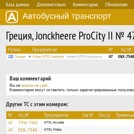
База данных
Дополнительно
Комментарии
Обновления
Автобусный транспорт
Греция, Jonckheere ProCity II № 4
Регион
Предприятие
№
Гос.№
47
INX-754
Греция
Urban KTEL Ioannina
Αστικό ΚΤΕΛ Ιωαννίνων
Ваш комментарий
Вы не
вошли на сайт
.
Комментарии могут оставлять только зарегистрированные пользов
Другие ТС с этим номером:
№
Гос.№
Предприятие
Зав.№
Постр.
Примеча
47
TPH-7947
KTEL Arcadia
47
EEK-7540
KTEL Pellas