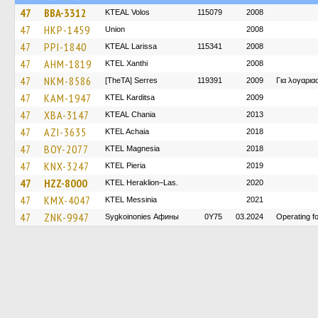
47
BBA-3312
KTEAL Volos
115079
2008
47
HKP-1459
Union
2008
47
PPI-1840
KTEAL Larissa
115341
2008
47
AHM-1819
KTEL Xanthi
2008
47
NKM-8586
[TheTA] Serres
119391
2009
Για λογαρι
47
KAM-1947
ΚΤΕL Karditsa
2009
47
XBA-3147
KTEAL Chania
2013
47
AZI-3635
KTEL Achaia
2018
47
BOY-2077
ΚΤΕL Magnesia
2018
47
KNX-3247
KTEL Pieria
2019
47
HZZ-8000
KTEL Heraklion–Las.
2020
47
KMX-4047
KTEL Messinia
2021
47
ZNK-9947
Sygkoinonies Афины
0Y75
03.2024
Operating 