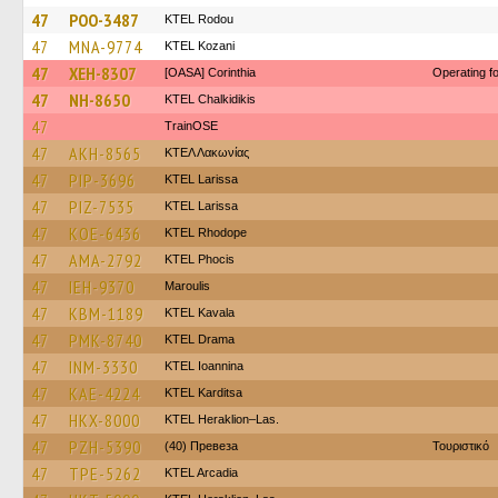
47
POO-3487
ΚΤΕL Rodou
47
MNA-9774
ΚΤΕL Kozani
47
XEH-8307
[OASA] Corinthia
Operating 
47
NH-8650
ΚΤΕL Chalkidikis
47
TrainΟSE
47
AKH-8565
ΚΤΕΛ Λακωνίας
47
PIP-3696
KTEL Larissa
47
PIZ-7535
KTEL Larissa
47
KOE-6436
KTEL Rhodope
47
AMA-2792
ΚΤΕL Phocis
47
IEH-9370
Maroulis
47
KBM-1189
KTEL Kavala
47
PMK-8740
KTEL Drama
47
INM-3330
KTEL Ioannina
47
KAE-4224
ΚΤΕL Karditsa
47
HKX-8000
KTEL Heraklion–Las.
47
PZH-5390
(40) Превеза
Τουριστικό
47
TPE-5262
KTEL Arcadia