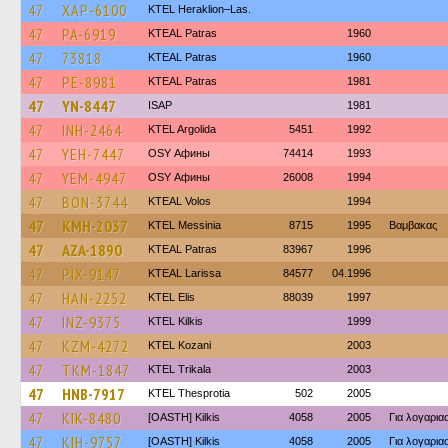
47
XAP-6100
KTEL Heraklion–Las.
47
PA-6919
KTEAL Patras
1960
47
73818
KTEAL Patras
1960
47
PE-8981
KTEAL Patras
1981
47
YN-8447
ISAP
1981
47
INH-2464
KTEL Argolida
5451
1992
47
YEH-7447
OSY Афины
74414
1993
47
YEM-4947
OSY Афины
26008
1994
47
BON-3744
KTEAL Volos
1994
47
KMH-2037
KTEL Messinia
8715
1995
Βαμβακας
47
AZA-1890
KTEAL Patras
83967
1996
47
PIX-9147
KTEAL Larissa
84577
04.1996
47
HAN-2252
KTEL Elis
88039
1997
47
INZ-9375
KTEL Kilkis
1999
47
KZM-4272
ΚΤΕL Kozani
2003
47
TKM-1847
ΚΤΕL Τrikala
2003
47
HNB-7917
KTEL Thesprotia
502
2005
47
KIK-8480
[OASTH] Kilkis
4058
2005
Για λογαρι
47
KIH-9757
[OASTH] Kilkis
4058
2005
Για λογαρι