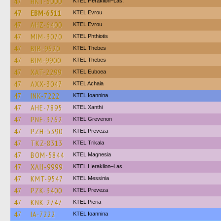
47
HKT-5000
KTEL Heraklion–Las.
47
EBM-6511
KTEL Evrou
47
AHZ-6400
KTEL Evrou
47
MIM-3070
ΚΤΕL Phthiotis
47
BIB-9620
KTEL Thebes
47
BIM-9900
KTEL Thebes
47
XAT-2299
ΚΤΕL Euboea
47
AXX-3047
KTEL Achaia
47
INK-7222
KTEL Ioannina
47
AHE-7895
KTEL Xanthi
47
PNE-3762
ΚΤΕL Grevenon
47
PZH-5390
KTEL Preveza
47
TKZ-8313
ΚΤΕL Τrikala
47
BOM-5844
ΚΤΕL Magnesia
47
XAH-9999
KTEL Heraklion–Las.
47
KMT-9547
KTEL Messinia
47
PZK-3400
KTEL Preveza
47
KNK-2747
KTEL Pieria
47
IA-7222
KTEL Ioannina