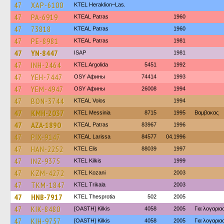
47
XAP-6100
KTEL Heraklion–Las.
47
PA-6919
KTEAL Patras
1960
47
73818
KTEAL Patras
1960
47
PE-8981
KTEAL Patras
1981
47
YN-8447
ISAP
1981
47
INH-2464
KTEL Argolida
5451
1992
47
YEH-7447
OSY Афины
74414
1993
47
YEM-4947
OSY Афины
26008
1994
47
BON-3744
KTEAL Volos
1994
47
KMH-2037
KTEL Messinia
8715
1995
Βαμβακας
47
AZA-1890
KTEAL Patras
83967
1996
47
PIX-9147
KTEAL Larissa
84577
04.1996
47
HAN-2252
KTEL Elis
88039
1997
47
INZ-9375
KTEL Kilkis
1999
47
KZM-4272
ΚΤΕL Kozani
2003
47
TKM-1847
ΚΤΕL Τrikala
2003
47
HNB-7917
KTEL Thesprotia
502
2005
47
KIK-8480
[OASTH] Kilkis
4058
2005
Για λογαρι
47
KIH-9757
[OASTH] Kilkis
4058
2005
Για λογαρι