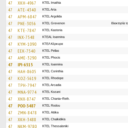
47
XKH-4967
KTEL Imathia
47
ATE-4340
KTEL Arta
47
APM-6847
KTEL Argolida
47
PNE-3056
ΚΤΕL Grevenon
Ιδιοκτησία 
47
KTE-7847
KTEL Kastoria
47
INX-7548
KTEAL Ioannina
47
KYM-1090
ΚΤΕΛ Κέρκυρα
47
EEK-7540
KTEL Pellas
47
AME-3290
ΚΤΕL Phocis
47
IPI-6515
KTEL Ioannina
47
HAH-8605
KTEL Corinthia
47
KOZ-5619
KTEL Rhodope
47
TPH-7947
KTEL Arcadia
47
MNA-9774
ΚΤΕL Kozani
47
XNX-8747
KTEL Chania–Reth.
47
POO-3487
ΚΤΕL Rodou
47
ZMN-8478
KΤΕL Αttika
47
XKH-3488
ΚΤΕL Chalkidikis
47
NKM-9780
KTEL Thessaloniki