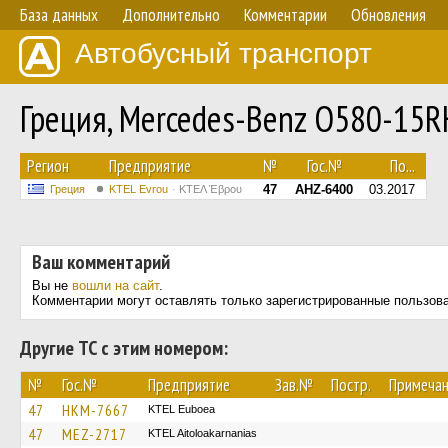
База данных
Дополнительно
Комментарии
Обновления
Автобусный транспорт
Греция, Mercedes-Benz O580-15R
Регион
Предприятие
№
Гос.№
По...
47
AHZ-6400
03.2017
Греция
KTEL Evrou
ΚΤΕΛ Έβρου
Ваш комментарий
Вы не
вошли на сайт
.
Комментарии могут оставлять только зарегистрированные пользов
Другие ТС с этим номером:
№
Гос.№
Предприятие
Зав.№
Постр.
Примеча
47
HKM-7667
ΚΤΕL Euboea
47
MEZ-2717
KTEL Aitoloakarnanias