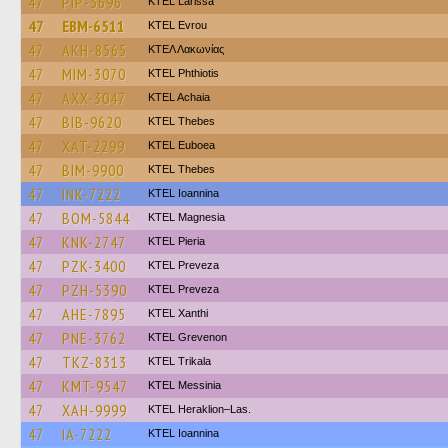
47
PIP-3696
KTEL Larissa
47
EBM-6511
KTEL Evrou
47
AKH-8565
ΚΤΕΛ Λακωνίας
47
MIM-3070
ΚΤΕL Phthiotis
47
AXX-3047
KTEL Achaia
47
BIB-9620
KTEL Thebes
47
XAT-2299
ΚΤΕL Euboea
47
BIM-9900
KTEL Thebes
47
INK-7222
KTEL Ioannina
47
BOM-5844
ΚΤΕL Magnesia
47
KNK-2747
KTEL Pieria
47
PZK-3400
KTEL Preveza
47
PZH-5390
KTEL Preveza
47
AHE-7895
KTEL Xanthi
47
PNE-3762
ΚΤΕL Grevenon
47
TKZ-8313
ΚΤΕL Τrikala
47
KMT-9547
KTEL Messinia
47
XAH-9999
KTEL Heraklion–Las.
47
IA-7222
KTEL Ioannina