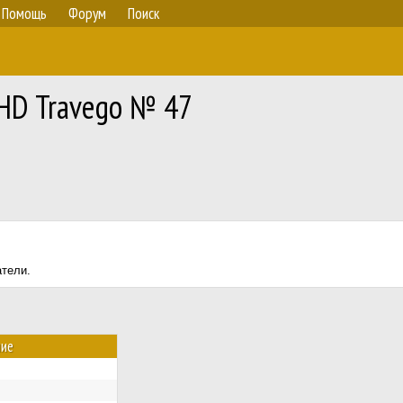
Помощь
Форум
Поиск
HD Travego № 47
атели.
ние