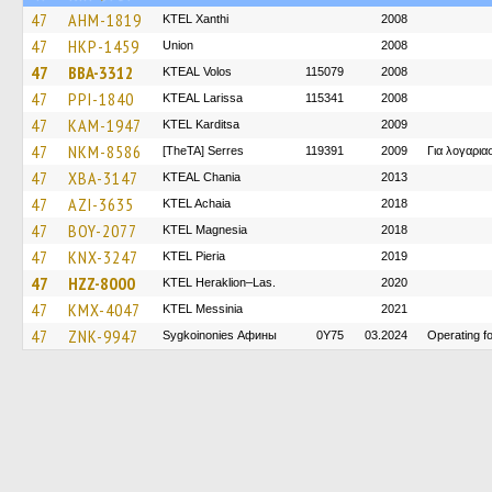
47
AHM-1819
KTEL Xanthi
2008
47
HKP-1459
Union
2008
47
BBA-3312
KTEAL Volos
115079
2008
47
PPI-1840
KTEAL Larissa
115341
2008
47
KAM-1947
ΚΤΕL Karditsa
2009
47
NKM-8586
[TheTA] Serres
119391
2009
Για λογαρι
47
XBA-3147
KTEAL Chania
2013
47
AZI-3635
KTEL Achaia
2018
47
BOY-2077
ΚΤΕL Magnesia
2018
47
KNX-3247
KTEL Pieria
2019
47
HZZ-8000
KTEL Heraklion–Las.
2020
47
KMX-4047
KTEL Messinia
2021
47
ZNK-9947
Sygkoinonies Афины
0Y75
03.2024
Operating 