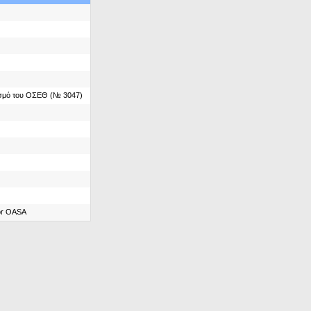
ασμό του ΟΣΕΘ (№ 3047)
for OASA