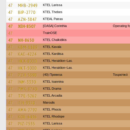
47
MHB-2949
KTEL Larissa
47
BIP-2770
KTEL Thebes
47
AZN-3847
KTEAL Patras
47
XEH-8307
[OASA] Corinthia
Operating 
47
TrainΟSE
47
NH-8650
ΚΤΕL Chalkidikis
47
KBM-1189
KTEL Kavala
47
KAE-4224
ΚΤΕL Karditsa
47
HKX-8000
KTEL Heraklion–Las.
47
HKT-5000
KTEL Heraklion–Las.
47
PZH-5390
(40) Превеза
Τουριστικό
47
INM-3330
KTEL Ioannina
47
PMK-8740
KTEL Drama
47
TPE-5262
KTEL Arcadia
47
IEH-9370
Maroulis
47
AMA-2792
ΚΤΕL Phocis
47
KOE-6436
KTEL Rhodope
47
PIZ-7535
KTEL Larissa