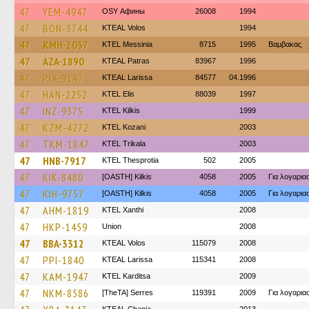
47
YEM-4947
OSY Афины
26008
1994
47
BON-3744
KTEAL Volos
1994
47
KMH-2037
KTEL Messinia
8715
1995
Βαμβακας
47
AZA-1890
KTEAL Patras
83967
1996
47
PIX-9147
KTEAL Larissa
84577
04.1996
47
HAN-2252
KTEL Elis
88039
1997
47
INZ-9375
KTEL Kilkis
1999
47
KZM-4272
ΚΤΕL Kozani
2003
47
TKM-1847
ΚΤΕL Τrikala
2003
47
HNB-7917
KTEL Thesprotia
502
2005
47
KIK-8480
[OASTH] Kilkis
4058
2005
Για λογαρι
47
KIH-9757
[OASTH] Kilkis
4058
2005
Για λογαρι
47
AHM-1819
KTEL Xanthi
2008
47
HKP-1459
Union
2008
47
BBA-3312
KTEAL Volos
115079
2008
47
PPI-1840
KTEAL Larissa
115341
2008
47
KAM-1947
ΚΤΕL Karditsa
2009
47
NKM-8586
[TheTA] Serres
119391
2009
Για λογαρι