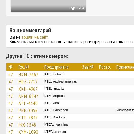
1204
Ваш комментарий
Вы не
вошли на сайт
.
Комментарии могут оставлять только зарегистрированные пользов
Другие ТС с этим номером:
№
Гос.№
Предприятие
Зав.№
Постр.
Примеча
47
HKM-7667
ΚΤΕL Euboea
47
MEZ-2717
KTEL Aitoloakarnanias
47
XKH-4967
KTEL Imathia
47
APM-6847
KTEL Argolida
47
ATE-4340
KTEL Arta
47
PNE-3056
ΚΤΕL Grevenon
Ιδιοκτησία 
47
KTE-7847
KTEL Kastoria
47
INX-7548
KTEAL Ioannina
47
KYM-1090
ΚΤΕΛ Κέρκυρα