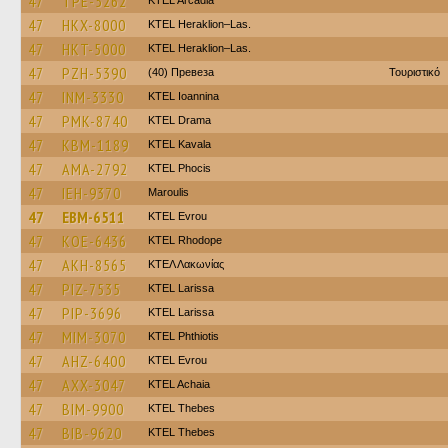
47
TPE-5262
KTEL Arcadia
47
HKX-8000
KTEL Heraklion–Las.
47
HKT-5000
KTEL Heraklion–Las.
47
PZH-5390
(40) Превеза
Τουριστικό
47
INM-3330
KTEL Ioannina
47
PMK-8740
KTEL Drama
47
KBM-1189
KTEL Kavala
47
AMA-2792
ΚΤΕL Phocis
47
IEH-9370
Maroulis
47
EBM-6511
KTEL Evrou
47
KOE-6436
KTEL Rhodope
47
AKH-8565
ΚΤΕΛ Λακωνίας
47
PIZ-7535
KTEL Larissa
47
PIP-3696
KTEL Larissa
47
MIM-3070
ΚΤΕL Phthiotis
47
AHZ-6400
KTEL Evrou
47
AXX-3047
KTEL Achaia
47
BIM-9900
KTEL Thebes
47
BIB-9620
KTEL Thebes