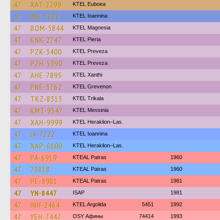
47
XAT-2299
ΚΤΕL Euboea
47
INK-7222
KTEL Ioannina
47
BOM-5844
ΚΤΕL Magnesia
47
KNK-2747
KTEL Pieria
47
PZK-3400
KTEL Preveza
47
PZH-5390
KTEL Preveza
47
AHE-7895
KTEL Xanthi
47
PNE-3762
ΚΤΕL Grevenon
47
TKZ-8313
ΚΤΕL Τrikala
47
KMT-9547
KTEL Messinia
47
XAH-9999
KTEL Heraklion–Las.
47
IA-7222
KTEL Ioannina
47
XAP-6100
KTEL Heraklion–Las.
47
PA-6919
KTEAL Patras
1960
47
73818
KTEAL Patras
1960
47
PE-8981
KTEAL Patras
1981
47
YN-8447
ISAP
1981
47
INH-2464
KTEL Argolida
5451
1992
47
YEH-7447
OSY Афины
74414
1993