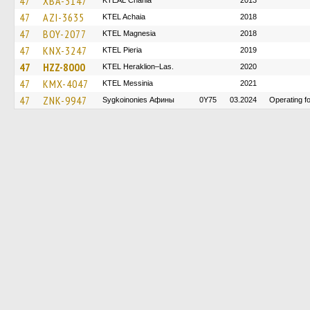
47
XBA-3147
KTEAL Chania
2013
47
AZI-3635
KTEL Achaia
2018
47
BOY-2077
ΚΤΕL Magnesia
2018
47
KNX-3247
KTEL Pieria
2019
47
HZZ-8000
KTEL Heraklion–Las.
2020
47
KMX-4047
KTEL Messinia
2021
47
ZNK-9947
Sygkoinonies Афины
0Y75
03.2024
Operating 