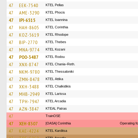
47
EEK-7540
KTEL Pellas
47
AME-3290
ΚΤΕL Phocis
47
IPI-6515
KTEL Ioannina
47
HAH-8605
KTEL Corinthia
47
KOZ-5619
KTEL Rhodope
47
BIP-2770
KTEL Thebes
47
MNA-9774
ΚΤΕL Kozani
47
POO-3487
ΚΤΕL Rodou
47
XNX-8747
KTEL Chania–Reth.
47
NKM-9780
KTEL Thessaloniki
47
ZMN-8478
KΤΕL Αttika
47
XKH-3488
ΚΤΕL Chalkidikis
47
MHB-2949
KTEL Larissa
47
TPH-7947
KTEL Arcadia
47
AZN-3847
KTEAL Patras
47
TrainΟSE
47
XEH-8307
[OASA] Corinthia
Operating 
47
KAE-4224
ΚΤΕL Karditsa