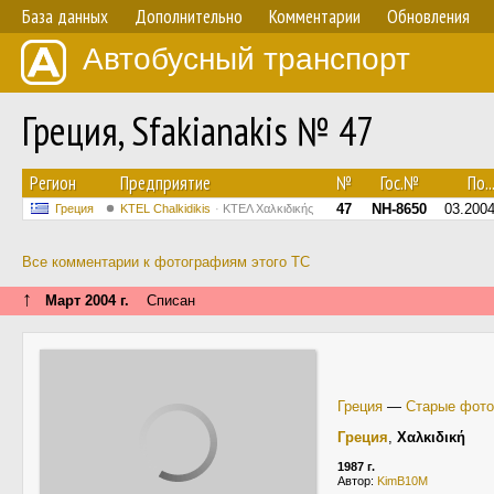
База данных
Дополнительно
Комментарии
Обновления
Автобусный транспорт
Греция, Sfakianakis № 47
Регион
Предприятие
№
Гос.№
По..
47
NH-8650
03.200
Греция
ΚΤΕL Chalkidikis
ΚΤΕΛ Χαλκιδικής
Все комментарии к фотографиям этого ТС
↑
Март 2004 г.
Списан
Греция
—
Старые фото
Греция
,
Χαλκιδική
1987 г.
Автор:
KimB10M