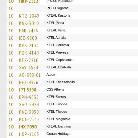
10
HKP-2512
(46/83) Ираклион
10
RHO Diagoras
10
KTZ-2049
KTEAL Kastoria
10
KNK-3010
KTEL Pieria
10
HMI-2476
KTEAL Veria
10
IEE-9800
KTEL Achaia
10
KPK-2134
KTEL Corinthia
10
PZK-4140
KTEL Preveza
10
KEZ-2210
KTEL Cephalonia
10
XAY-4554
KTEAL Chalkida
10
AO-090-01
Афон
10
NET-4376
KTEL Thessaloniki
10
IPT-5598
CSS Athens
10
EPN-9535
KTEL Serres
10
XAP-5424
ΚΤΕL Euboea
10
PNE-3930
KTEL Thebes
10
BOO-7512
ΚΤΕL Magnesia
10
INX-7090
KTEAL Ioannina
10
HKP-1103
Cretan Holidays