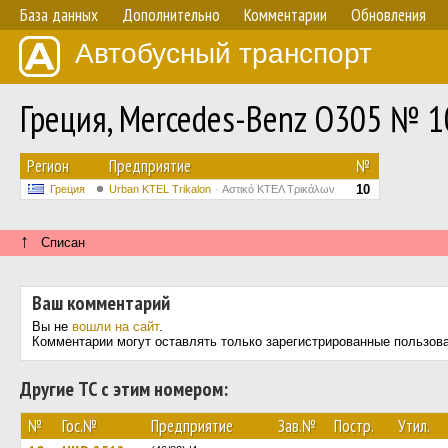
База данных
Дополнительно
Комментарии
Обновления
Автобусный транспорт
Греция, Mercedes-Benz O305 № 1
Регион
Предприятие
№
10
Греция
Urban KTEL Trikalon
Αστικό ΚΤΕΛ Τρικάλων
↑
Списан
Ваш комментарий
Вы не
вошли на сайт
.
Комментарии могут оставлять только зарегистрированные пользов
Другие ТС с этим номером:
№
Гос.№
Предприятие
Зав.№
Постр.
Утил.