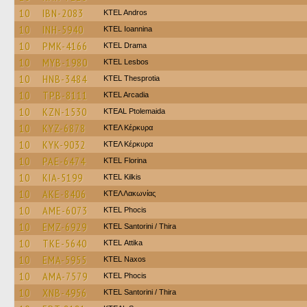
10
IBN-2083
KTEL Andros
10
INH-5940
KTEL Ioannina
10
PMK-4166
KTEL Drama
10
MYB-1980
KTEL Lesbos
10
HNB-3484
KTEL Thesprotia
10
TPB-8111
KTEL Arcadia
10
KZN-1530
KTEAL Ptolemaida
10
KYZ-6878
ΚΤΕΛ Κέρκυρα
10
KYK-9032
ΚΤΕΛ Κέρκυρα
10
PAE-6474
KTEL Florina
10
KIA-5199
KTEL Kilkis
10
AKE-8406
ΚΤΕΛ Λακωνίας
10
AME-6073
ΚΤΕL Phocis
10
EMZ-6929
KTEL Santorini / Thira
10
TKE-5640
KΤΕL Αttika
10
EMA-5955
KTEL Naxos
10
AMA-7579
ΚΤΕL Phocis
10
XNB-4956
KTEL Santorini / Thira