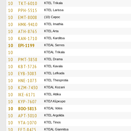
10
TKT-6010
ΚΤΕL Τrikala
10
PPH-5515
KTEL Larissa
10
EMT-8008
(10) Сирос
10
HMK-9410
KTEL Imathia
10
ATH-8765
KTEL Arta
10
KAN-1710
ΚΤΕL Karditsa
10
EPI-1199
KTEAL Serres
10
KTEAL Trikala
10
PMT-3858
KTEL Drama
10
KBT-3726
KTEL Kavala
10
EYB-3083
KTEL Lefkada
10
HNE-1073
KTEL Thesprotia
10
KZM-7430
KTEAL Kozani
10
IKE-6171
KΤΕL Αttika
10
KYP-7607
ΚΤΕΛ Κέρκυρα
10
BOO-5813
KTEAL Volos
10
APT-3010
KTEL Argolida
10
YTA-1070
KTEL Tinos
10
EET-8475
KTEAL Giannitsa