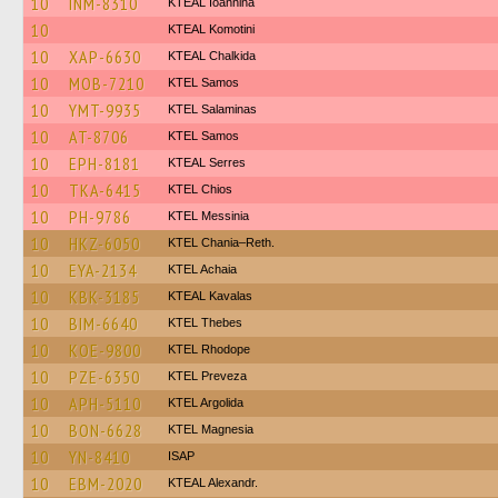
10
INM-8310
KTEAL Ioannina
10
KTEAL Komotini
10
XAP-6630
KTEAL Chalkida
10
MOB-7210
KTEL Samos
10
YMT-9935
KTEL Salaminas
10
AT-8706
KTEL Samos
10
EPH-8181
KTEAL Serres
10
TKA-6415
KTEL Chios
10
PH-9786
KTEL Messinia
10
HKZ-6050
KTEL Chania–Reth.
10
EYA-2134
KTEL Achaia
10
KBK-3185
KTEAL Kavalas
10
BIM-6640
KTEL Thebes
10
KOE-9800
KTEL Rhodope
10
PZE-6350
KTEL Preveza
10
APH-5110
KTEL Argolida
10
BON-6628
ΚΤΕL Magnesia
10
YN-8410
ISAP
10
EBM-2020
KTEAL Alexandr.