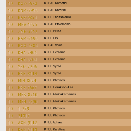
10
KOZ-3970
KTEAL Komotini
10
KNM-9910
KTEAL Katerini
10
NAX-9854
KTEL Thessaloniki
10
MNA-1075
KTEAL Ptolemaida
10
ZME-3552
KTEL Pellas
10
HAM-6690
KTEL Elis
10
BOO-4484
KTEAL Volos
10
KHA-2403
ΚΤΕL Evritania
10
KHA-6704
ΚΤΕL Evritania
10
YZO-7206
KTEL Syros
10
HKB-8114
KTEL Syros
10
MIN-8024
ΚΤΕL Phthiotis
10
HKX-7667
KTEL Heraklion–Las.
10
MEB-8210
KTEL Aitoloakarnanias
10
MEH-7890
KTEL Aitoloakarnanias
10
1-279
ΚΤΕL Phthiotis
10
21017
ΚΤΕL Phthiotis
10
AXH-9112
KTEL Achaia
10
KAH-7110
ΚΤΕL Karditsa