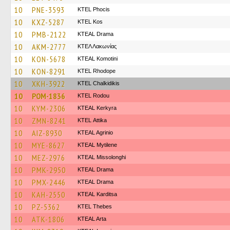
10
PNE-3593
ΚΤΕL Phocis
10
KXZ-5287
KTEL Kos
10
PMB-2122
KTEAL Drama
10
AKM-2777
ΚΤΕΛ Λακωνίας
10
KON-5678
KTEAL Komotini
10
KON-8291
KTEL Rhodope
10
XKH-3922
ΚΤΕL Chalkidikis
10
POM-1836
ΚΤΕL Rodou
10
KYM-2306
KTEAL Kerkyra
10
ZMN-8241
KΤΕL Αttika
10
AIZ-8930
KTEAL Agrinio
10
MYE-8627
KTEAL Mytilene
10
MEZ-2976
KTEAL Missolonghi
10
PMK-2950
KTEAL Drama
10
PMX-2446
KTEAL Drama
10
KAH-2550
KTEAL Karditsa
10
PZ-5362
KTEL Thebes
10
ATK-1806
KTEAL Arta