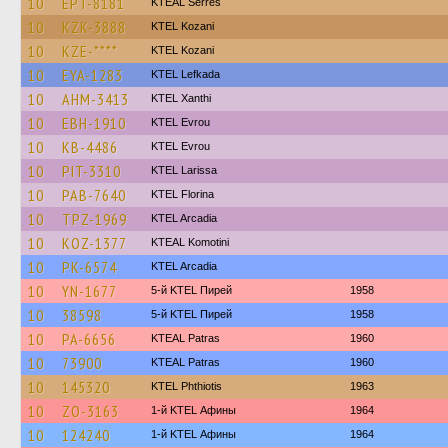
10
EPT-8181
KTEAL Serres
10
KZK-3888
ΚΤΕL Kozani
10
KZE-****
ΚΤΕL Kozani
10
EYA-1283
KTEL Lefkada
10
AHM-3413
KTEL Xanthi
10
EBH-1910
KTEL Evrou
10
KB-4486
KTEL Evrou
10
PIT-3310
KTEL Larissa
10
PAB-7640
KTEL Florina
10
TPZ-1969
KTEL Arcadia
10
KOZ-1377
KTEAL Komotini
10
PK-6574
KTEL Arcadia
10
YN-1677
5-й KTEL Пирей
1958
10
38598
5-й KTEL Пирей
1958
10
PA-6656
KTEAL Patras
1960
10
73900
KTEAL Patras
1960
10
145320
ΚΤΕL Phthiotis
1963
10
ZO-3163
1-й KTEL Афины
1964
10
124240
1-й KTEL Афины
1964