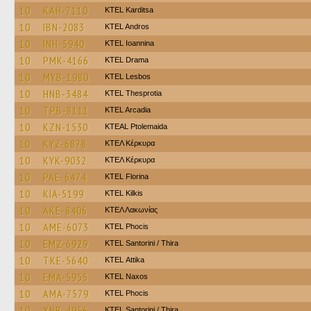
10
KAH-7110
ΚΤΕL Karditsa
10
IBN-2083
KTEL Andros
10
INH-5940
KTEL Ioannina
10
PMK-4166
KTEL Drama
10
MYB-1980
KTEL Lesbos
10
HNB-3484
KTEL Thesprotia
10
TPB-8111
KTEL Arcadia
10
KZN-1530
KTEAL Ptolemaida
10
KYZ-6878
ΚΤΕΛ Κέρκυρα
10
KYK-9032
ΚΤΕΛ Κέρκυρα
10
PAE-6474
KTEL Florina
10
KIA-5199
KTEL Kilkis
10
AKE-8406
ΚΤΕΛ Λακωνίας
10
AME-6073
ΚΤΕL Phocis
10
EMZ-6929
KTEL Santorini / Thira
10
TKE-5640
KΤΕL Αttika
10
EMA-5955
KTEL Naxos
10
AMA-7579
ΚΤΕL Phocis
10
XNB-4956
KTEL Santorini / Thira