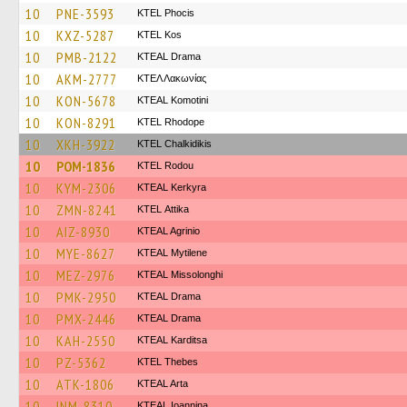
10
PNE-3593
ΚΤΕL Phocis
10
KXZ-5287
KTEL Kos
10
PMB-2122
KTEAL Drama
10
AKM-2777
ΚΤΕΛ Λακωνίας
10
KON-5678
KTEAL Komotini
10
KON-8291
KTEL Rhodope
10
XKH-3922
ΚΤΕL Chalkidikis
10
POM-1836
ΚΤΕL Rodou
10
KYM-2306
KTEAL Kerkyra
10
ZMN-8241
KΤΕL Αttika
10
AIZ-8930
KTEAL Agrinio
10
MYE-8627
KTEAL Mytilene
10
MEZ-2976
KTEAL Missolonghi
10
PMK-2950
KTEAL Drama
10
PMX-2446
KTEAL Drama
10
KAH-2550
KTEAL Karditsa
10
PZ-5362
KTEL Thebes
10
ATK-1806
KTEAL Arta
10
INM-8310
KTEAL Ioannina