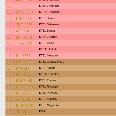
10
KTEAL Komotini
10
XAP-6630
KTEAL Chalkida
10
MOB-7210
KTEL Samos
10
YMT-9935
KTEL Salaminas
10
AT-8706
KTEL Samos
10
EPH-8181
KTEAL Serres
10
TKA-6415
KTEL Chios
10
KTEAL Trikala
10
PH-9786
KTEL Messinia
10
HKZ-6050
KTEL Chania–Reth.
10
EYA-2134
KTEL Achaia
10
KBK-3185
KTEAL Kavalas
10
BIM-6640
KTEL Thebes
10
KOE-9800
KTEL Rhodope
10
PZE-6350
KTEL Preveza
10
APH-5110
KTEL Argolida
10
BON-6628
ΚΤΕL Magnesia
10
YN-8410
ISAP