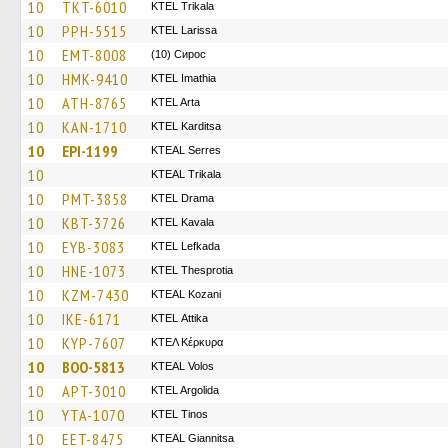
10
TKT-6010
ΚΤΕL Τrikala
10
PPH-5515
KTEL Larissa
10
EMT-8008
(10) Сирос
10
HMK-9410
KTEL Imathia
10
ATH-8765
KTEL Arta
10
KAN-1710
ΚΤΕL Karditsa
10
EPI-1199
KTEAL Serres
10
KTEAL Trikala
10
PMT-3858
KTEL Drama
10
KBT-3726
KTEL Kavala
10
EYB-3083
KTEL Lefkada
10
HNE-1073
KTEL Thesprotia
10
KZM-7430
KTEAL Kozani
10
IKE-6171
KΤΕL Αttika
10
KYP-7607
ΚΤΕΛ Κέρκυρα
10
BOO-5813
KTEAL Volos
10
APT-3010
KTEL Argolida
10
YTA-1070
KTEL Tinos
10
EET-8475
KTEAL Giannitsa