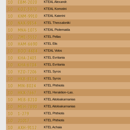
10
EBM-2020
KTEAL Alexandr.
10
KOZ-3970
KTEAL Komotini
10
KNM-9910
KTEAL Katerini
10
NAX-9854
KTEL Thessaloniki
10
MNA-1075
KTEAL Ptolemaida
10
ZME-3552
KTEL Pellas
10
HAM-6690
KTEL Elis
10
BOO-4484
KTEAL Volos
10
KHA-2403
ΚΤΕL Evritania
10
KHA-6704
ΚΤΕL Evritania
10
YZO-7206
KTEL Syros
10
HKB-8114
KTEL Syros
10
MIN-8024
ΚΤΕL Phthiotis
10
HKX-7667
KTEL Heraklion–Las.
10
MEB-8210
KTEL Aitoloakarnanias
10
MEH-7890
KTEL Aitoloakarnanias
10
1-279
ΚΤΕL Phthiotis
10
21017
ΚΤΕL Phthiotis
10
AXH-9112
KTEL Achaia