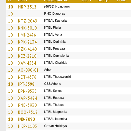
10
HKP-2512
(46/83) Ираклион
10
RHO Diagoras
10
KTZ-2049
KTEAL Kastoria
10
KNK-3010
KTEL Pieria
10
HMI-2476
KTEAL Veria
10
KPK-2134
KTEL Corinthia
10
PZK-4140
KTEL Preveza
10
KEZ-2210
KTEL Cephalonia
10
XAY-4554
KTEAL Chalkida
10
AO-090-01
Афон
10
NET-4376
KTEL Thessaloniki
10
IPT-5598
CSS Athens
10
EPN-9535
KTEL Serres
10
XAP-5424
ΚΤΕL Euboea
10
PNE-3930
KTEL Thebes
10
BOO-7512
ΚΤΕL Magnesia
10
INX-7090
KTEAL Ioannina
10
HKP-1103
Cretan Holidays