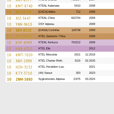
10
KMT-8740
KTEAL Kalamata
5410
2008
10
XEH-8234
[ΟΑΣΑ] Αttikis
712
2008
10
XIZ-5647
KTEAL Chios
602754
2009
10
YNN-9610
OSY Афины
2009
10
XEH-8210
[OASA] Corinthia
118738
2009
10
MIP-9494
KTEL Santorini / Thira
2009
10
KYP-8999
KTEAL Kerkyra
701512
2009
10
HAN-6310
KTEL Elis
2012
10
KMT-7020
KTEL Messinia
2021
12.2018
10
XNY-2999
KTEL Chania–Reth.
3115
02.2020
10
HZH-3132
KTEL Heraklion–Las.
2021
10
KTY-3710
(44) Ханья
303
2023
10
ZNM-3880
Sygkoinonies Афины
G975
03.2024