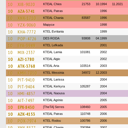
10
XIB-9020
KTEAL Chios
21753
10.1994
11.2021
10
AZA-3741
KTEAL Patras
1996
10
XNX-1710
KTEAL Chania
83587
1996
10
YZX-9060
Маруси
1998
10
KHA-7772
ΚΤΕL Evritania
1999
10
POP-4726
DES RODA
93808
04.1999
10
EYA-3949
KTEL Lefkada
2001
10
MIX-2337
KTEAL Lamia
101081
2002
10
AZI-1780
KTEAL Aigio
2002
10
ATK-3768
KTEAL Arta
103514
2003
10
KMH-7010
KTEL Messinia
34972
12.2003
10
PIT-9410
KTEAL Larissa
2004
10
PIT-9404
KTEAL Kerkyra
105287
2004
10
HMI-4857
KTEAL Naousa
2004
10
AIT-7497
KTEAL Agrinio
2005
10
EPX-8430
[TheTA] Serres
108460
2005
10
AZK-4153
KTEAL Patras
110748
2006
10
POX-7974
ΚΤΕL Rodou
100786
2006
10
XNY-8577
KTEAL Chania
700384
2007