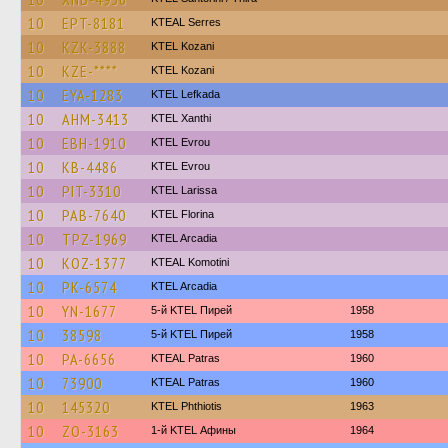
10
EPT-8181
KTEAL Serres
10
KZK-3888
ΚΤΕL Kozani
10
KZE-****
ΚΤΕL Kozani
10
EYA-1283
KTEL Lefkada
10
AHM-3413
KTEL Xanthi
10
EBH-1910
KTEL Evrou
10
KB-4486
KTEL Evrou
10
PIT-3310
KTEL Larissa
10
PAB-7640
KTEL Florina
10
TPZ-1969
KTEL Arcadia
10
KOZ-1377
KTEAL Komotini
10
PK-6574
KTEL Arcadia
10
YN-1677
5-й KTEL Пирей
1958
10
38598
5-й KTEL Пирей
1958
10
PA-6656
KTEAL Patras
1960
10
73900
KTEAL Patras
1960
10
145320
ΚΤΕL Phthiotis
1963
10
ZO-3163
1-й KTEL Афины
1964