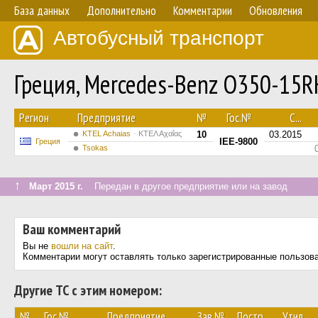
База данных
Дополнительно
Комментарии
Обновления
Автобусный транспорт
Греция, Mercedes-Benz O350-15
Регион
Предприятие
№
Гос.№
С...
KTEL Achaias
ΚΤΕΛ Αχαΐας
10
03.2015
IEE-9800
Греция
Tsokas
↑
Март 2015 г.
Передан в другое предприятие или на завод
Ваш комментарий
Вы не
вошли на сайт
.
Комментарии могут оставлять только зарегистрированные пользов
Другие ТС с этим номером:
№
Гос.№
Предприятие
Зав.№
Постр.
Утил.