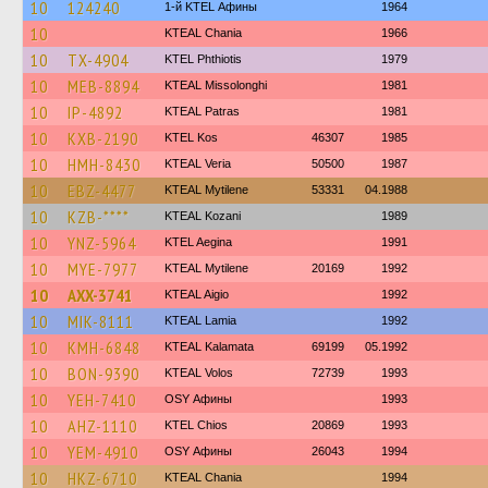
10
124240
1-й KTEL Афины
1964
10
KTEAL Chania
1966
10
TX-4904
ΚΤΕL Phthiotis
1979
10
MEB-8894
KTEAL Missolonghi
1981
10
IP-4892
KTEAL Patras
1981
10
KXB-2190
KTEL Kos
46307
1985
10
HMH-8430
KTEAL Veria
50500
1987
10
EBZ-4477
KTEAL Mytilene
53331
04.1988
10
KZB-****
KTEAL Kozani
1989
10
YNZ-5964
KTEL Aegina
1991
10
MYE-7977
KTEAL Mytilene
20169
1992
10
AXX-3741
KTEAL Aigio
1992
10
MIK-8111
KTEAL Lamia
1992
10
KMH-6848
KTEAL Kalamata
69199
05.1992
10
BON-9390
KTEAL Volos
72739
1993
10
YEH-7410
OSY Афины
1993
10
AHZ-1110
KTEL Chios
20869
1993
10
YEM-4910
OSY Афины
26043
1994
10
HKZ-6710
KTEAL Chania
1994