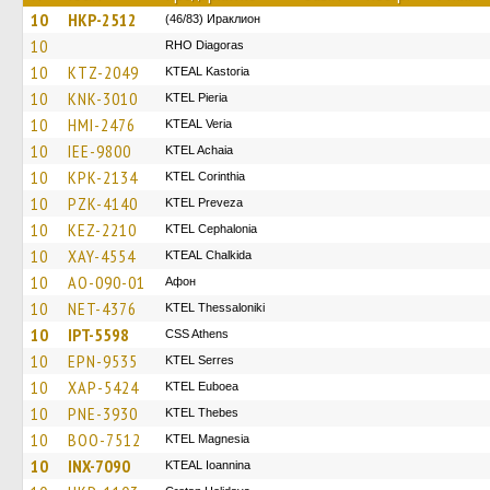
10
HKP-2512
(46/83) Ираклион
10
RHO Diagoras
10
KTZ-2049
KTEAL Kastoria
10
KNK-3010
KTEL Pieria
10
HMI-2476
KTEAL Veria
10
IEE-9800
KTEL Achaia
10
KPK-2134
KTEL Corinthia
10
PZK-4140
KTEL Preveza
10
KEZ-2210
KTEL Cephalonia
10
XAY-4554
KTEAL Chalkida
10
AO-090-01
Афон
10
NET-4376
KTEL Thessaloniki
10
IPT-5598
CSS Athens
10
EPN-9535
KTEL Serres
10
XAP-5424
ΚΤΕL Euboea
10
PNE-3930
KTEL Thebes
10
BOO-7512
ΚΤΕL Magnesia
10
INX-7090
KTEAL Ioannina