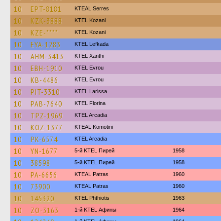
10
EPT-8181
KTEAL Serres
10
KZK-3888
ΚΤΕL Kozani
10
KZE-****
ΚΤΕL Kozani
10
EYA-1283
KTEL Lefkada
10
AHM-3413
KTEL Xanthi
10
EBH-1910
KTEL Evrou
10
KB-4486
KTEL Evrou
10
PIT-3310
KTEL Larissa
10
PAB-7640
KTEL Florina
10
TPZ-1969
KTEL Arcadia
10
KOZ-1377
KTEAL Komotini
10
PK-6574
KTEL Arcadia
10
YN-1677
5-й KTEL Пирей
1958
10
38598
5-й KTEL Пирей
1958
10
PA-6656
KTEAL Patras
1960
10
73900
KTEAL Patras
1960
10
145320
ΚΤΕL Phthiotis
1963
10
ZO-3163
1-й KTEL Афины
1964