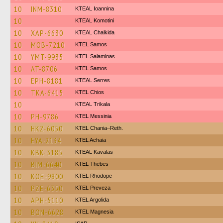
10
INM-8310
KTEAL Ioannina
10
KTEAL Komotini
10
XAP-6630
KTEAL Chalkida
10
MOB-7210
KTEL Samos
10
YMT-9935
KTEL Salaminas
10
AT-8706
KTEL Samos
10
EPH-8181
KTEAL Serres
10
TKA-6415
KTEL Chios
10
KTEAL Trikala
10
PH-9786
KTEL Messinia
10
HKZ-6050
KTEL Chania–Reth.
10
EYA-2134
KTEL Achaia
10
KBK-3185
KTEAL Kavalas
10
BIM-6640
KTEL Thebes
10
KOE-9800
KTEL Rhodope
10
PZE-6350
KTEL Preveza
10
APH-5110
KTEL Argolida
10
BON-6628
ΚΤΕL Magnesia