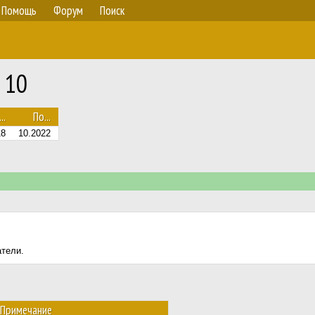
Помощь
Форум
Поиск
 10
..
По...
18
10.2022
атели.
Примечание