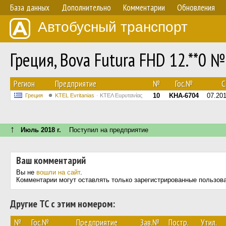
База данных
Дополнительно
Комментарии
Обновления
Автобусный транспорт
Греция, Bova Futura FHD 12.**0 №
Регион
Предприятие
№
Гос.№
С.
10
KHA-6704
07.20
Греция
ΚΤΕL Evritanias
ΚΤΕΛ Ευρυτανίας
↑
Июль 2018 г.
Поступил на предприятие
Ваш комментарий
Вы не
вошли на сайт
.
Комментарии могут оставлять только зарегистрированные пользов
Другие ТС с этим номером:
№
Гос.№
Предприятие
Зав.№
Постр.
Утил.