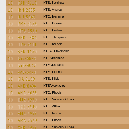
10
KAH-7110
ΚΤΕL Karditsa
10
IBN-2083
KTEL Andros
10
INH-5940
KTEL Ioannina
10
PMK-4166
KTEL Drama
10
MYB-1980
KTEL Lesbos
10
HNB-3484
KTEL Thesprotia
10
TPB-8111
KTEL Arcadia
10
KZN-1530
KTEAL Ptolemaida
10
KYZ-6878
ΚΤΕΛ Κέρκυρα
10
KYK-9032
ΚΤΕΛ Κέρκυρα
10
PAE-6474
KTEL Florina
10
KIA-5199
KTEL Kilkis
10
AKE-8406
ΚΤΕΛ Λακωνίας
10
AME-6073
ΚΤΕL Phocis
10
EMZ-6929
KTEL Santorini / Thira
10
TKE-5640
KΤΕL Αttika
10
EMA-5955
KTEL Naxos
10
AMA-7579
ΚΤΕL Phocis
10
XNB-4956
KTEL Santorini / Thira