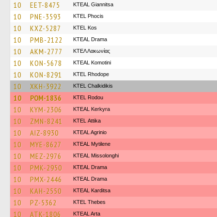
10
EET-8475
KTEAL Giannitsa
10
PNE-3593
ΚΤΕL Phocis
10
KXZ-5287
KTEL Kos
10
PMB-2122
KTEAL Drama
10
AKM-2777
ΚΤΕΛ Λακωνίας
10
KON-5678
KTEAL Komotini
10
KON-8291
KTEL Rhodope
10
XKH-3922
ΚΤΕL Chalkidikis
10
POM-1836
ΚΤΕL Rodou
10
KYM-2306
KTEAL Kerkyra
10
ZMN-8241
KΤΕL Αttika
10
AIZ-8930
KTEAL Agrinio
10
MYE-8627
KTEAL Mytilene
10
MEZ-2976
KTEAL Missolonghi
10
PMK-2950
KTEAL Drama
10
PMX-2446
KTEAL Drama
10
KAH-2550
KTEAL Karditsa
10
PZ-5362
KTEL Thebes
10
ATK-1806
KTEAL Arta