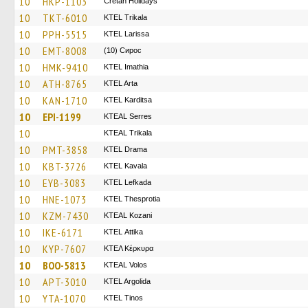
10
HKP-1103
Cretan Holidays
10
TKT-6010
ΚΤΕL Τrikala
10
PPH-5515
KTEL Larissa
10
EMT-8008
(10) Сирос
10
HMK-9410
KTEL Imathia
10
ATH-8765
KTEL Arta
10
KAN-1710
ΚΤΕL Karditsa
10
EPI-1199
KTEAL Serres
10
KTEAL Trikala
10
PMT-3858
KTEL Drama
10
KBT-3726
KTEL Kavala
10
EYB-3083
KTEL Lefkada
10
HNE-1073
KTEL Thesprotia
10
KZM-7430
KTEAL Kozani
10
IKE-6171
KΤΕL Αttika
10
KYP-7607
ΚΤΕΛ Κέρκυρα
10
BOO-5813
KTEAL Volos
10
APT-3010
KTEL Argolida
10
YTA-1070
KTEL Tinos