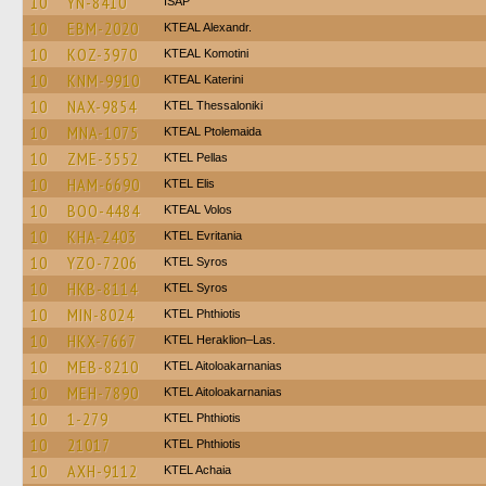
10
YN-8410
ISAP
10
EBM-2020
KTEAL Alexandr.
10
KOZ-3970
KTEAL Komotini
10
KNM-9910
KTEAL Katerini
10
NAX-9854
KTEL Thessaloniki
10
MNA-1075
KTEAL Ptolemaida
10
ZME-3552
KTEL Pellas
10
HAM-6690
KTEL Elis
10
BOO-4484
KTEAL Volos
10
KHA-2403
ΚΤΕL Evritania
10
YZO-7206
KTEL Syros
10
HKB-8114
KTEL Syros
10
MIN-8024
ΚΤΕL Phthiotis
10
HKX-7667
KTEL Heraklion–Las.
10
MEB-8210
KTEL Aitoloakarnanias
10
MEH-7890
KTEL Aitoloakarnanias
10
1-279
ΚΤΕL Phthiotis
10
21017
ΚΤΕL Phthiotis
10
AXH-9112
KTEL Achaia