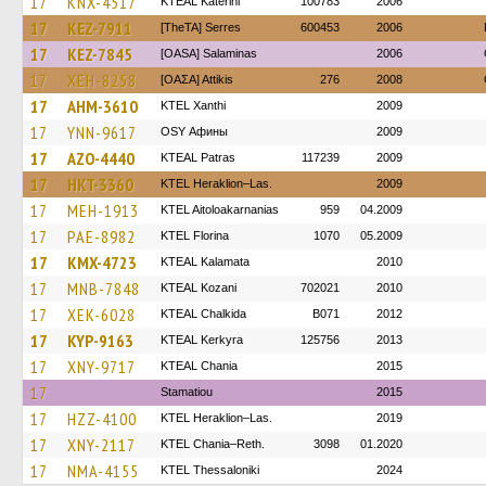
17
KNX-4517
KTEAL Katerini
100783
2006
17
KEZ-7911
[TheTA] Serres
600453
2006
17
KEZ-7845
[OASA] Salaminas
2006
17
XEH-8258
[ΟΑΣΑ] Αttikis
276
2008
17
AHM-3610
KTEL Xanthi
2009
17
YNN-9617
OSY Афины
2009
17
AZO-4440
KTEAL Patras
117239
2009
17
HKT-3360
KTEL Heraklion–Las.
2009
17
MEH-1913
KTEL Aitoloakarnanias
959
04.2009
17
PAE-8982
KTEL Florina
1070
05.2009
17
KMX-4723
KTEAL Kalamata
2010
17
MNB-7848
KTEAL Kozani
702021
2010
17
XEK-6028
KTEAL Chalkida
B071
2012
17
KYP-9163
KTEAL Kerkyra
125756
2013
17
XNY-9717
KTEAL Chania
2015
17
Stamatiou
2015
17
HZZ-4100
KTEL Heraklion–Las.
2019
17
XNY-2117
KTEL Chania–Reth.
3098
01.2020
17
NMA-4155
KTEL Thessaloniki
2024