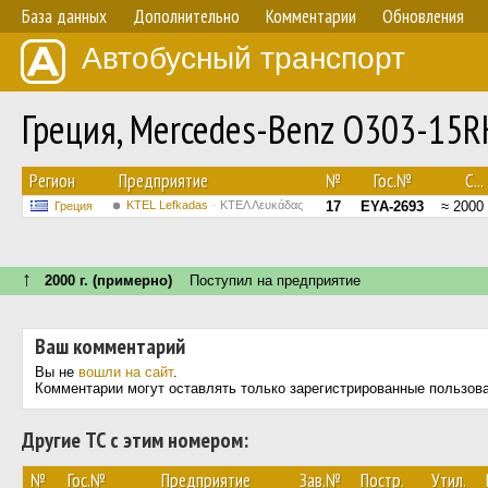
База данных
Дополнительно
Комментарии
Обновления
Автобусный транспорт
Греция, Mercedes-Benz O303-15
Регион
Предприятие
№
Гос.№
С...
KTEL Lefkadas
ΚΤΕΛ Λευκάδας
17
EYA-2693
≈ 2000
Греция
↑
2000 г. (примерно)
Поступил на предприятие
Ваш комментарий
Вы не
вошли на сайт
.
Комментарии могут оставлять только зарегистрированные пользов
Другие ТС с этим номером:
№
Гос.№
Предприятие
Зав.№
Постр.
Утил.