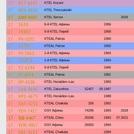
17
KZT-6181
ΚΤΕL Kozani
17
NEH-9310
KTEL Thessaloniki
17
KNH-9007
KTEL Serres
2026
17
1620
6-й KTEL Афины
1956
17
39492
5-й KTEL Пирей
1958
17
PA-1051
KTEAL Patras
1960
17
73793
KTEAL Patras
1960
17
YY-7662
1-й KTEL Афины
1964
17
131876
1-й KTEL Афины
1964
17
YZ-6294
5-й KTEL Пирей
1966
17
IP-4894
KTEAL Patras
1981
17
HP-6106
KTEL Heraklion–Las.
1983
17
ZAB-8693
KTEL Zakynthos
52457
09.1987
17
HPE-4675
KTEL Heraklion–Las.
1988
17
XAP-5232
KTEAL Chalkida
206
1992
17
YEH-7417
OSY Афины
74295
1993
2018
17
XIB-6467
KTEAL Chios
20246
1993
07.2021
17
YEM-4917
OSY Афины
26050
1994
17
HKE-9183
KTEAL Chalkida
1994