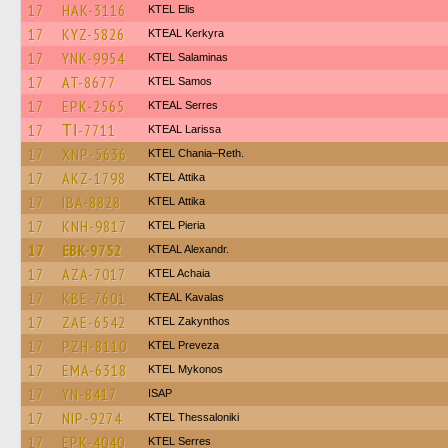
17
HAK-3116
KTEL Elis
17
KYZ-5826
KTEAL Kerkyra
17
YNK-9954
KTEL Salaminas
17
AT-8677
KTEL Samos
17
EPK-2565
KTEAL Serres
17
ΤΙ-7711
KTEAL Larissa
17
XNP-5636
KTEL Chania–Reth.
17
AKZ-1798
KΤΕL Αttika
17
IBA-8828
KΤΕL Αttika
17
KNH-9817
KTEL Pieria
17
EBK-9752
KTEAL Alexandr.
17
AZA-7017
KTEL Achaia
17
KBE-7601
KTEAL Kavalas
17
ZAE-6542
KTEL Zakynthos
17
PZH-8110
KTEL Preveza
17
EMA-6318
KTEL Mykonos
17
YN-8417
ISAP
17
NIP-9274
KTEL Thessaloniki
17
EPK-4040
KTEL Serres