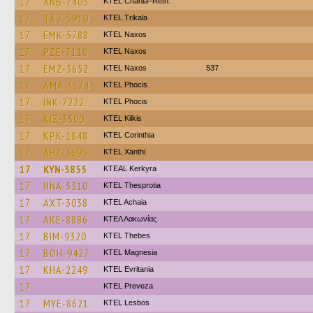
17
XNB-7403
KTEL Chania–Reth.
17
TKZ-5910
ΚΤΕL Τrikala
17
EMK-5788
KTEL Naxos
17
PZE-7110
KTEL Naxos
17
EMZ-3652
KTEL Naxos
537
17
AMA-4124
ΚΤΕL Phocis
17
INK-7222
ΚΤΕL Phocis
17
KIZ-3500
KTEL Kilkis
17
KPK-1848
KTEL Corinthia
17
AHZ-3695
KTEL Xanthi
17
KYN-3855
KTEAL Kerkyra
17
HNA-5310
KTEL Thesprotia
17
AXT-3038
KTEL Achaia
17
AKE-8886
ΚΤΕΛ Λακωνίας
17
BIM-9320
KTEL Thebes
17
BOH-9427
ΚΤΕL Magnesia
17
KHA-2249
ΚΤΕL Evritania
17
KTEL Preveza
17
MYE-8621
KTEL Lesbos