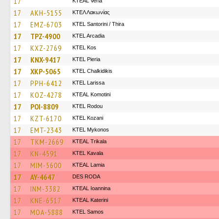
17
KTEAL Veria
17
AKH-5155
ΚΤΕΛ Λακωνίας
17
EMZ-6703
KTEL Santorini / Thira
17
TPZ-4900
KTEL Arcadia
17
KXZ-2769
KTEL Kos
17
KNX-9417
KTEL Pieria
17
XKP-5065
ΚΤΕL Chalkidikis
17
PPH-6412
KTEL Larissa
17
KOZ-4278
KTEAL Komotini
17
POI-8809
ΚΤΕL Rodou
17
KZT-6170
ΚΤΕL Kozani
17
EMT-2343
KTEL Mykonos
17
TKM-2669
KTEAL Trikala
17
KN-4591
KTEL Kavala
17
MIM-5600
KTEAL Lamia
17
AY-4647
DES RODA
17
INM-3382
KTEAL Ioannina
17
KNE-6517
KTEAL Katerini
17
MOA-5888
KTEL Samos