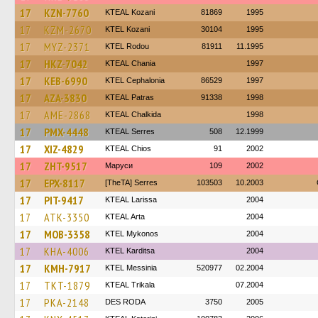
17
KZN-7760
KTEAL Kozani
81869
1995
17
KZM-2670
ΚΤΕL Kozani
30104
1995
17
MYZ-2371
ΚΤΕL Rodou
81911
11.1995
17
HKZ-7042
KTEAL Chania
1997
17
KEB-6990
KTEL Cephalonia
86529
1997
17
AZA-3830
KTEAL Patras
91338
1998
17
AME-2868
KTEAL Chalkida
1998
17
PMX-4448
KTEAL Serres
508
12.1999
17
XIZ-4829
KTEAL Chios
91
2002
17
ZHT-9517
Маруси
109
2002
17
EPX-8117
[TheTA] Serres
103503
10.2003
17
PIT-9417
KTEAL Larissa
2004
17
ATK-3350
KTEAL Arta
2004
17
MOB-3358
KTEL Mykonos
2004
17
KHA-4006
ΚΤΕL Karditsa
2004
17
KMH-7917
KTEL Messinia
520977
02.2004
17
TKT-1879
KTEAL Trikala
07.2004
17
PKA-2148
DES RODA
3750
2005