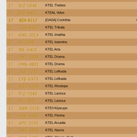
17
BIZ-5848
KTEL Thebes
17
BOI-6461
KTEAL Volos
17
XEH-8217
[OASA] Corinthia
17
TKP-6617
ΚΤΕL Τrikala
17
KNK-2014
KTEL Imathia
17
IA-7399
KTEL Ioannina
17
INE-6418
KTEL Arta
17
PMT-3938
KTEL Drama
17
PMK-4881
KTEL Drama
17
ZKY-7242
KTEL Lefkada
17
EYB-6979
KTEL Lefkada
17
KOZ-1694
KTEL Rhodope
17
PIZ-7040
KTEL Larissa
17
PIT-3817
KTEL Larissa
17
XNM-3550
ΚΤΕΛ Κέρκυρα
17
PAB-6530
KTEL Florina
17
APE-3193
KTEL Arcadia
17
EMH-4036
KTEL Naxos