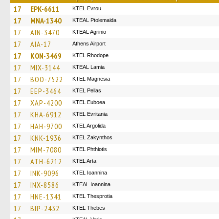
17
EPK-6611
KTEL Evrou
17
MNA-1340
KTEAL Ptolemaida
17
AIN-3470
KTEAL Agrinio
17
AIA-17
Athens Airport
17
KON-3469
KTEL Rhodope
17
MIX-3144
KTEAL Lamia
17
BOO-7522
ΚΤΕL Magnesia
17
EEP-3464
KTEL Pellas
17
XAP-4200
ΚΤΕL Euboea
17
KHA-6912
ΚΤΕL Evritania
17
HAH-9700
KTEL Argolida
17
KNK-1936
KTEL Zakynthos
17
MIM-7080
ΚΤΕL Phthiotis
17
ATH-6212
KTEL Arta
17
INK-9096
KTEL Ioannina
17
INX-8586
KTEAL Ioannina
17
HNE-1341
KTEL Thesprotia
17
BIP-2432
KTEL Thebes