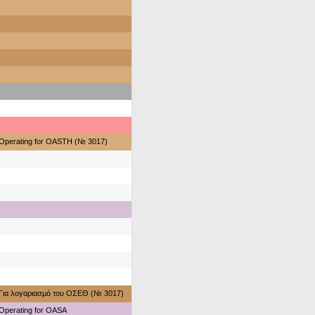
Operating for OASTH (№ 3017)
Για λογαριασμό του ΟΣΕΘ (№ 3017)
Operating for OASA