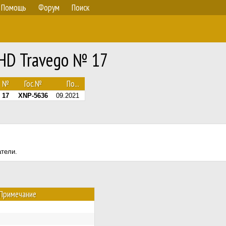
Помощь
Форум
Поиск
HD Travego № 17
№
Гос.№
По...
17
XNP-5636
09.2021
атели.
Примечание