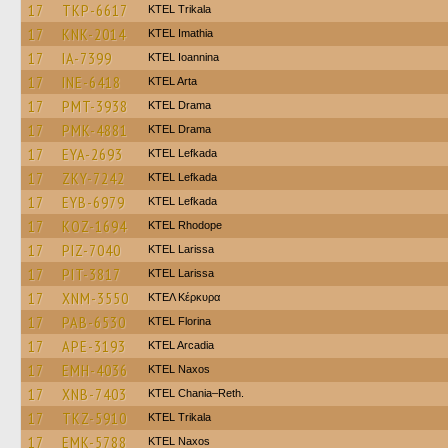
17
TKP-6617
ΚΤΕL Τrikala
17
KNK-2014
KTEL Imathia
17
IA-7399
KTEL Ioannina
17
INE-6418
KTEL Arta
17
PMT-3938
KTEL Drama
17
PMK-4881
KTEL Drama
17
EYA-2693
KTEL Lefkada
17
ZKY-7242
KTEL Lefkada
17
EYB-6979
KTEL Lefkada
17
KOZ-1694
KTEL Rhodope
17
PIZ-7040
KTEL Larissa
17
PIT-3817
KTEL Larissa
17
XNM-3550
ΚΤΕΛ Κέρκυρα
17
PAB-6530
KTEL Florina
17
APE-3193
KTEL Arcadia
17
EMH-4036
KTEL Naxos
17
XNB-7403
KTEL Chania–Reth.
17
TKZ-5910
ΚΤΕL Τrikala
17
EMK-5788
KTEL Naxos