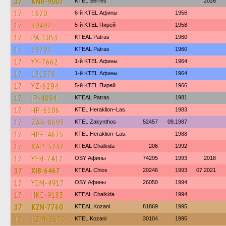
17
KNH-9007
KTEL Serres
2026
17
1620
6-й KTEL Афины
1956
17
39492
5-й KTEL Пирей
1958
17
PA-1051
KTEAL Patras
1960
17
73793
KTEAL Patras
1960
17
YY-7662
1-й KTEL Афины
1964
17
131876
1-й KTEL Афины
1964
17
YZ-6294
5-й KTEL Пирей
1966
17
IP-4894
KTEAL Patras
1981
17
HP-6106
KTEL Heraklion–Las.
1983
17
ZAB-8693
KTEL Zakynthos
52457
09.1987
17
HPE-4675
KTEL Heraklion–Las.
1988
17
XAP-5232
KTEAL Chalkida
206
1992
17
YEH-7417
OSY Афины
74295
1993
2018
17
XIB-6467
KTEAL Chios
20246
1993
07.2021
17
YEM-4917
OSY Афины
26050
1994
17
HKE-9183
KTEAL Chalkida
1994
17
KZN-7760
KTEAL Kozani
81869
1995
17
KZM-2670
ΚΤΕL Kozani
30104
1995