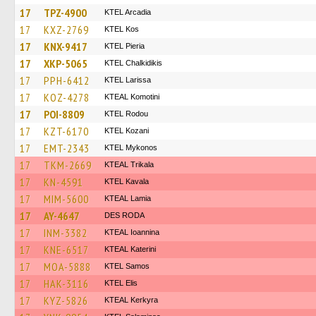
17
TPZ-4900
KTEL Arcadia
17
KXZ-2769
KTEL Kos
17
KNX-9417
KTEL Pieria
17
XKP-5065
ΚΤΕL Chalkidikis
17
PPH-6412
KTEL Larissa
17
KOZ-4278
KTEAL Komotini
17
POI-8809
ΚΤΕL Rodou
17
KZT-6170
ΚΤΕL Kozani
17
EMT-2343
KTEL Mykonos
17
TKM-2669
KTEAL Trikala
17
KN-4591
KTEL Kavala
17
MIM-5600
KTEAL Lamia
17
AY-4647
DES RODA
17
INM-3382
KTEAL Ioannina
17
KNE-6517
KTEAL Katerini
17
MOA-5888
KTEL Samos
17
HAK-3116
KTEL Elis
17
KYZ-5826
KTEAL Kerkyra