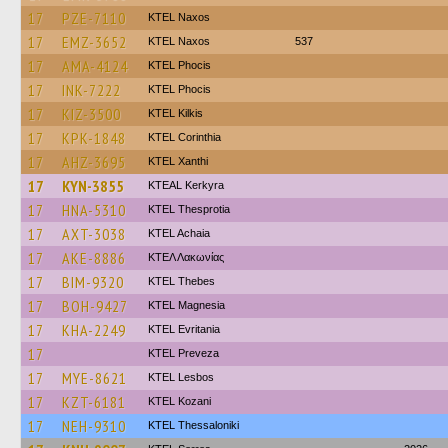
17
PZE-7110
KTEL Naxos
17
EMZ-3652
KTEL Naxos
537
17
AMA-4124
ΚΤΕL Phocis
17
INK-7222
ΚΤΕL Phocis
17
KIZ-3500
KTEL Kilkis
17
KPK-1848
KTEL Corinthia
17
AHZ-3695
KTEL Xanthi
17
KYN-3855
KTEAL Kerkyra
17
HNA-5310
KTEL Thesprotia
17
AXT-3038
KTEL Achaia
17
AKE-8886
ΚΤΕΛ Λακωνίας
17
BIM-9320
KTEL Thebes
17
BOH-9427
ΚΤΕL Magnesia
17
KHA-2249
ΚΤΕL Evritania
17
KTEL Preveza
17
MYE-8621
KTEL Lesbos
17
KZT-6181
ΚΤΕL Kozani
17
NEH-9310
KTEL Thessaloniki