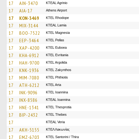
17
AIN-3470
KTEAL Agrinio
17
AIA-17
Athens Airport
17
KON-3469
KTEL Rhodope
17
MIX-3144
KTEAL Lamia
17
BOO-7522
ΚΤΕL Magnesia
17
EEP-3464
KTEL Pellas
17
XAP-4200
ΚΤΕL Euboea
17
KHA-6912
ΚΤΕL Evritania
17
HAH-9700
KTEL Argolida
17
KNK-1936
KTEL Zakynthos
17
MIM-7080
ΚΤΕL Phthiotis
17
ATH-6212
KTEL Arta
17
INK-9096
KTEL Ioannina
17
INX-8586
KTEAL Ioannina
17
HNE-1341
KTEL Thesprotia
17
BIP-2432
KTEL Thebes
17
KTEAL Veria
17
AKH-5155
ΚΤΕΛ Λακωνίας
17
EMZ-6703
KTEL Santorini / Thira