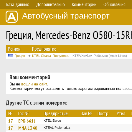
База данных
Дополнительно
Комментарии
Обновления
Автобусный транспорт
Греция, Mercedes-Benz O580-15R
Регион
Предприятие
Греция
KTEL Chania–Rethymnou
ΚΤΕΛ Χανίων–Ρεθύμνου (Anek Lines)
Ваш комментарий
Вы не
вошли на сайт
.
Комментарии могут оставлять только зарегистрированные пользов
Другие ТС с этим номером:
№
Гос.№
Предприятие
Зав.№
Постр.
Утил.
17
EPK-6611
KTEL Evrou
17
MNA-1340
KTEAL Ptolemaida