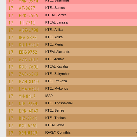
17
YNK-9954
KTEL Salaminas
17
AT-8677
KTEL Samos
17
EPK-2565
KTEAL Serres
17
ΤΙ-7711
KTEAL Larissa
17
AKZ-1798
KΤΕL Αttika
17
IBA-8828
KΤΕL Αttika
17
KNH-9817
KTEL Pieria
17
EBK-9752
KTEAL Alexandr.
17
AZA-7017
KTEL Achaia
17
KBE-7601
KTEAL Kavalas
17
ZAE-6542
KTEL Zakynthos
17
PZH-8110
KTEL Preveza
17
EMA-6318
KTEL Mykonos
17
YN-8417
ISAP
17
NIP-9274
KTEL Thessaloniki
17
EPK-4040
KTEL Serres
17
BIZ-5848
KTEL Thebes
17
BOI-6461
KTEAL Volos
17
XEH-8217
[OASA] Corinthia