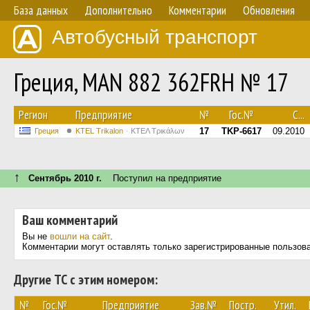
База данных
Дополнительно
Комментарии
Обновления
Автобусный транспорт
Греция, MAN 882 362FRH № 17
Регион
Предприятие
№
Гос.№
С...
17
TKP-6617
09.2010
Греция
ΚΤΕL Τrikalon
ΚΤΕΛ Τρικάλων
↑
Сентябрь 2010 г.
Поступил на предприятие
Ваш комментарий
Вы не
вошли на сайт
.
Комментарии могут оставлять только зарегистрированные пользов
Другие ТС с этим номером:
№
Гос.№
Предприятие
Зав.№
Постр.
Утил.