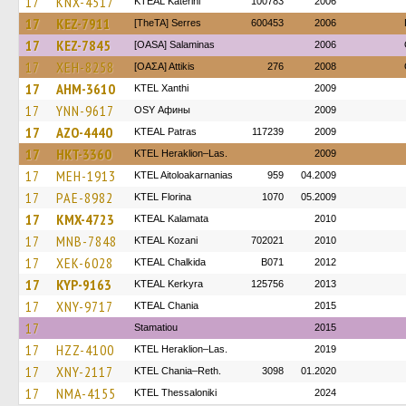
17
KNX-4517
KTEAL Katerini
100783
2006
17
KEZ-7911
[TheTA] Serres
600453
2006
17
KEZ-7845
[OASA] Salaminas
2006
17
XEH-8258
[ΟΑΣΑ] Αttikis
276
2008
17
AHM-3610
KTEL Xanthi
2009
17
YNN-9617
OSY Афины
2009
17
AZO-4440
KTEAL Patras
117239
2009
17
HKT-3360
KTEL Heraklion–Las.
2009
17
MEH-1913
KTEL Aitoloakarnanias
959
04.2009
17
PAE-8982
KTEL Florina
1070
05.2009
17
KMX-4723
KTEAL Kalamata
2010
17
MNB-7848
KTEAL Kozani
702021
2010
17
XEK-6028
KTEAL Chalkida
B071
2012
17
KYP-9163
KTEAL Kerkyra
125756
2013
17
XNY-9717
KTEAL Chania
2015
17
Stamatiou
2015
17
HZZ-4100
KTEL Heraklion–Las.
2019
17
XNY-2117
KTEL Chania–Reth.
3098
01.2020
17
NMA-4155
KTEL Thessaloniki
2024