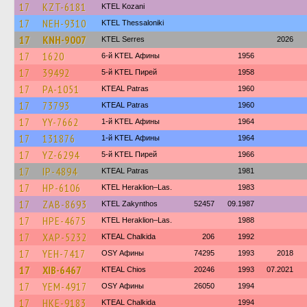
17
KZT-6181
ΚΤΕL Kozani
17
NEH-9310
KTEL Thessaloniki
17
KNH-9007
KTEL Serres
2026
17
1620
6-й KTEL Афины
1956
17
39492
5-й KTEL Пирей
1958
17
PA-1051
KTEAL Patras
1960
17
73793
KTEAL Patras
1960
17
YY-7662
1-й KTEL Афины
1964
17
131876
1-й KTEL Афины
1964
17
YZ-6294
5-й KTEL Пирей
1966
17
IP-4894
KTEAL Patras
1981
17
HP-6106
KTEL Heraklion–Las.
1983
17
ZAB-8693
KTEL Zakynthos
52457
09.1987
17
HPE-4675
KTEL Heraklion–Las.
1988
17
XAP-5232
KTEAL Chalkida
206
1992
17
YEH-7417
OSY Афины
74295
1993
2018
17
XIB-6467
KTEAL Chios
20246
1993
07.2021
17
YEM-4917
OSY Афины
26050
1994
17
HKE-9183
KTEAL Chalkida
1994