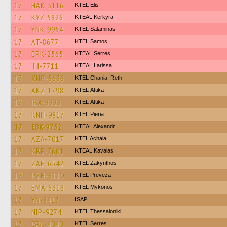
17
HAK-3116
KTEL Elis
17
KYZ-5826
KTEAL Kerkyra
17
YNK-9954
KTEL Salaminas
17
AT-8677
KTEL Samos
17
EPK-2565
KTEAL Serres
17
ΤΙ-7711
KTEAL Larissa
17
XNP-5636
KTEL Chania–Reth.
17
AKZ-1798
KΤΕL Αttika
17
IBA-8828
KΤΕL Αttika
17
KNH-9817
KTEL Pieria
17
EBK-9752
KTEAL Alexandr.
17
AZA-7017
KTEL Achaia
17
KBE-7601
KTEAL Kavalas
17
ZAE-6542
KTEL Zakynthos
17
PZH-8110
KTEL Preveza
17
EMA-6318
KTEL Mykonos
17
YN-8417
ISAP
17
NIP-9274
KTEL Thessaloniki
17
EPK-4040
KTEL Serres