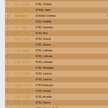
17
BIZ-5848
KTEL Thebes
17
BOI-6461
KTEAL Volos
17
XEH-8217
[OASA] Corinthia
17
KNK-2014
KTEL Imathia
17
IA-7399
KTEL Ioannina
17
INE-6418
KTEL Arta
17
PMT-3938
KTEL Drama
17
PMK-4881
KTEL Drama
17
EYA-2693
KTEL Lefkada
17
ZKY-7242
KTEL Lefkada
17
EYB-6979
KTEL Lefkada
17
KOZ-1694
KTEL Rhodope
17
PIZ-7040
KTEL Larissa
17
PIT-3817
KTEL Larissa
17
XNM-3550
ΚΤΕΛ Κέρκυρα
17
PAB-6530
KTEL Florina
17
APE-3193
KTEL Arcadia
17
EMH-4036
KTEL Naxos