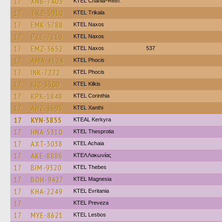
17
XNB-7403
KTEL Chania–Reth.
17
TKZ-5910
ΚΤΕL Τrikala
17
EMK-5788
KTEL Naxos
17
PZE-7110
KTEL Naxos
17
EMZ-3652
KTEL Naxos
537
17
AMA-4124
ΚΤΕL Phocis
17
INK-7222
ΚΤΕL Phocis
17
KIZ-3500
KTEL Kilkis
17
KPK-1848
KTEL Corinthia
17
AHZ-3695
KTEL Xanthi
17
KYN-3855
KTEAL Kerkyra
17
HNA-5310
KTEL Thesprotia
17
AXT-3038
KTEL Achaia
17
AKE-8886
ΚΤΕΛ Λακωνίας
17
BIM-9320
KTEL Thebes
17
BOH-9427
ΚΤΕL Magnesia
17
KHA-2249
ΚΤΕL Evritania
17
KTEL Preveza
17
MYE-8621
KTEL Lesbos