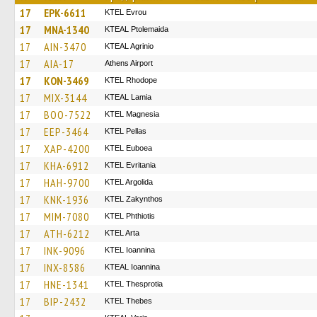
17
EPK-6611
KTEL Evrou
17
MNA-1340
KTEAL Ptolemaida
17
AIN-3470
KTEAL Agrinio
17
AIA-17
Athens Airport
17
KON-3469
KTEL Rhodope
17
MIX-3144
KTEAL Lamia
17
BOO-7522
ΚΤΕL Magnesia
17
EEP-3464
KTEL Pellas
17
XAP-4200
ΚΤΕL Euboea
17
KHA-6912
ΚΤΕL Evritania
17
HAH-9700
KTEL Argolida
17
KNK-1936
KTEL Zakynthos
17
MIM-7080
ΚΤΕL Phthiotis
17
ATH-6212
KTEL Arta
17
INK-9096
KTEL Ioannina
17
INX-8586
KTEAL Ioannina
17
HNE-1341
KTEL Thesprotia
17
BIP-2432
KTEL Thebes