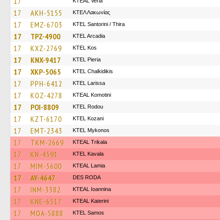
17
KTEAL Veria
17
AKH-5155
ΚΤΕΛ Λακωνίας
17
EMZ-6703
KTEL Santorini / Thira
17
TPZ-4900
KTEL Arcadia
17
KXZ-2769
KTEL Kos
17
KNX-9417
KTEL Pieria
17
XKP-5065
ΚΤΕL Chalkidikis
17
PPH-6412
KTEL Larissa
17
KOZ-4278
KTEAL Komotini
17
POI-8809
ΚΤΕL Rodou
17
KZT-6170
ΚΤΕL Kozani
17
EMT-2343
KTEL Mykonos
17
TKM-2669
KTEAL Trikala
17
KN-4591
KTEL Kavala
17
MIM-5600
KTEAL Lamia
17
AY-4647
DES RODA
17
INM-3382
KTEAL Ioannina
17
KNE-6517
KTEAL Katerini
17
MOA-5888
KTEL Samos