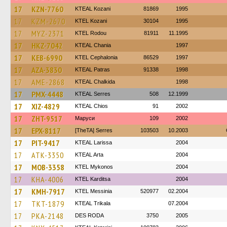
17
KZN-7760
KTEAL Kozani
81869
1995
17
KZM-2670
ΚΤΕL Kozani
30104
1995
17
MYZ-2371
ΚΤΕL Rodou
81911
11.1995
17
HKZ-7042
KTEAL Chania
1997
17
KEB-6990
KTEL Cephalonia
86529
1997
17
AZA-3830
KTEAL Patras
91338
1998
17
AME-2868
KTEAL Chalkida
1998
17
PMX-4448
KTEAL Serres
508
12.1999
17
XIZ-4829
KTEAL Chios
91
2002
17
ZHT-9517
Маруси
109
2002
17
EPX-8117
[TheTA] Serres
103503
10.2003
17
PIT-9417
KTEAL Larissa
2004
17
ATK-3350
KTEAL Arta
2004
17
MOB-3358
KTEL Mykonos
2004
17
KHA-4006
ΚΤΕL Karditsa
2004
17
KMH-7917
KTEL Messinia
520977
02.2004
17
TKT-1879
KTEAL Trikala
07.2004
17
PKA-2148
DES RODA
3750
2005