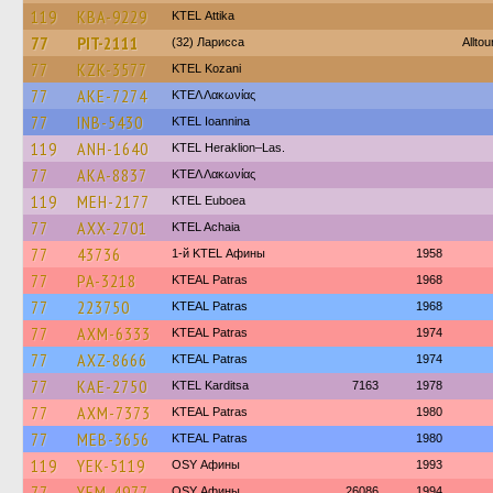
119
KBA-9229
KΤΕL Αttika
77
PIT-2111
(32) Ларисса
Alltou
77
KZK-3577
ΚΤΕL Kozani
77
AKE-7274
ΚΤΕΛ Λακωνίας
77
INB-5430
KTEL Ioannina
119
ANH-1640
KTEL Heraklion–Las.
77
AKA-8837
ΚΤΕΛ Λακωνίας
119
MEH-2177
ΚΤΕL Euboea
77
AXX-2701
KTEL Achaia
77
43736
1-й KTEL Афины
1958
77
PA-3218
KTEAL Patras
1968
77
223750
KTEAL Patras
1968
77
AXM-6333
KTEAL Patras
1974
77
AXZ-8666
KTEAL Patras
1974
77
KAE-2750
ΚΤΕL Karditsa
7163
1978
77
AXM-7373
KTEAL Patras
1980
77
MEB-3656
KTEAL Patras
1980
119
YEK-5119
OSY Афины
1993
77
YEM-4977
OSY Афины
26086
1994