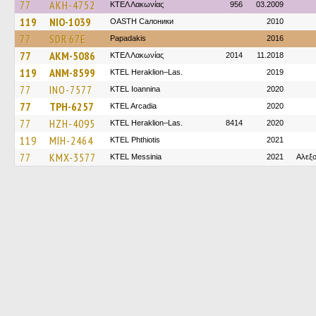
77
AKH-4752
ΚΤΕΛ Λακωνίας
956
03.2009
119
NIO-1039
OASTH Салоники
2010
77
SDR 67E
Papadakis
2016
77
AKM-5086
ΚΤΕΛ Λακωνίας
2014
11.2018
119
ANM-8599
KTEL Heraklion–Las.
2019
77
INO-7577
KTEL Ioannina
2020
77
TPH-6257
KTEL Arcadia
2020
77
HZH-4095
KTEL Heraklion–Las.
8414
2020
119
MIH-2464
ΚΤΕL Phthiotis
2021
77
KMX-3577
KTEL Messinia
2021
Αλεξ