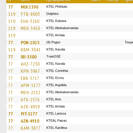
77
MIX-1590
ΚΤΕL Phthiotis
119
YTB-8003
Dolphins
119
EHA-3260
ΚΤΕL Euboea
119
MEK-3450
KTEL Aitoloakarnanias
119
KTEL Achaia
77
PON-1025
(9) Родос
Τουρι
119
KBM-3045
KTEL Kavala
77
IBI-3500
TrainΟSE
77
AHZ-7230
KTEL Kavala
77
KPN-3967
KTEL Corinthia
77
EBK-5717
KTEL Evrou
77
APM-5177
KTEL Argolida
77
MEH-2152
KTEL Aitoloakarnanias
77
ATK-2576
KTEL Arta
77
AZK-4959
KTEL Achaia
77
PIT-3277
KTEL Larissa
77
AZN-4910
KTEAL Patras
77
KAM-3877
ΚΤΕL Karditsa