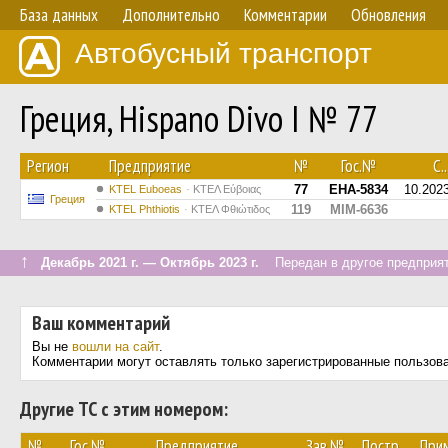
База данных
Дополнительно
Комментарии
Обновления
Автобусный транспорт
Греция, Hispano Divo I № 77
Регион
Предприятие
№
Гос.№
С..
77
EHA-5834
10.202
ΚΤΕL Euboeas
ΚΤΕΛ Εύβοιας
Греция
119
MIM-6636
ΚΤΕL Phthiotis
ΚΤΕΛ Φθιώτιδος
↑
Декабрь 2021 г. — Октябрь 2023 г.
Передан в другое предприят
Ваш комментарий
Вы не
вошли на сайт
.
Комментарии могут оставлять только зарегистрированные пользов
Другие ТС с этим номером:
№
Гос.№
Предприятие
Зав.№
Постр.
При