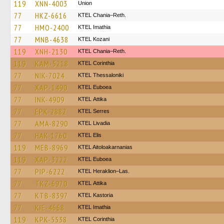
119
XNN-4003
Union
77
HKZ-6616
KTEL Chania–Reth.
77
HMO-2400
KTEL Imathia
77
MNB-4638
ΚΤΕL Kozani
119
XNH-2130
KTEL Chania–Reth.
119
KAM-5218
KTEL Corinthia
77
NIK-7024
KTEL Thessaloniki
77
XAP-1490
ΚΤΕL Euboea
77
INK-4909
KΤΕL Αttika
77
EPK-2882
KTEL Serres
77
AMA-8290
KTEL Livadia
77
HAK-1760
KTEL Elis
119
MEB-8969
KTEL Aitoloakarnanias
119
XAP-3222
ΚΤΕL Euboea
77
PIP-6222
KTEL Heraklion–Las.
77
TKZ-6970
KΤΕL Αttika
77
KTB-8397
KTEL Kastoria
77
KIE-4668
KTEL Imathia
119
KPK-5538
KTEL Corinthia