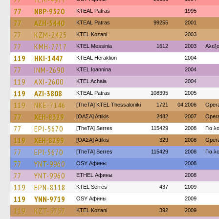
77
NBP-9520
KTEAL Patras
1995
77
AZH-5440
KTEAL Patras
99255
2001
77
KZM-2425
ΚΤΕL Kozani
2003
77
KMH-7717
KTEL Messinia
1612
2003
Αλεξ
119
HKI-1447
KTEAL Heraklion
2004
77
INM-2690
KTEL Ioannina
2004
119
AXI-2600
KTEL Achaia
2004
119
AZI-3808
KTEAL Patras
108395
2005
119
NKE-7146
[TheTA] KTEL Thessaloniki
1721
04.2006
Opera
77
XEH-8329
[ΟΑΣΑ] Αttikis
2482
2007
Opera
77
EPI-5670
[TheTA] Serres
115429
2008
Για λ
119
XEH-8299
[ΟΑΣΑ] Αttikis
329
2008
Opera
77
EPI-5670
[TheTA] Serres
115429
2008
Για λ
77
YNT-9960
OSY Афины
2008
77
YNT-9960
ETHEL Афины
2008
119
EPN-8118
KTEL Serres
437
2009
119
YNN-9719
OSY Афины
2009
119
KZT-5757
ΚΤΕL Kozani
392
2009