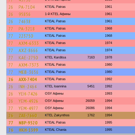
26
PA-7104
KTEAL Patras
1961
26
95856
1-й KTEL Афины
1961
26
74638
KTEAL Patras
1961
77
PA-3218
KTEAL Patras
1968
77
223750
KTEAL Patras
1968
77
AXM-6333
KTEAL Patras
1974
77
AXZ-8666
KTEAL Patras
1974
77
KAE-2750
ΚΤΕL Karditsa
7163
1978
77
AXM-7373
KTEAL Patras
1980
77
MEB-3656
KTEAL Patras
1980
26
AXX-7404
KTEAL Patras
1992
26
INH-2464
KTEL Ioannina
5451
1992
26
YEH-7426
OSY Афины
1993
26
YEM-4926
OSY Афины
26059
1994
77
YEM-4977
OSY Афины
26086
1994
26
ZAE-7660
KTEL Zakynthos
1762
1994
77
NBP-9520
KTEAL Patras
1995
26
HKH-1399
KTEAL Chania
1995