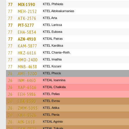
77
MIX-1590
ΚΤΕL Phthiotis
77
MEH-2152
KTEL Aitoloakarnanias
77
ATK-2576
KTEL Arta
77
PIT-3277
KTEL Larissa
77
EHA-5834
ΚΤΕL Euboea
77
AZN-4910
KTEAL Patras
77
KAM-3877
ΚΤΕL Karditsa
77
HKZ-6616
KTEL Chania–Reth.
77
HMO-2400
KTEL Imathia
77
MNB-4638
ΚΤΕL Kozani
26
AME-3200
ΚΤΕL Phocis
26
INM-4460
KTEAL Ioannina
26
XAP-6516
KTEAL Chalkida
26
EEH-5986
KTEL Pellas
26
EBK-8390
KTEL Evrou
26
ZMM-5093
KΤΕL Αttika
26
KNH-9526
KTEL Pieria
26
AIN-1618
KTEAL Agrinio
26
TKN-9826
KTEAL Trikala