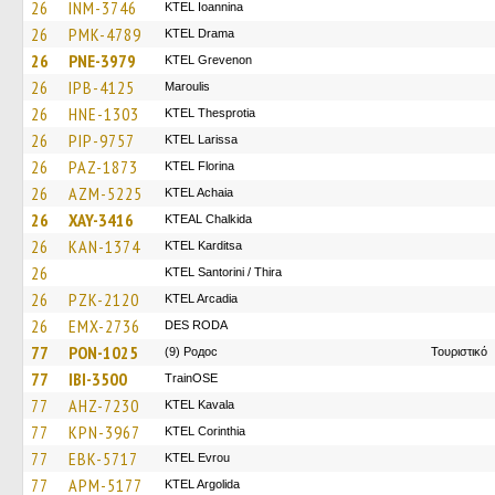
26
INM-3746
KTEL Ioannina
26
PMK-4789
KTEL Drama
26
PNE-3979
ΚΤΕL Grevenon
26
IPB-4125
Maroulis
26
HNE-1303
KTEL Thesprotia
26
PIP-9757
KTEL Larissa
26
PAZ-1873
KTEL Florina
26
AZM-5225
KTEL Achaia
26
XAY-3416
KTEAL Chalkida
26
KAN-1374
ΚΤΕL Karditsa
26
KTEL Santorini / Thira
26
PZK-2120
KTEL Arcadia
26
EMX-2736
DES RODA
77
PON-1025
(9) Родос
Τουριστικό
77
IBI-3500
TrainΟSE
77
AHZ-7230
KTEL Kavala
77
KPN-3967
KTEL Corinthia
77
EBK-5717
KTEL Evrou
77
APM-5177
KTEL Argolida