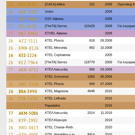
26
XEH-8283
[ΟΑΣΑ] Αttikis
322
2008
Operating 
26
HKP-1933
Union
2008
77
YNT-9960
OSY Афины
2008
77
EPI-5670
[TheTA] Serres
115429
2008
Για λογαρι
77
YNT-9960
ETHEL Афины
2008
26
AZZ-5111
ΚΤΕL Phocis
818
09.2008
26
KMN-8126
KTEL Messinia
892
10.2008
26
KEZ-2226
KTEL Cephalonia
2009
26
KEZ-7964
[TheTA] Serres
118779
2009
Για λογαρι
77
AKH-4752
ΚΤΕΛ Λακωνίας
956
03.2009
26
PNE-2494
ΚΤΕL Grevenon
1050
05.2009
26
AME-3340
ΚΤΕL Phocis
949
07.2009
26
BBA-3990
ΚΤΕL Magnesia
4948
2016
26
EYB-5430
KTEL Lefkada
2016
77
SDR 67E
Papadakis
2016
77
AKM-5086
ΚΤΕΛ Λακωνίας
2014
11.2018
26
KYP-2992
ΚΤΕΛ Κέρκυρα
2019
26
XNO-8613
KTEL Chania–Reth.
2020
77
HZH-4095
KTEL Heraklion–Las.
8414
2020