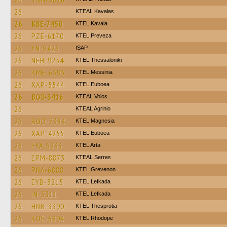
26
KTEAL Kavalas
26
KBE-7450
KTEL Kavala
26
PZE-6170
KTEL Preveza
26
YN-8426
ISAP
26
NEH-9234
KTEL Thessaloniki
26
KME-6393
KTEL Messinia
26
XAP-5544
ΚΤΕL Euboea
26
BOO-3416
KTEAL Volos
26
KTEAL Agrinio
26
BOO-7384
ΚΤΕL Magnesia
26
XAP-4255
ΚΤΕL Euboea
26
EYA-6233
KTEL Arta
26
EPM-8873
KTEAL Serres
26
PNA-6888
ΚΤΕL Grevenon
26
EYB-3215
KTEL Lefkada
26
IN-5311
KTEL Lefkada
26
HNB-3390
KTEL Thesprotia
26
KOE-6894
KTEL Rhodope