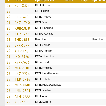
26
KZT-8323
ΚΤΕL Kozani
26
OLP Пирей
26
BIE-7476
KTEL Thebes
26
AHZ-1740
KTEL Xanthi
26
KON-1828
KTEL Rhodope
26
KBP-9735
KTEAL Kavalas
26
EMK-1885
Blue Line
Blue Line
26
EPK-5777
KTEL Serres
26
AIT-5159
KTEAL Agrinio
26
INO-2326
KTEAL Ioannina
26
KYP-7676
KTEAL Kerkyra
26
MIX-5940
ΚΤΕL Phthiotis
26
HKZ-2224
KTEL Heraklion–Las.
26
TKP-8726
ΚΤΕL Τrikala
26
MEZ-2840
KTEL Aitoloakarnanias
26
HMN-2391
KTEL Imathia
26
ATH-9733
KTEL Arta
26
KIH-2733
ΚΤΕL Euboea