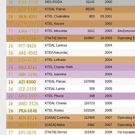
26
POX-5703
DES RODA
31141
2000
77
AZH-5440
KTEAL Patras
99255
2001
26
XKN-4051
ΚΤΕL Chalkidikis
803
03.2001
77
KZM-2425
ΚΤΕL Kozani
2003
77
KMH-7717
KTEL Messinia
1612
2003
Αλεξοπουλ
26
EPX-8288
[TheTA] Serres
103867
10.2003
Operating 
26
PIT-9426
KTEAL Larissa
2004
26
AKE-9501
ΚΤΕΛ Λακωνίας
2004
26
EYA-4125
KTEL Lefkada
2004
26
HKZ-8262
KTEL Chania–Reth.
2004
77
INM-2690
KTEL Ioannina
2004
26
AZI-8000
KTEAL Patras
107098
2005
26
IZZ-2359
KTEAL Lamia
309
2005
26
AMA-8955
ΚΤΕL Phocis
348
2005
26
XNO-3526
KTEAL Chania
110723
2006
26
PKA-6848
ΚΤΕL Rodou
101526
2006
26
XEH-8226
[OASA] Corinthia
112469
2007
Operating 
77
XEH-8329
[ΟΑΣΑ] Αttikis
2482
2007
Operating 
77
EPI-5670
[TheTA] Serres
115429
2008
Για λογαρι