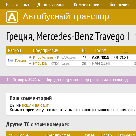
База данных
Дополнительно
Комментарии
Обновления
Автобусный транспорт
Греция, Mercedes-Benz Travego I
Регион
Предприятие
№
Гос.№
С...
77
AZK-4959
01.2021
KTEL Achaias
ΚΤΕΛ Αχαΐας
Греция
26
HAN-5526
0
KTEL Elis
ΚΤΕΛ Ηλείας
↑
Январь 2021 г.
Передан в другое предприятие или на завод
Ваш комментарий
Вы не
вошли на сайт
.
Комментарии могут оставлять только зарегистрированные пользов
Другие ТС с этим номером:
№
Гос.№
Предприятие
Зав.№
Постр.
Примеча