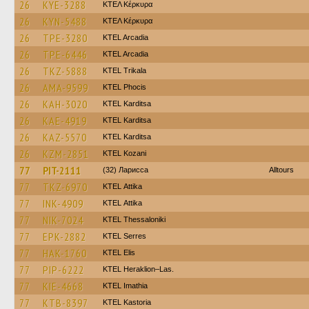
26
KYE-3288
ΚΤΕΛ Κέρκυρα
26
KYN-5488
ΚΤΕΛ Κέρκυρα
26
TPE-3280
KTEL Arcadia
26
TPE-6446
KTEL Arcadia
26
TKZ-5888
ΚΤΕL Τrikala
26
AMA-9599
ΚΤΕL Phocis
26
KAH-3020
ΚΤΕL Karditsa
26
KAE-4919
ΚΤΕL Karditsa
26
KAZ-5570
ΚΤΕL Karditsa
26
KZM-2851
ΚΤΕL Kozani
77
PIT-2111
(32) Ларисса
Alltours
77
TKZ-6970
KΤΕL Αttika
77
INK-4909
KΤΕL Αttika
77
NIK-7024
KTEL Thessaloniki
77
EPK-2882
KTEL Serres
77
HAK-1760
KTEL Elis
77
PIP-6222
KTEL Heraklion–Las.
77
KIE-4668
KTEL Imathia
77
KTB-8397
KTEL Kastoria