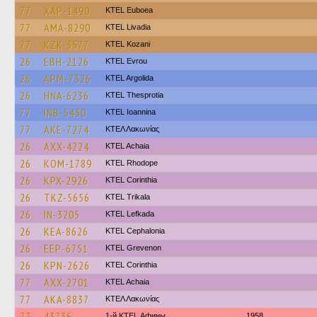
77
XAP-1490
ΚΤΕL Euboea
77
AMA-8290
KTEL Livadia
77
KZK-3577
ΚΤΕL Kozani
26
EBH-2126
KTEL Evrou
26
APM-7326
KTEL Argolida
26
HNA-6236
KTEL Thesprotia
77
INB-5430
KTEL Ioannina
77
AKE-7274
ΚΤΕΛ Λακωνίας
26
AXX-4224
KTEL Achaia
26
KOM-1789
KTEL Rhodope
26
KPX-2926
KTEL Corinthia
26
TKZ-5656
ΚΤΕL Τrikala
26
IN-3205
KTEL Lefkada
26
KEA-8626
KTEL Cephalonia
26
EEP-6751
ΚΤΕL Grevenon
26
KPN-2626
KTEL Corinthia
77
AXX-2701
KTEL Achaia
77
AKA-8837
ΚΤΕΛ Λακωνίας
77
43736
1-й KTEL Афины
1958