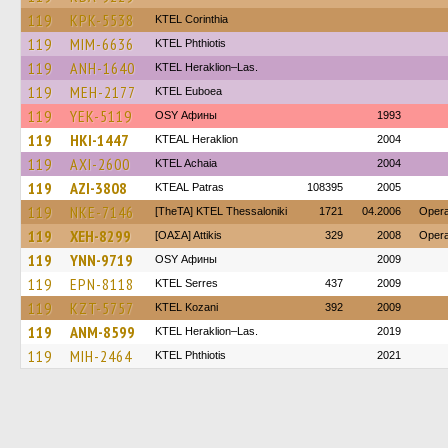
119
KPK-5538
KTEL Corinthia
119
MIM-6636
ΚΤΕL Phthiotis
119
ANH-1640
KTEL Heraklion–Las.
119
MEH-2177
ΚΤΕL Euboea
119
YEK-5119
OSY Афины
1993
119
HKI-1447
KTEAL Heraklion
2004
119
AXI-2600
KTEL Achaia
2004
119
AZI-3808
KTEAL Patras
108395
2005
119
NKE-7146
[TheTA] KTEL Thessaloniki
1721
04.2006
Opera
119
XEH-8299
[ΟΑΣΑ] Αttikis
329
2008
Opera
119
YNN-9719
OSY Афины
2009
119
EPN-8118
KTEL Serres
437
2009
119
KZT-5757
ΚΤΕL Kozani
392
2009
119
ANM-8599
KTEL Heraklion–Las.
2019
119
MIH-2464
ΚΤΕL Phthiotis
2021