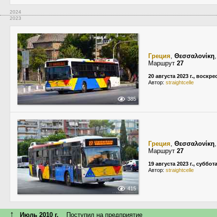
2024
2023
Греция
,
Θεσσαλονίκη
Маршрут
27
20 августа 2023 г., воскр
Автор:
straightcelle
385
Греция
,
Θεσσαλονίκη
Маршрут
27
19 августа 2023 г., суббот
Автор:
straightcelle
415
↑
Июль 2010 г.
Поступил на предприятие