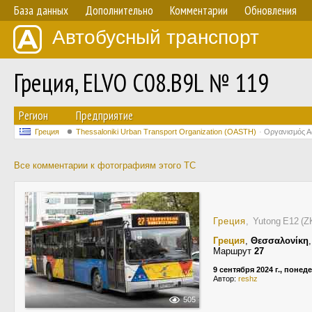
База данных
Дополнительно
Комментарии
Обновления
Автобусный транспорт
Греция, ELVO C08.B9L № 119
Регион
Предприятие
Греция
Thessaloniki Urban Transport Organization (OASTH)
Οργανισμός 
Все комментарии к фотографиям этого ТС
Греция
, Yutong E12 
Греция
,
Θεσσαλονίκη
Маршрут
27
9 сентября 2024 г., понед
Автор:
reshz
505