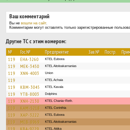
Ваш комментарий
Вы не
вошли на сайт
.
Комментарии могут оставлять только зарегистрированные пользов
Другие ТС с этим номером:
№
Гос.№
Предприятие
Зав.№
Постр.
При
119
EHA-3260
ΚΤΕL Euboea
119
MEK-3450
KTEL Aitoloakarnanias
119
XNN-4003
Union
119
KTEL Achaia
119
KBM-3045
KTEL Kavala
119
YTB-8003
Dolphins
119
XNH-2130
KTEL Chania–Reth.
119
KAM-5218
KTEL Corinthia
119
XAP-3222
ΚΤΕL Euboea
119
MEB-8969
KTEL Aitoloakarnanias
119
KBA-9229
KΤΕL Αttika