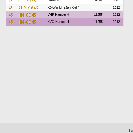
45
EL-J 8345
Levelink
702594
2011
45
AUR-K 645
KBA Aurich (Jan Klein)
2012
45
HM-OE 45
VHP Hameln ✝
11255
2012
45
HM-OE 45
KVG Hameln ✝
11255
2012
Г