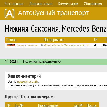
База данных
Дополнительно
Комментарии
Обновления
Автобусный транспорт
Нижняя Саксония, Mercedes-Benz
Регион
Предприятие
№
45
BR
Нижняя Саксония
Verkehrsbetriebe Wesermarsch GmbH
↑
2019 г.
Поступил на предприятие
Ваш комментарий
Вы не
вошли на сайт
.
Комментарии могут оставлять только зарегистрированные пользов
Другие ТС с этим номером:
№
Гос.№
Предприятие
Зав.№
Постр.