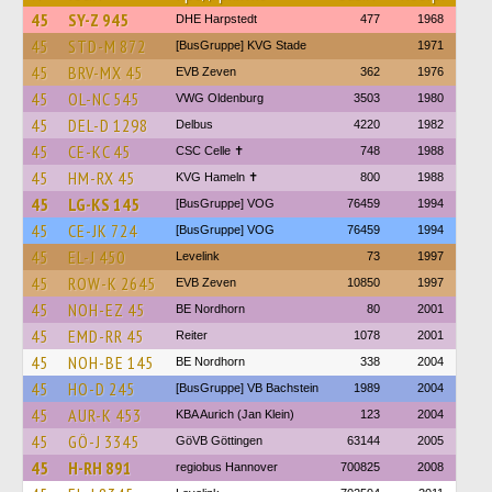
45
SY-Z 945
DHE Harpstedt
477
1968
45
STD-M 872
[BusGruppe] KVG Stade
1971
45
BRV-MX 45
EVB Zeven
362
1976
45
OL-NC 545
VWG Oldenburg
3503
1980
45
DEL-D 1298
Delbus
4220
1982
45
CE-KC 45
CSC Celle ✝
748
1988
45
HM-RX 45
KVG Hameln ✝
800
1988
45
LG-KS 145
[BusGruppe] VOG
76459
1994
45
CE-JK 724
[BusGruppe] VOG
76459
1994
45
EL-J 450
Levelink
73
1997
45
ROW-K 2645
EVB Zeven
10850
1997
45
NOH-EZ 45
BE Nordhorn
80
2001
45
EMD-RR 45
Reiter
1078
2001
45
NOH-BE 145
BE Nordhorn
338
2004
45
HO-D 245
[BusGruppe] VB Bachstein
1989
2004
45
AUR-K 453
KBA Aurich (Jan Klein)
123
2004
45
GÖ-J 3345
GöVB Göttingen
63144
2005
45
H-RH 891
regiobus Hannover
700825
2008