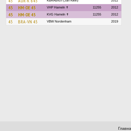
45
AUR-K 645
KBA Aurich (Jan Klein)
2012
45
HM-OE 45
VHP Hameln ✝
11255
2012
45
HM-OE 45
KVG Hameln ✝
11255
2012
45
BRA-VN 45
VBW Nordenham
2019
Главн