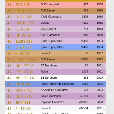
45
SY-Z 945
DHE Harpstedt
477
1968
45
BRV-MX 45
EVB Zeven
362
1976
45
OL-NC 545
VWG Oldenburg
3503
1980
45
DEL-D 1298
Delbus
4220
1982
45
CE-KC 45
CSC Celle ✝
748
1988
45
HM-RX 45
KVG Hameln ✝
800
1988
45
LG-KS 145
[BusGruppe] VOG
76459
1994
45
CE-JK 724
[BusGruppe] VOG
76459
1994
45
EL-J 450
Levelink
73
1997
45
ROW-K 2645
EVB Zeven
10850
1997
45
NOH-EZ 45
BE Nordhorn
80
2001
45
EMD-RR 45
Reiter
1078
2001
45
NOH-BE 145
BE Nordhorn
338
2004
45
HO-D 245
[BusGruppe] VB Bachstein
1989
2004
45
AUR-K 453
KBA Aurich (Jan Klein)
123
2004
45
GÖ-J 3345
GöVB Göttingen
63144
2005
45
H-RH 891
regiobus Hannover
700825
2008
45
EL-J 8345
Levelink
702594
2011