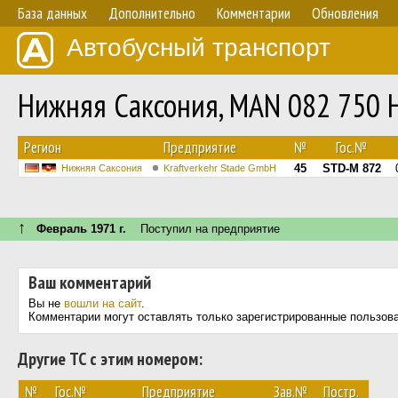
База данных
Дополнительно
Комментарии
Обновления
Автобусный транспорт
Нижняя Саксония, MAN 082 750 
Регион
Предприятие
№
Гос.№
45
STD-M 872
Нижняя Саксония
Kraftverkehr Stade GmbH
↑
Февраль 1971 г.
Поступил на предприятие
Ваш комментарий
Вы не
вошли на сайт
.
Комментарии могут оставлять только зарегистрированные пользов
Другие ТС с этим номером:
№
Гос.№
Предприятие
Зав.№
Постр.