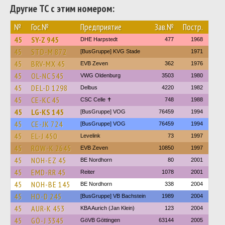
Другие ТС с этим номером:
№
Гос.№
Предприятие
Зав.№
Постр.
45
SY-Z 945
DHE Harpstedt
477
1968
45
STD-M 872
[BusGruppe] KVG Stade
1971
45
BRV-MX 45
EVB Zeven
362
1976
45
OL-NC 545
VWG Oldenburg
3503
1980
45
DEL-D 1298
Delbus
4220
1982
45
CE-KC 45
CSC Celle ✝
748
1988
45
LG-KS 145
[BusGruppe] VOG
76459
1994
45
CE-JK 724
[BusGruppe] VOG
76459
1994
45
EL-J 450
Levelink
73
1997
45
ROW-K 2645
EVB Zeven
10850
1997
45
NOH-EZ 45
BE Nordhorn
80
2001
45
EMD-RR 45
Reiter
1078
2001
45
NOH-BE 145
BE Nordhorn
338
2004
45
HO-D 245
[BusGruppe] VB Bachstein
1989
2004
45
AUR-K 453
KBA Aurich (Jan Klein)
123
2004
45
GÖ-J 3345
GöVB Göttingen
63144
2005