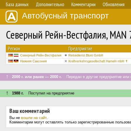
База данных
Дополнительно
Комментарии
Обновления
Автобусный транспорт
Северный Рейн-Вестфалия, MAN 
Регион
Предприятие
Северный Рейн-Вестфалия
Reisedienst Blum GmbH
Нижняя Саксония
Kraftverkehrsgesellschaft Hameln mbH ✝
↑
2000 г. или ранее — 2000 г.
Передан в другое предприятие или 
↑
1988 г.
Поступил на предприятие
Ваш комментарий
Вы не
вошли на сайт
.
Комментарии могут оставлять только зарегистрированные пользов