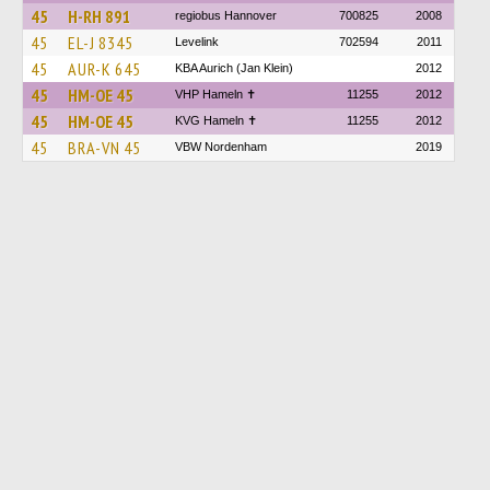
45
H-RH 891
regiobus Hannover
700825
2008
45
EL-J 8345
Levelink
702594
2011
45
AUR-K 645
KBA Aurich (Jan Klein)
2012
45
HM-OE 45
VHP Hameln ✝
11255
2012
45
HM-OE 45
KVG Hameln ✝
11255
2012
45
BRA-VN 45
VBW Nordenham
2019