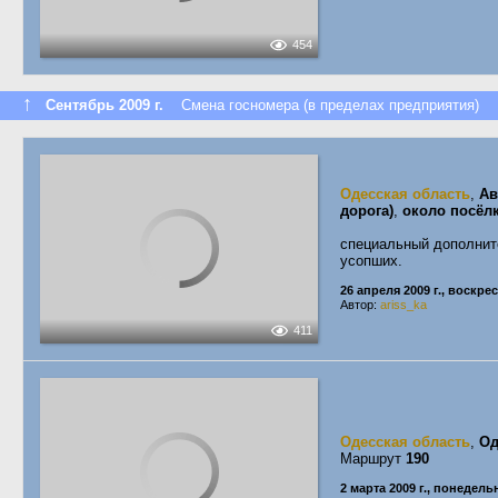
454
↑
Сентябрь 2009 г.
Смена госномера (в пределах предприятия)
Одесская область
,
Ав
дорога)
,
около посёл
специальный дополнит
усопших.
26 апреля 2009 г., воскре
Автор:
ariss_ka
411
Одесская область
,
Од
Маршрут
190
2 марта 2009 г., понедель