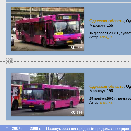
Одесская область
,
Од
Маршрут
156
16 февраля 2008 г., суббо
Автор:
ariss_ka
364
2008
2007
Одесская область
,
Од
Маршрут
156
25 ноября 2007 г., воскре
Автор:
ariss_ka
386
↑
2007 г. — 2008 г.
Перенумерован/передан (в пределах предприят