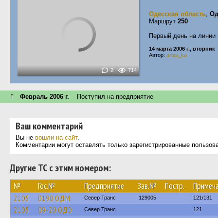
Одесская область
,
Од
Маршрут
250
Первый день на линии 
14 марта 2006 г., вторник
Автор:
ariss_ka
2
714
↑
Февраль 2006 г.
Поступил на предприятие
Ваш комментарий
Вы не
вошли на сайт
.
Комментарии могут оставлять только зарегистрированные пользов
Другие ТС с этим номером:
№
Гос.№
Предприятие
Зав.№
Постр.
Примеч
2105
0190 ОДМ
Север Транс
129005
121/131
2105
09-20 ОДЭ
Север Транс
121