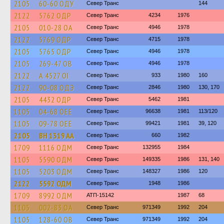
2105
60-60 ОДУ
Север Транс
144
2122
5762 ОДР
Север Транс
4234
1976
2105
010-28 ОА
Север Транс
4946
1978
2122
5769 ОДР
Север Транс
4715
1978
2105
5765 ОДР
Север Транс
4946
1978
2105
269-47 ОВ
Север Транс
4946
1978
2122
А 4527 ОІ
Север Транс
933
1980
160
2122
90-08 ОДЭ
Север Транс
2846
1980
130, 170
2105
4432 ОДР
Север Транс
5462
1981
1105
04-68 ОЕЕ
Север Транс
96638
1981
113/120
1105
09-78 ОЕЕ
Север Транс
99421
1981
39, 120
2105
BH 1319 AA
Север Транс
660
1982
1709
1116 ОДМ
Север Транс
132955
1984
1105
5590 ОДМ
Север Транс
149335
1986
131, 140
1105
5203 ОДМ
Север Транс
148327
1986
120
2122
5592 ОДМ
Север Транс
1948
1986
1709
8992 ОДМ
АТП-15142
1987
68
1105
002-83 ОА
Север Транс
971349
1992
204
1105
128-60 ОВ
Север Транс
971349
1992
204