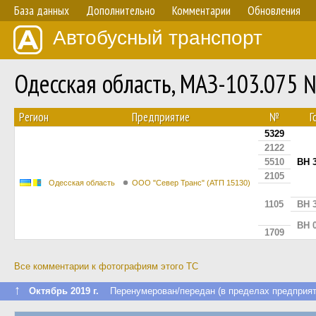
База данных
Дополнительно
Комментарии
Обновления
Автобусный транспорт
Одесская область, МАЗ-103.075 
Регион
Предприятие
№
Г
5329
2122
5510
BH 
2105
Одесская область
ООО "Север Транс" (АТП 15130)
1105
BH 
BH 
1709
Все комментарии к фотографиям этого ТС
↑
Октябрь 2019 г.
Перенумерован/передан (в пределах предприят