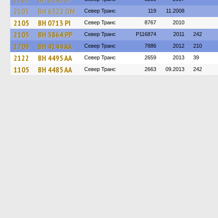
2105
BH 6322 OM
Север Транс
119
11.2008
2105
BH 0713 PI
Север Транс
8767
2010
2105
BH 5864 PP
Север Транс
P116874
2011
242
1709
BH 4144 AA
Север Транс
7886
2012
210
2122
BH 4495 AA
Север Транс
2659
2013
39
1105
BH 4485 AA
Север Транс
2663
09.2013
242