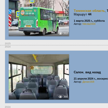
Тюменская область
,
Маршрут
44
1 марта 2025 г., суббота
Автор:
Nikola2000
312
2025
2024
Салон
,
вид назад
21 апреля 2024 г., воскре
Автор:
Денис008
366
2024