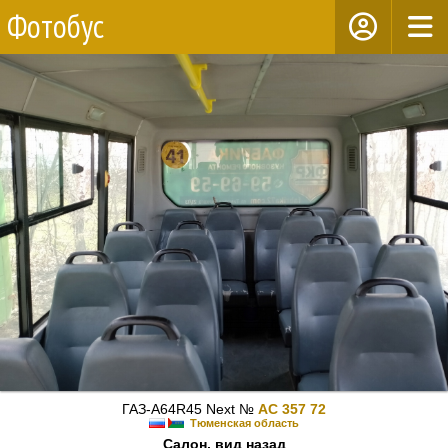
Фотобус
ГАЗ-A64R45 Next №
АС 357 72
Тюменская область
Салон, вид назад