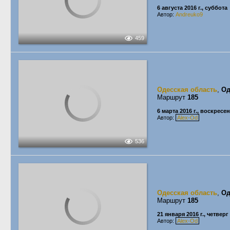
6 августа 2016 г., суббота
Автор:
Andreuko9
459
Одесская область
,
Од
Маршрут
185
6 марта 2016 г., воскресе
Автор:
Alex-Od
536
Одесская область
,
Од
Маршрут
185
21 января 2016 г., четверг
Автор:
Alex-Od