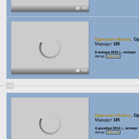
458
Одесская область
,
Од
Маршрут
185
8 января 2015 г., четверг
Автор:
Alex-Od
446
2015
2014
Одесская область
,
Од
Маршрут
185
4 декабря 2014 г., четверг
Автор:
Alex-Od