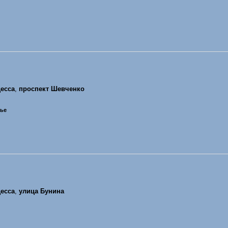
есса
,
проспект Шевченко
нье
есса
,
улица Бунина