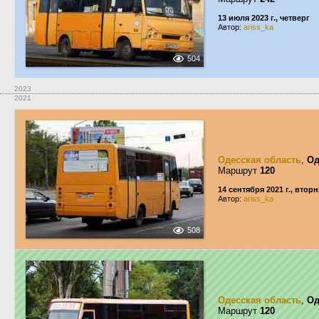
13 июля 2023 г., четверг
Автор:
ariss_ka
504
2023
2021
Одесская область
,
Од
Маршрут
120
14 сентября 2021 г., втор
Автор:
ariss_ka
508
Одесская область
,
Од
Маршрут
120