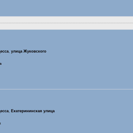
есса
,
улица Жуковского
а
есса
,
Екатерининская улица
к