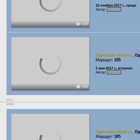
22 ноября 2017 г., среда
Автор:
Alex-Od
428
Одесская область
,
Од
Маршрут
185
2 мая 2017 г., вторник
Автор:
Alex-Od
536
2017
2016
Одесская область
,
Од
Маршрут
185