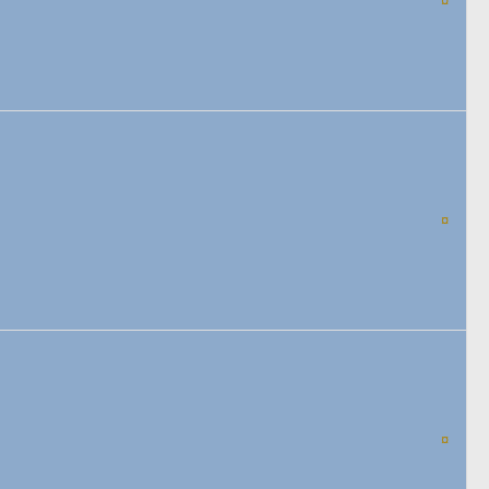
¤
¤
¤