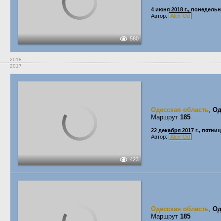
4 июня 2018 г., понедель
Автор:
Alex-Od
580
2018
2017
Одесская область
,
Од
Маршрут
185
22 декабря 2017 г., пятни
Автор:
Alex-Od
423
Одесская область
,
Од
Маршрут
185