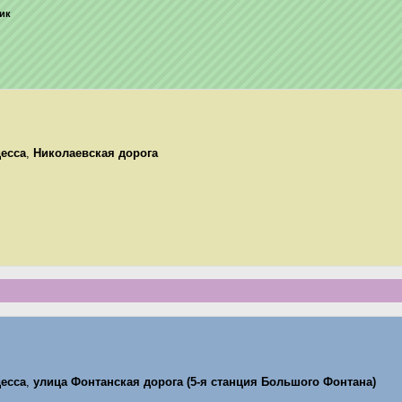
ник
есса
,
Николаевская дорога
есса
,
улица Фонтанская дорога (5-я станция Большого Фонтана)