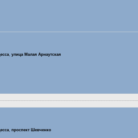
есса
,
улица Малая Арнаутская
есса
,
проспект Шевченко