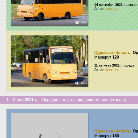
14 сентября 2021 г., втор
Автор:
ariss_ka
502
Одесская область
,
Од
Маршрут
120
11 августа 2021 г., среда
Автор:
ariss_ka
646
↑
Июль 2021 г.
Передан в другое предприятие или на завод
Одесская область
,
Од
Маршрут
185