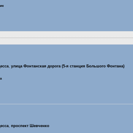
ник
есса
,
улица Фонтанская дорога (5-я станция Большого Фонтана)
ца
есса
,
проспект Шевченко