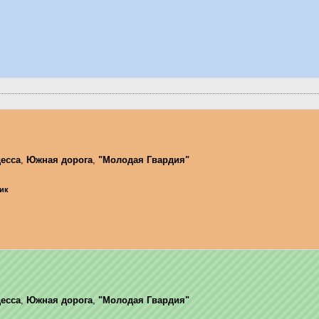
есса
,
Южная дорога
,
"Молодая Гвардия"
ник
есса
,
Южная дорога
,
"Молодая Гвардия"