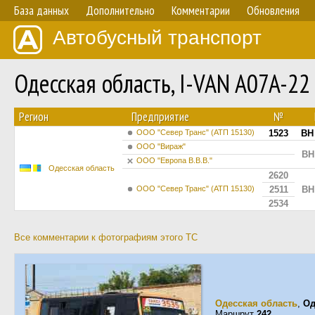
База данных
Дополнительно
Комментарии
Обновления
Автобусный транспорт
Одесская область, I-VAN A07A-2
Регион
Предприятие
№
ООО "Север Транс" (АТП 15130)
1523
BH
ООО "Вираж"
BH
ООО "Европа В.В.В."
Одесская область
2620
ООО "Север Транс" (АТП 15130)
2511
BH
2534
Все комментарии к фотографиям этого ТС
Одесская область
,
Од
Маршрут
242