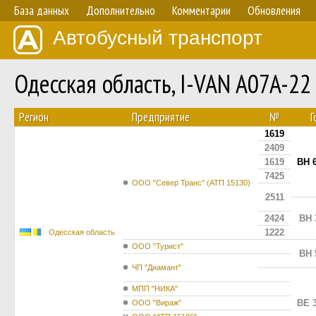
База данных
Дополнительно
Комментарии
Обновления
Автобусный транспорт
Одесская область, I-VAN A07A-2
Регион
Предприятие
№
Г
1619
2409
1619
BH 
7425
ООО "Север Транс" (АТП 15130)
2511
2424
BH 
1222
Одесская область
ООО "Турист"
BH 
ЧП "Диамант"
МПП "НИКА"
BE 
ООО "Вираж"