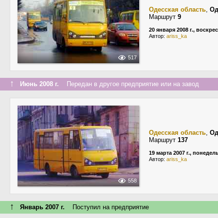
Одесская область
,
Од
Маршрут
9
20 января 2008 г., воскре
Автор:
ariss_ka
517
↑
Июнь 2008 г.
Передан в другое предприятие или на завод
Одесская область
,
Од
Маршрут
137
19 марта 2007 г., понедел
Автор:
ariss_ka
558
↑
Январь 2007 г.
Поступил на предприятие