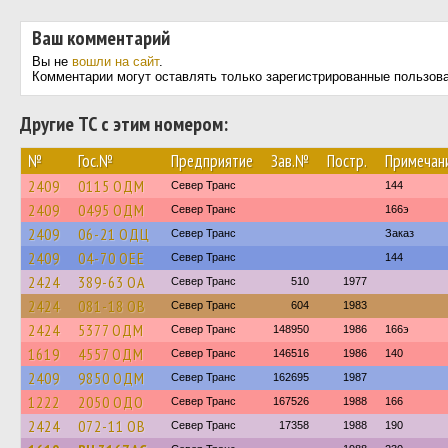
Ваш комментарий
Вы не
вошли на сайт
.
Комментарии могут оставлять только зарегистрированные пользов
Другие ТС с этим номером:
№
Гос.№
Предприятие
Зав.№
Постр.
Примечан
2409
0115 ОДМ
Север Транс
144
2409
0495 ОДМ
Север Транс
166э
2409
06-21 ОДЦ
Север Транс
Заказ
2409
04-70 ОЕЕ
Север Транс
144
2424
389-63 ОА
Север Транс
510
1977
2424
081-18 ОВ
Север Транс
604
1983
2424
5377 ОДМ
Север Транс
148950
1986
166э
1619
4557 ОДМ
Север Транс
146516
1986
140
2409
9850 ОДМ
Север Транс
162695
1987
1222
2050 ОДО
Север Транс
167526
1988
166
2424
072-11 ОВ
Север Транс
17358
1988
190