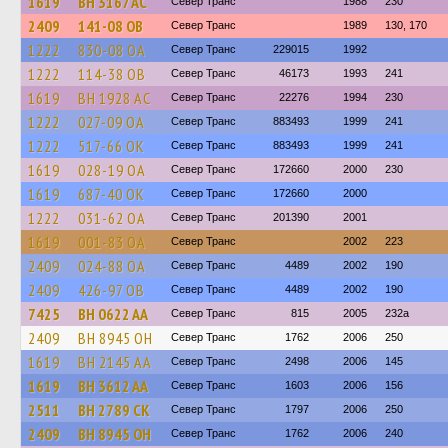
1619
BH 3167 AC
Север Транс
1988
230
2409
141-08 ОВ
Север Транс
1989
130, 170
1222
830-08 ОА
Север Транс
229015
1992
1222
114-38 ОВ
Север Транс
46173
1993
241
1619
BH 1928 AC
Север Транс
22276
1994
230
1222
027-09 ОА
Север Транс
883493
1999
241
1222
517-66 ОК
Север Транс
883493
1999
241
1619
028-19 ОА
Север Транс
172660
2000
230
1619
687-40 ОК
Север Транс
172660
2000
1222
031-62 ОА
Север Транс
201390
2001
1619
001-83 ОА
Север Транс
2002
223
2409
024-88 ОА
Север Транс
4489
2002
190
2409
426-97 ОВ
Север Транс
4489
2002
190
7425
BH 0622 AA
Север Транс
815
2005
232а
2409
BH 8945 OH
Север Транс
1762
2006
250
1619
BH 2145 AA
Север Транс
2498
2006
145
1619
BH 3612 AA
Север Транс
1603
2006
156
2511
BH 2789 CK
Север Транс
1797
2006
250
2409
BH 8945 OH
Север Транс
1762
2006
240