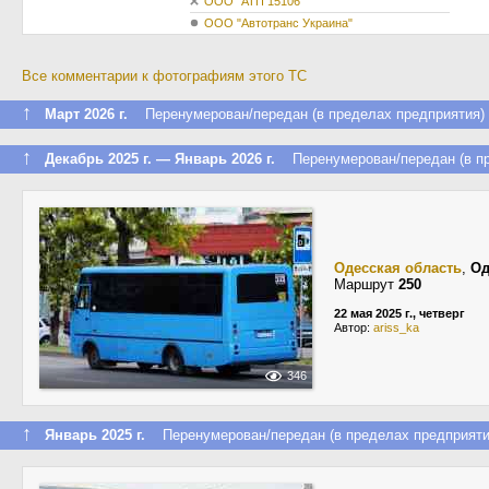
ООО "АТП 15106"
ООО "Автотранс Украина"
Все комментарии к фотографиям этого ТС
↑
Март 2026 г.
Перенумерован/передан (в пределах предприятия)
↑
Декабрь 2025 г. — Январь 2026 г.
Перенумерован/передан (в пр
Одесская область
,
Од
Маршрут
250
22 мая 2025 г., четверг
Автор:
ariss_ka
346
↑
Январь 2025 г.
Перенумерован/передан (в пределах предприяти