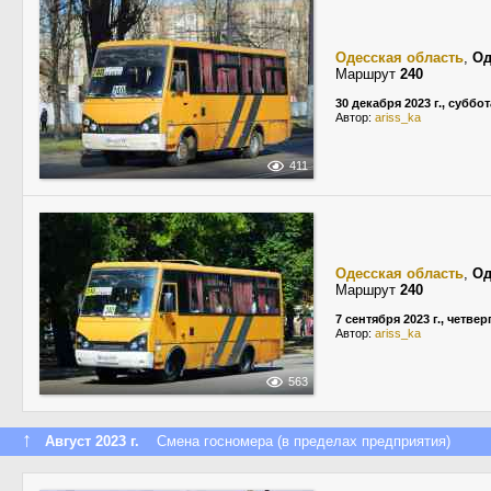
Одесская область
,
Од
Маршрут
240
30 декабря 2023 г., суббот
Автор:
ariss_ka
411
Одесская область
,
Од
Маршрут
240
7 сентября 2023 г., четвер
Автор:
ariss_ka
563
↑
Август 2023 г.
Смена госномера (в пределах предприятия)