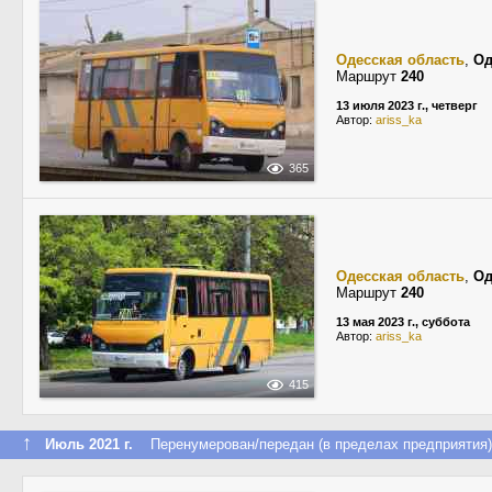
Одесская область
,
Од
Маршрут
240
13 июля 2023 г., четверг
Автор:
ariss_ka
365
Одесская область
,
Од
Маршрут
240
13 мая 2023 г., суббота
Автор:
ariss_ka
415
↑
Июль 2021 г.
Перенумерован/передан (в пределах предприятия)