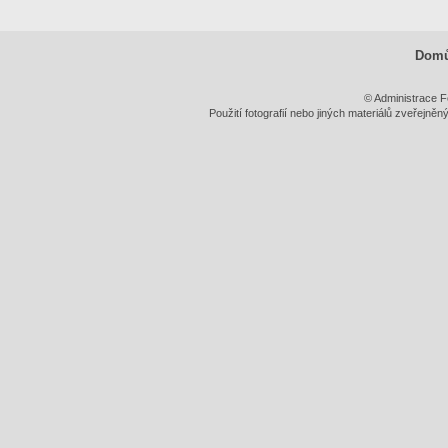
Dom
© Administrace F
Použití fotografií nebo jiných materiálů zveřejně