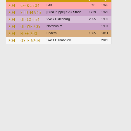
204
CE-KC 204
L&K
891
1976
204
STD-M 933
[BusGruppe] KVG Stade
1729
1979
204
OL-CX 634
VWG Oldenburg
2055
1992
204
OL-WF 705
Nordbus ✝
1997
204
H-FE 200
Enders
1365
2011
204
OS-E 6204
SWO Osnabrück
2019