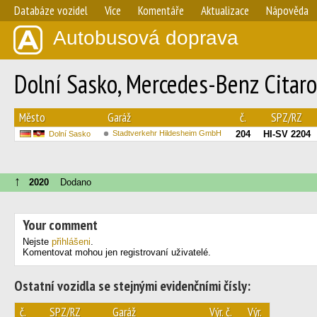
Databáze vozidel
Více
Komentáře
Aktualizace
Nápověda
Autobusová doprava
Dolní Sasko, Mercedes-Benz Citaro
Město
Garáž
č.
SPZ/RZ
Stadtverkehr Hildesheim GmbH
204
HI-SV 2204
Dolní Sasko
↑
2020
Dodano
Your comment
Nejste
přihlášeni
.
Komentovat mohou jen registrovaní uživatelé.
Ostatní vozidla se stejnými evidenčními čísly:
č.
SPZ/RZ
Garáž
Výr. č.
Výr.