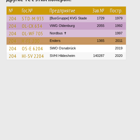
№
Гос.№
Предприятие
Зав.№
Постр.
204
STD-M 933
[BusGruppe] KVG Stade
1729
1979
204
OL-CX 634
VWG Oldenburg
2055
1992
204
OL-WF 705
Nordbus ✝
1997
204
H-FE 200
Enders
1365
2011
204
OS-E 6204
SWO Osnabrück
2019
204
HI-SV 2204
SVHI Hildesheim
140287
2020