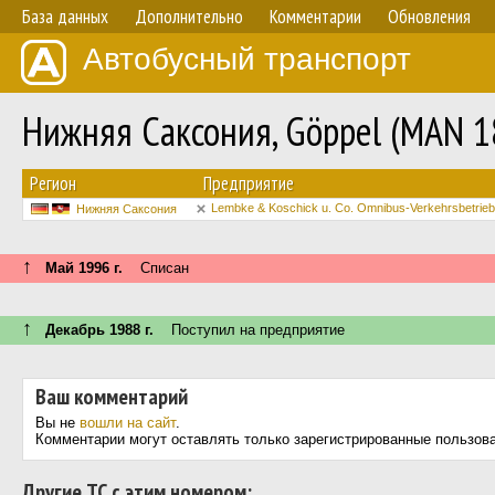
База данных
Дополнительно
Комментарии
Обновления
Автобусный транспорт
Нижняя Саксония, Göppel (MAN 
Регион
Предприятие
Lembke & Koschick u. Co. Omnibus-Verkehrsbetrieb
Нижняя Саксония
↑
Май 1996 г.
Списан
↑
Декабрь 1988 г.
Поступил на предприятие
Ваш комментарий
Вы не
вошли на сайт
.
Комментарии могут оставлять только зарегистрированные пользов
Другие ТС с этим номером: