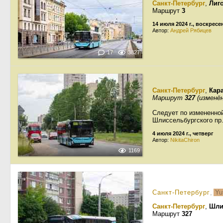
Санкт-Петербург
,
Лиг
Маршрут
3
14 июля 2024 г., воскресе
Автор:
Андрей Рябицев
17
3827
Санкт-Петербург
,
Кар
Маршрут
327
(изменён
Следует по измененной
Шлиссельбургского пр.
4 июля 2024 г., четверг
Автор:
NikitaChiron
1169
Санкт-Петербург
,
Yu
Санкт-Петербург
,
Шли
Маршрут
327