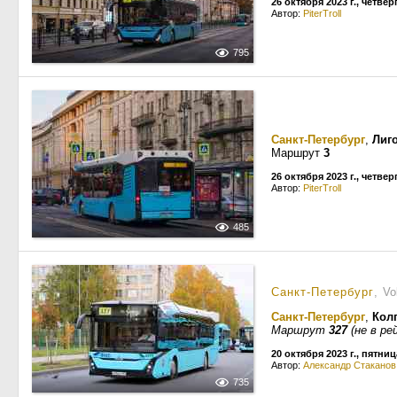
26 октября 2023 г., четвер
Автор:
PiterTroll
795
Санкт-Петербург
,
Лиг
Маршрут
3
26 октября 2023 г., четвер
Автор:
PiterTroll
485
Санкт-Петербург
, V
Санкт-Петербург
,
Кол
Маршрут
327
(не в ре
20 октября 2023 г., пятниц
Автор:
Александр Стаканов
735