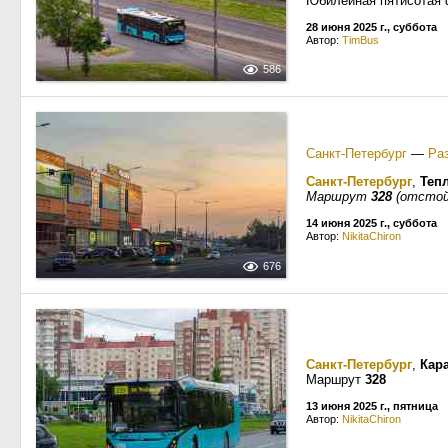
Юбилейная пятисотая 
28 июня 2025 г., суббота
Автор:
TimBus
586
Санкт-Петербург
—
Ра
Санкт-Петербург
,
Теп
Маршрут
328
(отстой
14 июня 2025 г., суббота
Автор:
NikitaChiron
676
Санкт-Петербург
,
Кар
Маршрут
328
13 июня 2025 г., пятница
Автор:
NikitaChiron