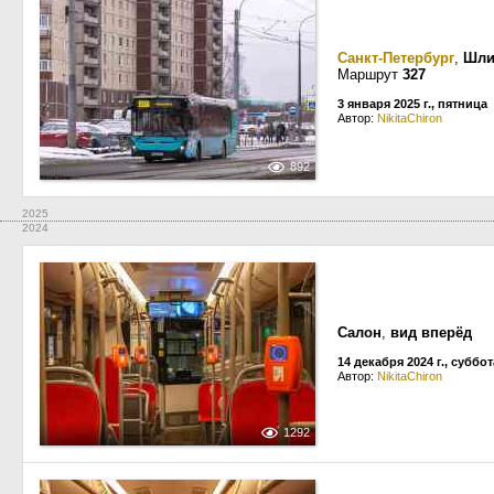
Санкт-Петербург
,
Шли
Маршрут
327
3 января 2025 г., пятница
Автор:
NikitaChiron
892
2025
2024
Салон
,
вид вперёд
14 декабря 2024 г., суббот
Автор:
NikitaChiron
1292