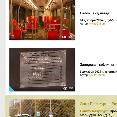
Салон
,
вид назад
14 декабря 2024 г., суббот
Автор:
NikitaChiron
1120
Заводская табличка
3 декабря 2024 г., вторни
Автор:
NikitaChiron
451
Санкт-Петербург
—
Ра
Санкт-Петербург
,
Про
Маршрут
327
(ДТП)