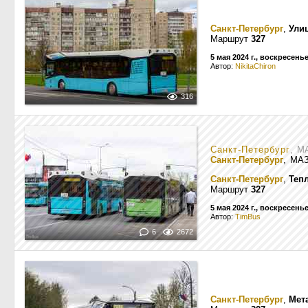
Санкт-Петербург
,
Ули
Маршрут
327
5 мая 2024 г., воскресень
Автор:
NikitaChiron
316
Санкт-Петербург
, М
Санкт-Петербург
, МА
Санкт-Петербург
,
Теп
Маршрут
327
5 мая 2024 г., воскресень
Автор:
TimBus
6
2672
Санкт-Петербург
,
Мет