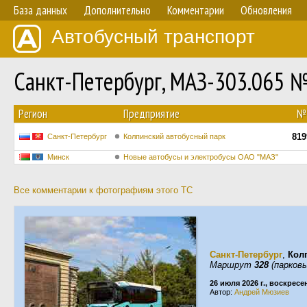
База данных
Дополнительно
Комментарии
Обновления
Автобусный транспорт
Санкт-Петербург, МАЗ-303.065 
Регион
Предприятие
№
819
Санкт-Петербург
Колпинский автобусный парк
Минск
Новые автобусы и электробусы ОАО "МАЗ"
Все комментарии к фотографиям этого ТС
Санкт-Петербург
,
Кол
Маршрут
328
(парковы
26 июля 2026 г., воскресе
Автор:
Андрей Мюзиев