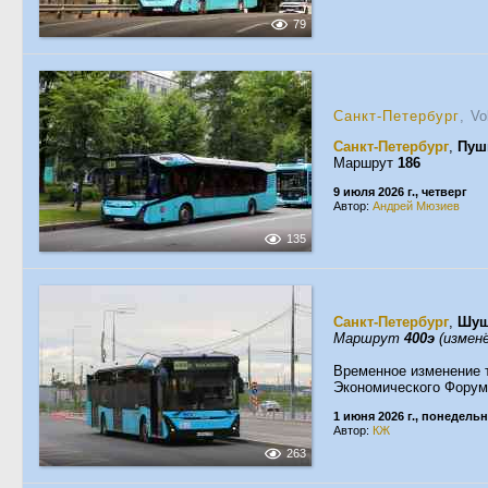
79
Санкт-Петербург
, V
Санкт-Петербург
,
Пуш
Маршрут
186
9 июля 2026 г., четверг
Автор:
Андрей Мюзиев
135
Санкт-Петербург
,
Шу
Маршрут
400э
(изменё
Временное изменение 
Экономического Форум
1 июня 2026 г., понедель
Автор:
КЖ
263