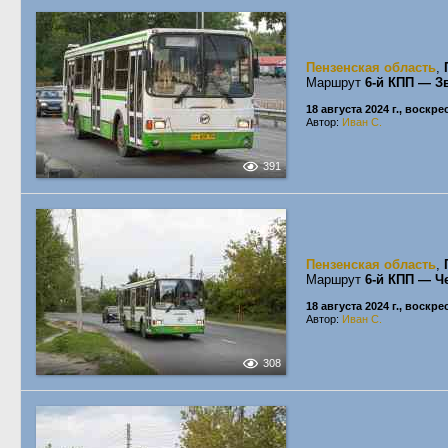
Пензенская область
,
Маршрут
6-й КПП — З
18 августа 2024 г., воскр
Автор:
Иван С.
391
Пензенская область
,
Маршрут
6-й КПП — Ч
18 августа 2024 г., воскр
Автор:
Иван С.
308