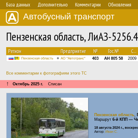
База данных
Дополнительно
Комментарии
Обновления
Автобусный транспорт
Пензенская область, ЛиАЗ-5256.
Регион
Предприятие
№
Гос.№
С...
403
АН 805 58
2009
Пензенская область
АО "Автотранс"
Все комментарии к фотографиям этого ТС
↑
Октябрь 2025 г.
Списан
Пензенская область
,
Маршрут
6-й КПП — Ч
18 августа 2024 г., воскр
Автор:
Иван С.