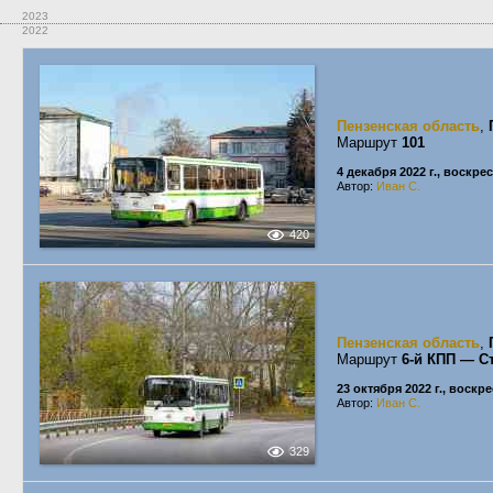
2023
2022
Пензенская область
,
Маршрут
101
4 декабря 2022 г., воскре
Автор:
Иван С.
420
Пензенская область
,
Маршрут
6-й КПП — С
23 октября 2022 г., воскр
Автор:
Иван С.
329