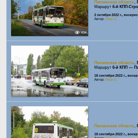
Пензенская область
,
Маршрут
6-й КПП-Стр
2 октября 2022 г., воскре
Автор:
Иван С.
434
Пензенская область
,
Маршрут
6-й КПП — П
18 сентября 2022 г., воск
Автор:
Иван С.
317
Пензенская область
,
18 сентября 2022 г., воск