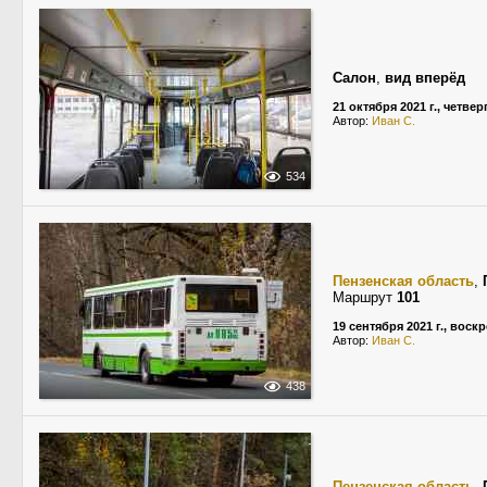
Салон
,
вид вперёд
21 октября 2021 г., четвер
Автор:
Иван С.
534
Пензенская область
,
Маршрут
101
19 сентября 2021 г., воск
Автор:
Иван С.
438
Пензенская область
,