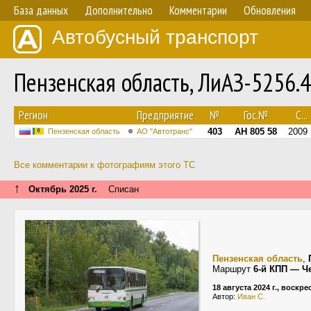
База данных
Дополнительно
Комментарии
Обновления
Автобусный транспорт
Пензенская область, ЛиАЗ-5256.
Регион
Предприятие
№
Гос.№
С...
403
АН 805 58
2009
Пензенская область
АО "Автотранс"
Все комментарии к фотографиям этого ТС
↑
Октябрь 2025 г.
Списан
Пензенская область
,
Маршрут
6-й КПП — Ч
18 августа 2024 г., воскр
Автор:
Иван С.