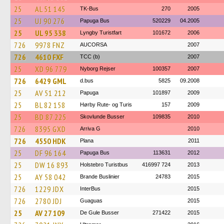
25
AL 51 145
TK-Bus
270
2005
25
UJ 90 276
Papuga Bus
520229
04.2005
25
UL 95 338
Lyngby Turistfart
101672
2006
726
9978 FNZ
AUCORSA
2007
726
4610 FXF
TCC (b)
2007
25
XD 96 779
Nyborg Rejser
100357
2007
726
6429 GML
d.bus
5825
09.2008
25
AV 51 212
Papuga
101897
2009
25
BL 82 158
Hørby Rute- og Turis
157
2009
25
BD 87 225
Skovlunde Busser
109835
2010
726
8395 GXD
Arriva G
2010
726
4550 HDK
Plana
2011
25
DF 96 164
Papuga Bus
113631
2012
25
DW 16 893
Holstebro Turistbus
416997 724
2013
25
AY 58 042
Brande Buslinier
24783
2015
726
1229 JDX
InterBus
2015
726
2780 JDJ
Guaguas
2015
25
AV 27 109
De Gule Busser
271422
2015