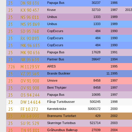
25
DN 98 636
Papuga Bus
30237
1986
25
KX 90 457
Kruse
32710
1987
201
25
NS 96 011
Unibus
1333
1989
25
MS 95 869
Unibus
1333
1989
25
SD 95 768
CopExcurs
484
1990
25
RK 90 893
CopExcurs
484
1990
25
MK 96 685
CopExcurs
484
1990
25
MK 90 656
Papuga Bus
17628
1991
25
NR 96 639
Partner Bus
39647
1994
726
M 1129 SY
ARES
1995
25
VZ 93 569
Brande Buslinier
11.1995
25
OV 91 908
Umove
8458
1997
25
OV 91 908
Bent Thykjær
8458
1997
25
OS 94 244
Papuga Bus
10695
1997
25
DW 14 614
Fårup Turistbusser
500245
1998
25
FF 10 272
Køretekniske
S000172
2000
25
AN 64 993
Brønnums Turistfart
429
2002
25
SU 91 529
Skørringe Turistbus
521714
2003
25
TN 93 801
Gråhundbus Ballerup
27039
2004