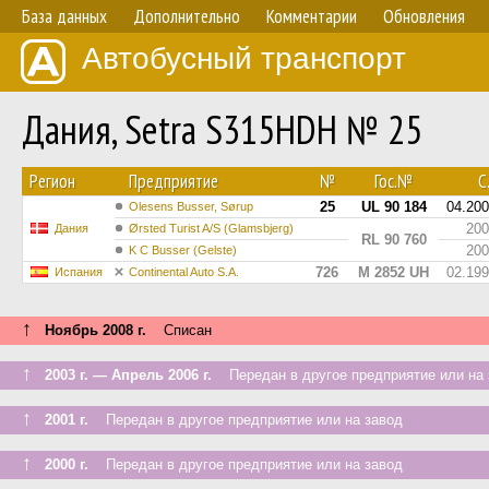
База данных
Дополнительно
Комментарии
Обновления
Автобусный транспорт
Дания, Setra S315HDH № 25
Регион
Предприятие
№
Гос.№
С.
25
UL 90 184
04.20
Olesens Busser, Sørup
200
Дания
Ørsted Turist A/S (Glamsbjerg)
RL 90 760
200
K C Busser (Gelste)
726
M 2852 UH
02.19
Испания
Continental Auto S.A.
↑
Ноябрь 2008 г.
Списан
↑
2003 г. — Апрель 2006 г.
Передан в другое предприятие или на 
↑
2001 г.
Передан в другое предприятие или на завод
↑
2000 г.
Передан в другое предприятие или на завод