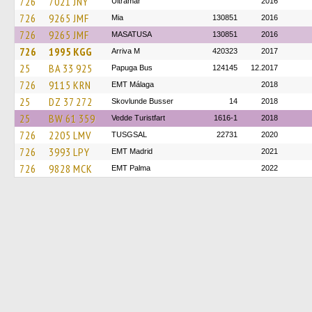
726
7021 JNY
Ultramar
2016
726
9265 JMF
Mia
130851
2016
726
9265 JMF
MASATUSA
130851
2016
726
1995 KGG
Arriva M
420323
2017
25
BA 33 925
Papuga Bus
124145
12.2017
726
9115 KRN
EMT Málaga
2018
25
DZ 37 272
Skovlunde Busser
14
2018
25
BW 61 359
Vedde Turistfart
1616-1
2018
726
2205 LMV
TUSGSAL
22731
2020
726
3993 LPY
EMT Madrid
2021
726
9828 MCK
EMT Palma
2022