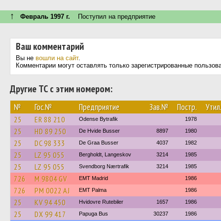
↑
Февраль 1997 г.
Поступил на предприятие
Ваш комментарий
Вы не
вошли на сайт
.
Комментарии могут оставлять только зарегистрированные пользов
Другие ТС с этим номером:
№
Гос.№
Предприятие
Зав.№
Постр.
Утил
25
ER 88 210
Odense Bytrafik
1978
25
HD 89 250
De Hvide Busser
8897
1980
25
DC 98 333
De Graa Busser
4037
1982
25
LZ 95 055
Bergholdt, Langeskov
3214
1985
25
LZ 95 055
Svendborg Nærtrafik
3214
1985
726
M 9804 GV
EMT Madrid
1986
726
PM 0022 AJ
EMT Palma
1986
25
KV 94 450
Hvidovre Rutebiler
1657
1986
25
DX 99 417
Papuga Bus
30237
1986