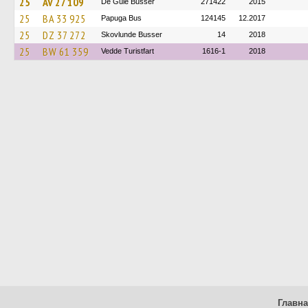
25
AV 27 109
De Gule Busser
271422
2015
25
BA 33 925
Papuga Bus
124145
12.2017
25
DZ 37 272
Skovlunde Busser
14
2018
25
BW 61 359
Vedde Turistfart
1616-1
2018
Главн