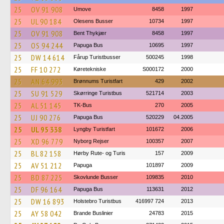
25
OV 91 908
Umove
8458
1997
25
UL 90 184
Olesens Busser
10734
1997
25
OV 91 908
Bent Thykjær
8458
1997
25
OS 94 244
Papuga Bus
10695
1997
25
DW 14 614
Fårup Turistbusser
500245
1998
25
FF 10 272
Køretekniske
S000172
2000
25
AN 64 993
Brønnums Turistfart
429
2002
25
SU 91 529
Skørringe Turistbus
521714
2003
25
AL 51 145
TK-Bus
270
2005
25
UJ 90 276
Papuga Bus
520229
04.2005
25
UL 95 338
Lyngby Turistfart
101672
2006
25
XD 96 779
Nyborg Rejser
100357
2007
25
BL 82 158
Hørby Rute- og Turis
157
2009
25
AV 51 212
Papuga
101897
2009
25
BD 87 225
Skovlunde Busser
109835
2010
25
DF 96 164
Papuga Bus
113631
2012
25
DW 16 893
Holstebro Turistbus
416997 724
2013
25
AY 58 042
Brande Buslinier
24783
2015