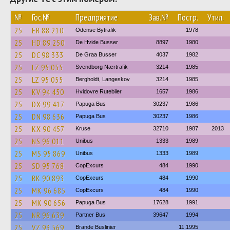
№
Гос.№
Предприятие
Зав.№
Постр.
Утил.
25
ER 88 210
Odense Bytrafik
1978
25
HD 89 250
De Hvide Busser
8897
1980
25
DC 98 333
De Graa Busser
4037
1982
25
LZ 95 055
Svendborg Nærtrafik
3214
1985
25
LZ 95 055
Bergholdt, Langeskov
3214
1985
25
KV 94 450
Hvidovre Rutebiler
1657
1986
25
DX 99 417
Papuga Bus
30237
1986
25
DN 98 636
Papuga Bus
30237
1986
25
KX 90 457
Kruse
32710
1987
2013
25
NS 96 011
Unibus
1333
1989
25
MS 95 869
Unibus
1333
1989
25
SD 95 768
CopExcurs
484
1990
25
RK 90 893
CopExcurs
484
1990
25
MK 96 685
CopExcurs
484
1990
25
MK 90 656
Papuga Bus
17628
1991
25
NR 96 639
Partner Bus
39647
1994
25
VZ 93 569
Brande Buslinier
11.1995