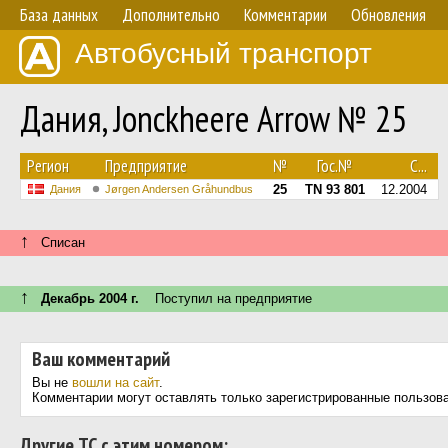
База данных
Дополнительно
Комментарии
Обновления
Автобусный транспорт
Дания, Jonckheere Arrow № 25
Регион
Предприятие
№
Гос.№
С...
25
TN 93 801
12.2004
Дания
Jørgen Andersen Gråhundbus
↑
Списан
↑
Декабрь 2004 г.
Поступил на предприятие
Ваш комментарий
Вы не
вошли на сайт
.
Комментарии могут оставлять только зарегистрированные пользов
Другие ТС с этим номером: