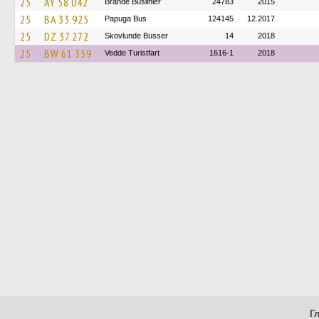
25
AY 58 042
Brande Buslinier
24783
2015
25
BA 33 925
Papuga Bus
124145
12.2017
25
DZ 37 272
Skovlunde Busser
14
2018
25
BW 61 359
Vedde Turistfart
1616-1
2018
Г