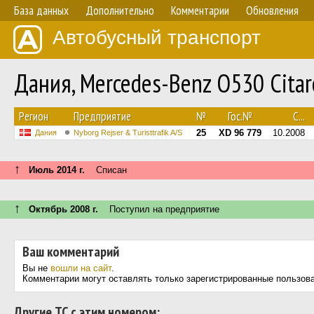
База данных
Дополнительно
Комментарии
Обновления
Автобусный транспорт
Дания, Mercedes-Benz O530 Citaro
Регион
Предприятие
№
Гос.№
С...
25
XD 96 779
10.2008
Дания
Nyborg Rejser & Turisttrafik A/S
↑
Июль 2014 г.
Списан
↑
Октябрь 2008 г.
Поступил на предприятие
Ваш комментарий
Вы не
вошли на сайт
.
Комментарии могут оставлять только зарегистрированные пользов
Другие ТС с этим номером: