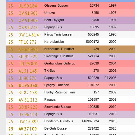
25
UL 90 184
Olesens Busser
10734
1997
25
OV 91 908
Umove
8458
1997
25
OV 91 908
Bent Thykjær
8458
1997
25
OS 94 244
Papuga Bus
10695
1997
25
DW 14 614
Fårup Turistbusser
500245
1998
25
FF 10 272
Køretekniske
S000172
2000
25
AN 64 993
Brønnums Turistfart
429
2002
25
SU 91 529
Skørringe Turistbus
521714
2003
25
TN 93 801
Gråhundbus Ballerup
27039
2004
25
AL 51 145
TK-Bus
270
2005
25
UJ 90 276
Papuga Bus
520229
04.2005
25
UL 95 338
Lyngby Turistfart
101672
2006
25
BL 82 158
Hørby Rute- og Turis
157
2009
25
AV 51 212
Papuga
101897
2009
25
BD 87 225
Skovlunde Busser
109835
2010
25
DF 96 164
Papuga Bus
113631
2012
25
DW 16 893
Holstebro Turistbus
416997 724
2013
25
AV 27 109
De Gule Busser
271422
2015