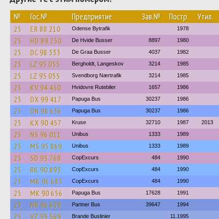
№
Гос.№
Предприятие
Зав.№
Постр.
Утил.
25
ER 88 210
Odense Bytrafik
1978
25
HD 89 250
De Hvide Busser
8897
1980
25
DC 98 333
De Graa Busser
4037
1982
25
LZ 95 055
Bergholdt, Langeskov
3214
1985
25
LZ 95 055
Svendborg Nærtrafik
3214
1985
25
KV 94 450
Hvidovre Rutebiler
1657
1986
25
DX 99 417
Papuga Bus
30237
1986
25
DN 98 636
Papuga Bus
30237
1986
25
KX 90 457
Kruse
32710
1987
2013
25
NS 96 011
Unibus
1333
1989
25
MS 95 869
Unibus
1333
1989
25
SD 95 768
CopExcurs
484
1990
25
RK 90 893
CopExcurs
484
1990
25
MK 96 685
CopExcurs
484
1990
25
MK 90 656
Papuga Bus
17628
1991
25
NR 96 639
Partner Bus
39647
1994
25
VZ 93 569
Brande Buslinier
11.1995