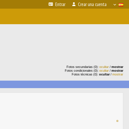
Entrar
Crear una cuenta
Fotos secundarias (0):
ocultar
/
mostrar
Fotos condicionales (0):
ocultar
/
mostrar
Fotos técnicas (0):
ocultar
/
mostrar
¤