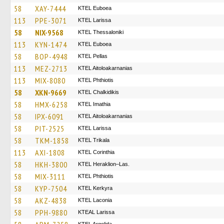
58
XAY-7444
ΚΤΕL Euboea
113
PPE-3071
KTEL Larissa
58
NIX-9568
KTEL Thessaloniki
113
KYN-1474
ΚΤΕL Euboea
58
BOP-4948
KTEL Pellas
113
MEZ-2713
KTEL Aitoloakarnanias
113
MIX-8080
ΚΤΕL Phthiotis
58
XKN-9669
ΚΤΕL Chalkidikis
58
HMX-6258
KTEL Imathia
58
IPX-6091
KTEL Aitoloakarnanias
58
PIT-2525
KTEL Larissa
58
TKM-1858
ΚΤΕL Τrikala
113
AXI-1808
KTEL Corinthia
58
HKH-3800
KTEL Heraklion–Las.
58
MIX-3111
ΚΤΕL Phthiotis
58
KYP-7504
KTEL Kerkyra
58
AKZ-4838
ΚΤΕL Laconia
58
PPH-9880
KTEAL Larissa