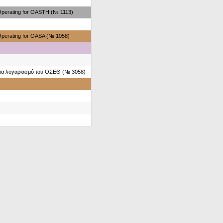
perating for OASTH (№ 1113)
perating for OASA (№ 1058)
ια λογαριασμό του ΟΣΕΘ (№ 3058)