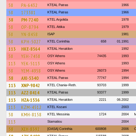
58
PA-6432
KTEAL Patras
1966
58
173381
KTEAL Patras
1966
58
PM-7240
KTEL Argolida
1978
58
OP-8794
KΤΕL Αttika
1979
58
YN-8458
ISAP
1981
58
KPH-5027
KTEL Corinthia
658
01.1991
113
HKE-8564
KTEAL Heraklion
1992
58
YEH-7458
OSY Athens
74435
1993
113
YEK-5113
OSY Athens
1993
58
YEM-4958
OSY Athens
26073
1994
58
AXI-5340
KTEAL Patras
77747
1994
113
XNP-9842
KTEL Chania–Reth.
93703
1999
113
AZZ-8414
KTEAL Patras
93377
1999
113
HZA-1536
KTEAL Heraklion
2221
06.2002
113
KZM-4512
ΚΤΕL Kozani
2003
58
KMH-8158
KTEL Messinia
1724
2004
Μ
113
Stamatiou
2004
58
XEH-8392
[OASA] Corinthia
600808
2006
O