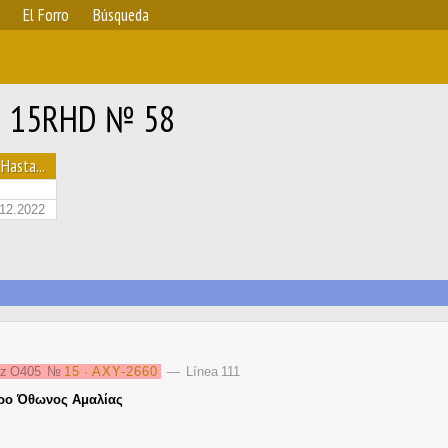
El Forro
Búsqueda
II 15RHD № 58
Hasta...
12.2022
nz O405
№
15 · AXY-2660
— Línea 111
ρο Όθωνος Αμαλίας