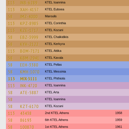
113
INB-6289
KTEL Ioannina
113
XAH-4157
ΚΤΕL Euboea
58
IMZ-4000
Maroulis
113
KPZ-8985
KTEL Corinthia
113
KZE-1717
ΚΤΕL Kozani
58
EBZ-3999
ΚΤΕL Chalkidikis
58
KYH-2122
KTEL Kerkyra
113
BOM-7171
KΤΕL Αttika
58
KBM-2941
KTEL Kavala
58
EEH-3380
KTEL Pellas
58
KMH-1070
KTEL Messinia
113
MIX-3111
ΚΤΕL Phthiotis
113
INK-4720
KTEL Ioannina
58
ATE-5887
KTEL Arta
58
KTEL Ioannina
58
KZT-6170
ΚΤΕL Kozani
113
43438
2nd KTEL Athens
1958
58
86193
6th KTEL Athens
1959
58
100870
1st KTEL Athens
1961