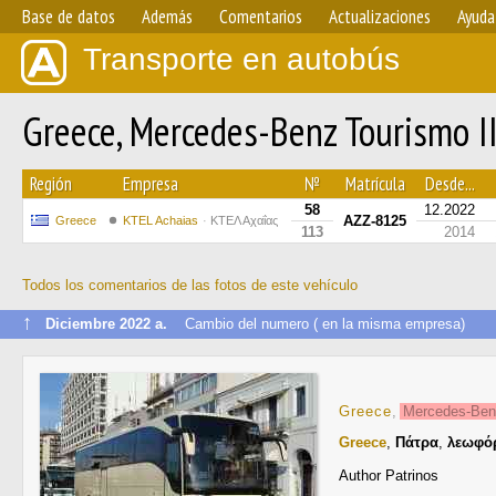
Base de datos
Además
Comentarios
Actualizaciones
Ayuda
Transporte en autobús
Greece, Mercedes-Benz Tourismo 
Región
Empresa
№
Matrícula
Desde...
58
12.2022
AZZ-8125
Greece
KTEL Achaias
ΚΤΕΛ Αχαΐας
113
2014
Todos los comentarios de las fotos de este vehículo
↑
Diciembre 2022 a.
Cambio del numero ( en la misma empresa)
Greece
,
Mercedes-Be
Greece
,
Πάτρα
,
λεωφό
Author Patrinos