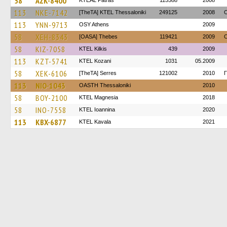
58
AZK-8400
KTEAL Patras
115588
2008
113
NKE-7142
[TheTA] KTEL Thessaloniki
249125
2008
O
113
YNN-9713
OSY Athens
2009
58
XEH-8343
[OASA] Thebes
119421
2009
O
58
KIZ-7058
KTEL Kilkis
439
2009
113
KZT-5741
ΚΤΕL Kozani
1031
05.2009
58
XEK-6106
[TheTA] Serres
121002
2010
Γ
113
NIO-1043
OASTH Thessaloniki
2010
58
BOY-2100
ΚΤΕL Magnesia
2018
58
INO-7558
KTEL Ioannina
2020
113
KBX-6877
KTEL Kavala
2021