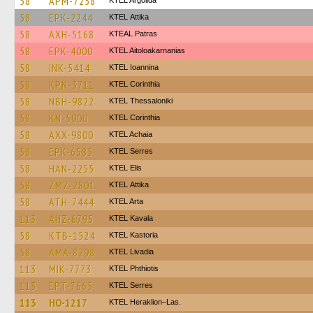
58
APM-7258
KTEL Argolida
58
EPK-2244
KΤΕL Αttika
58
AXH-5168
KTEAL Patras
58
EPK-4000
KTEL Aitoloakarnanias
58
INK-5414
KTEL Ioannina
58
KPN-3711
KTEL Corinthia
58
NBH-9822
KTEL Thessaloniki
58
KN-5000
KTEL Corinthia
58
AXX-9800
KTEL Achaia
58
EPK-6585
KTEL Serres
58
HAN-2255
KTEL Elis
58
ZMZ-2801
KΤΕL Αttika
58
ATH-7444
KTEL Arta
113
AHZ-6795
KTEL Kavala
58
KTB-1524
KTEL Kastoria
58
AMA-8298
KTEL Livadia
113
MIK-7773
ΚΤΕL Phthiotis
113
EPT-7665
KTEL Serres
113
HO-1217
KTEL Heraklion–Las.