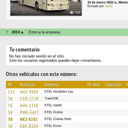
15 de marzo 2022 a., Marte
Enviado por
reshz
539
↑
2014 a.
Entró a la empresa
Tu comentario
No has iniciado sesión en el sitio.
Solo los usuarios registrados pueden dejar comentarios..
Otros vehículos con este número:
№
Matrícula
Empresa
№ obra
Fabricado
113
ANZ-9360
KTEL Heraklion–Las.
58
YZO-2720
TrainΟSE
58
AHK-1558
KTEL Xanthi
58
PMK-5417
KTEL Drama
58
HKZ-8282
KTEL Chania–Reth.
58
EBK-8320
KTEL Evrou