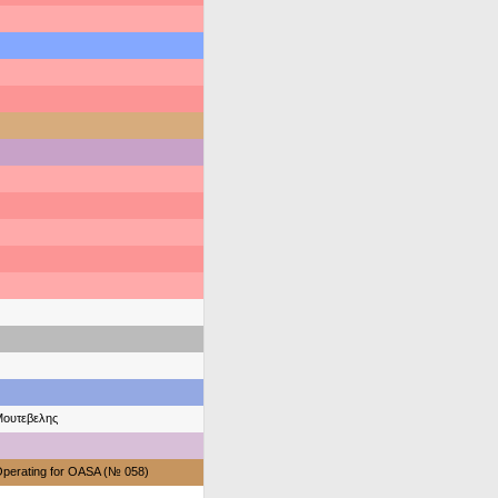
ουτεβελης
perating for OASA (№ 058)