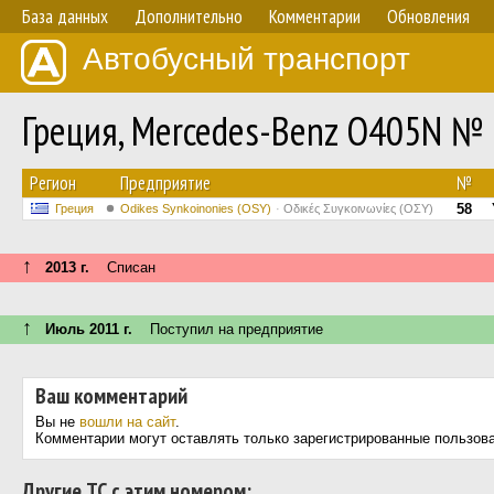
База данных
Дополнительно
Комментарии
Обновления
Автобусный транспорт
Греция, Mercedes-Benz O405N №
Регион
Предприятие
№
58
Греция
Odikes Synkoinonies (OSY)
Οδικές Συγκοινωνίες (ΟΣΥ)
↑
2013 г.
Списан
↑
Июль 2011 г.
Поступил на предприятие
Ваш комментарий
Вы не
вошли на сайт
.
Комментарии могут оставлять только зарегистрированные пользов
Другие ТС с этим номером: