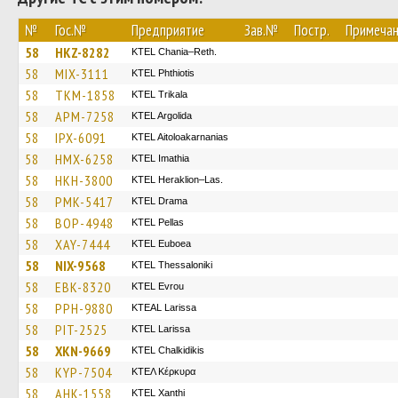
№
Гос.№
Предприятие
Зав.№
Постр.
Примеча
58
HKZ-8282
KTEL Chania–Reth.
58
MIX-3111
ΚΤΕL Phthiotis
58
TKM-1858
ΚΤΕL Τrikala
58
APM-7258
KTEL Argolida
58
IPX-6091
KTEL Aitoloakarnanias
58
HMX-6258
KTEL Imathia
58
HKH-3800
KTEL Heraklion–Las.
58
PMK-5417
KTEL Drama
58
BOP-4948
KTEL Pellas
58
XAY-7444
ΚΤΕL Euboea
58
NIX-9568
KTEL Thessaloniki
58
EBK-8320
KTEL Evrou
58
PPH-9880
KTEAL Larissa
58
PIT-2525
KTEL Larissa
58
XKN-9669
ΚΤΕL Chalkidikis
58
KYP-7504
ΚΤΕΛ Κέρκυρα
58
AHK-1558
KTEL Xanthi