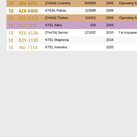
58
XEH-8392
[OASA] Corinthia
600808
2006
Operating 
58
AZK-8400
KTEAL Patras
115588
2008
58
XEH-8343
[OASA] Thebes
119421
2009
Operating 
58
KIZ-7058
KTEL Kilkis
439
2009
58
XEK-6106
[TheTA] Serres
121002
2010
Για λογαρι
58
BOY-2100
ΚΤΕL Magnesia
2018
58
INO-7558
KTEL Ioannina
2020