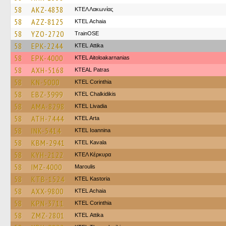
58
AKZ-4838
ΚΤΕΛ Λακωνίας
58
AZZ-8125
KTEL Achaia
58
YZO-2720
TrainΟSE
58
EPK-2244
KΤΕL Αttika
58
EPK-4000
KTEL Aitoloakarnanias
58
AXH-5168
KTEAL Patras
58
KN-5000
KTEL Corinthia
58
EBZ-3999
ΚΤΕL Chalkidikis
58
AMA-8298
KTEL Livadia
58
ATH-7444
KTEL Arta
58
INK-5414
KTEL Ioannina
58
KBM-2941
KTEL Kavala
58
KYH-2122
ΚΤΕΛ Κέρκυρα
58
IMZ-4000
Maroulis
58
KTB-1524
KTEL Kastoria
58
AXX-9800
KTEL Achaia
58
KPN-3711
KTEL Corinthia
58
ZMZ-2801
KΤΕL Αttika