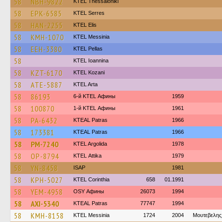
58
NBH-9822
KTEL Thessaloniki
58
EPK-6585
KTEL Serres
58
HAN-2255
KTEL Elis
58
KMH-1070
KTEL Messinia
58
EEH-3380
KTEL Pellas
58
KTEL Ioannina
58
KZT-6170
ΚΤΕL Kozani
58
ATE-5887
KTEL Arta
58
86193
6-й KTEL Афины
1959
58
100870
1-й KTEL Афины
1961
58
PA-6432
KTEAL Patras
1966
58
173381
KTEAL Patras
1966
58
PM-7240
KTEL Argolida
1978
58
OP-8794
KΤΕL Αttika
1979
58
YN-8458
ISAP
1981
58
KPH-5027
KTEL Corinthia
658
01.1991
58
YEM-4958
OSY Афины
26073
1994
58
AXI-5340
KTEAL Patras
77747
1994
58
KMH-8158
KTEL Messinia
1724
2004
Μουτεβελης