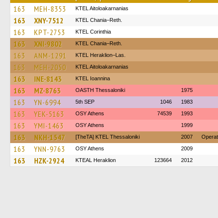
163
MEH-8353
KTEL Aitoloakarnanias
163
XNY-7512
KTEL Chania–Reth.
163
KPT-2753
KTEL Corinthia
163
XNI-9802
KTEL Chania–Reth.
163
ANM-1291
KTEL Heraklion–Las.
163
MEH-2050
KTEL Aitoloakarnanias
163
INE-8143
KTEL Ioannina
163
MZ-8763
OASTH Thessaloniki
1975
163
YN-6994
5th SEP
1046
1983
163
YEK-5163
OSY Athens
74539
1993
163
YMI-1463
OSY Athens
1999
163
NKH-1547
[TheTA] KTEL Thessaloniki
2007
Operat
163
YNN-9763
OSY Athens
2009
163
HZK-2924
KTEAL Heraklion
123664
2012