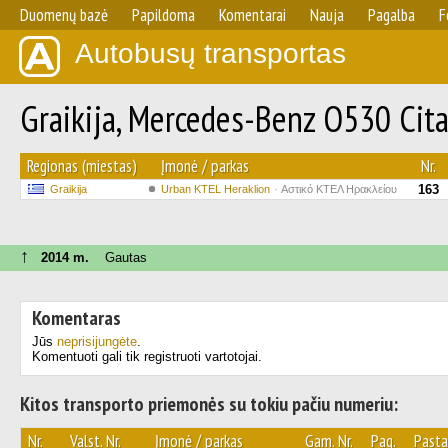
Duomenų bazė
Papildoma
Komentarai
Nauja
Pagalba
F
Autobusų transportas
Graikija, Mercedes-Benz O530 Cita
Regionas (miestas)
Įmonė / parkas
Nr.
163
Graikija
Urban KTEL Heraklion
Αστικό ΚΤΕΛ Ηρακλείου
↑
2014 m.
Gautas
Komentaras
Jūs
neprisijungėte
.
Komentuoti gali tik registruoti vartotojai.
Kitos transporto priemonės su tokiu pačiu numeriu:
Nr.
Valst. Nr.
Įmonė / parkas
Gam. Nr.
Pag.
Past