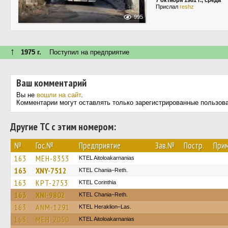
7 октября 1981 г., среда
Прислал
reshz
995
↑
1975 г.
Поступил на предприятие
Ваш комментарий
Вы не
вошли на сайт
.
Комментарии могут оставлять только зарегистрированные пользов
Другие ТС с этим номером:
№
Гос.№
Предприятие
Зав.№
Постр.
При
163
MEH-8353
KTEL Aitoloakarnanias
163
XNY-7512
KTEL Chania–Reth.
163
KPT-2753
KTEL Corinthia
163
XNI-9802
KTEL Chania–Reth.
163
ANM-1291
KTEL Heraklion–Las.
163
MEH-2050
KTEL Aitoloakarnanias