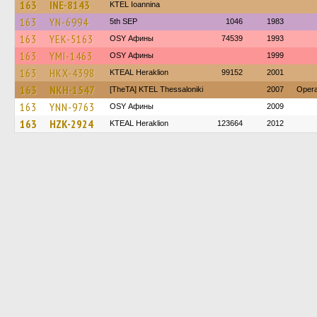
163
INE-8143
KTEL Ioannina
163
YN-6994
5th SEP
1046
1983
163
YEK-5163
OSY Афины
74539
1993
163
YMI-1463
OSY Афины
1999
163
HKX-4398
KTEAL Heraklion
99152
2001
163
NKH-1547
[TheTA] KTEL Thessaloniki
2007
Opera
163
YNN-9763
OSY Афины
2009
163
HZK-2924
KTEAL Heraklion
123664
2012