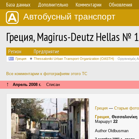
База данных
Дополнительно
Комментарии
Обновления
Автобусный транспорт
Греция, Magirus-Deutz Hellas № 
Регион
Предприятие
Греция
Thessaloniki Urban Transport Organization (OASTH)
Οργανισμός 
Все комментарии к фотографиям этого ТС
↑
Апрель 2008 г.
Списан
Греция
—
Старые фото
Греция
,
Θεσσαλονίκη
Маршрут
22
Author Oldbusman