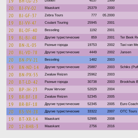
19
BH-LG-25
Doelen
4037
1999
20
BJ-FV-02
Maaskant
25379
2000
20
BJ-GF-37
Zebra Tours
777
05.2000
19
BJ-VV-47
Coulant Touring
25945
2001
20
BL-DF-40
Besseling
1192
2001
19
BL-BJ-48
Другие туристические
859
2001
Ter Beek R
20
BN-JL-05
Разные города
19753
2002
Taxi van M
20
BL-VD-78
Другие туристические
4449
2002
Jansen
20
BN-PV-21
Besseling
1482
2003
19
BN-ND-14
Другие туристические
25887
2003
Schiks (Puif
20
BN-PX-55
Zwaluw Reizen
25962
2003
20
BT-LD-42
Разные города
30738
2003
Brookhuis B
20
BP-JH-23
Pouw Vervoer
52029
2004
19
BR-BF-18
Zwaluw Reizen
52345
2005
19
BR-BF-18
Другие туристические
52345
2005
Euro Coach
20
BS-VH-28
Другие туристические
33322
2007
OTC Tours 
19
BT-XR-14
Maaskant
52995
2008
20
12-BHB-3
Maaskant
2756
2016