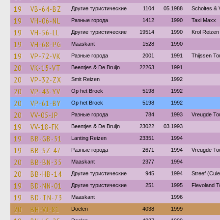
19
VB-64-BZ
Другие туристические
1104
05.1988
Scholtes & V
19
VH-06-NL
Разные города
1412
1990
Taxi Maxx
19
VH-56-LL
Другие туристические
19514
1990
Krol Reizen 
19
VH-68-PG
Maaskant
1528
1990
19
VP-72-VK
Разные города
2001
1991
Thijssen To
20
VK-15-VT
Beentjes & De Bruijn
22263
1991
20
VP-32-ZX
Smit Reizen
1992
20
VP-43-YV
Op het Broek
5198
1992
20
VP-61-BY
Op het Broek
5198
1992
20
VV-05-JP
Разные города
784
1993
Vreugde To
19
VV-18-FK
Beentjes & De Bruijn
23022
03.1993
19
BB-GB-51
Lanting Reizen
23351
1994
19
BB-SZ-47
Разные города
2671
1994
Vreugde To
20
BB-BN-35
Maaskant
2377
1994
20
BB-HB-14
Другие туристические
945
1994
Streef (Cul
19
BD-NN-01
Другие туристические
251
1995
Flevoland T
19
BD-TN-73
Maaskant
1996
20
BH-VJ-81
Doelen
4038
1999