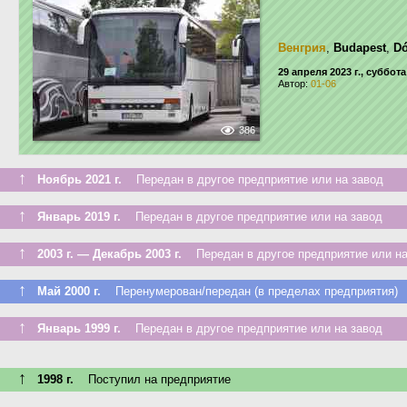
Венгрия
,
Budapest
,
Dó
29 апреля 2023 г., суббота
Автор:
01-06
386
↑
Ноябрь 2021 г.
Передан в другое предприятие или на завод
↑
Январь 2019 г.
Передан в другое предприятие или на завод
↑
2003 г. — Декабрь 2003 г.
Передан в другое предприятие или на
↑
Май 2000 г.
Перенумерован/передан (в пределах предприятия)
↑
Январь 1999 г.
Передан в другое предприятие или на завод
↑
1998 г.
Поступил на предприятие