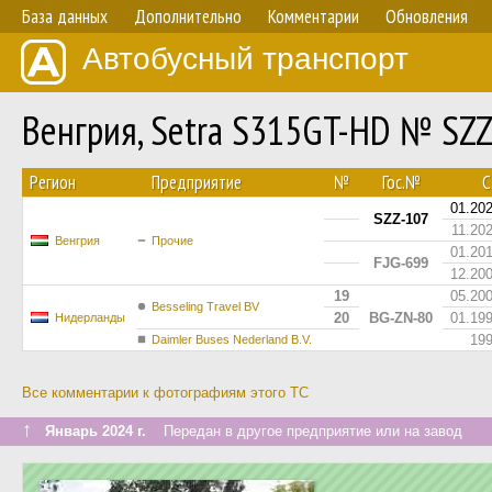
База данных
Дополнительно
Комментарии
Обновления
Автобусный транспорт
Венгрия, Setra S315GT-HD № SZ
Регион
Предприятие
№
Гос.№
С.
01.20
SZZ-107
11.20
Венгрия
Прочие
01.20
FJG-699
12.20
19
05.20
Besseling Travel BV
20
BG-ZN-80
01.19
Нидерланды
19
Daimler Buses Nederland B.V.
Все комментарии к фотографиям этого ТС
↑
Январь 2024 г.
Передан в другое предприятие или на завод