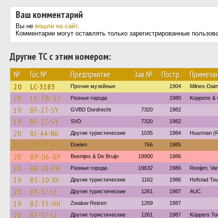
Ваш комментарий
Вы не
вошли на сайт
.
Комментарии могут оставлять только зарегистрированные пользов
Другие ТС с этим номером:
№
Гос.№
Предприятие
Зав.№
Постр.
Примеча
20
LC-3185
Прочие музейные
1904
Milnes-Dai
20
11-TB-52
Разные города
1980
Koppens & 
19
BF-27-SY
GVBD Dordrecht
7320
1982
19
BF-27-SY
SVD
7320
1982
20
BJ-44-NK
Другие туристические
1035
1984
Huurman (R
20
BP-33-PT
Doelen
766
1985
20
BP-06-XP
Beentjes & De Bruijn
19900
1986
20
BR-20-PH
Разные города
19632
1986
Rooijen, Va
19
BS-20-XF
Другие туристические
1162
1986
Hofstad Tou
20
BY-57-LJ
Другие туристические
1261
1987
AUC
19
BZ-35-HH
Zwaluw Reizen
1269
1987
20
BY-57-LJ
Другие туристические
1261
1987
Küppers To