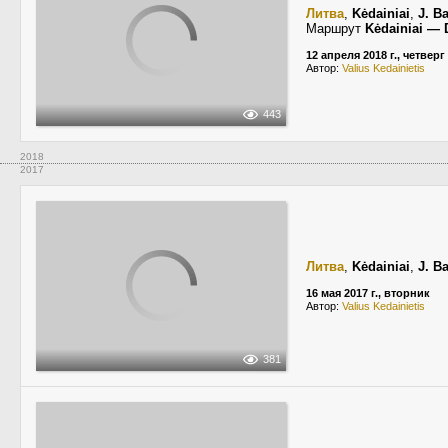
Литва
,
Kėdainiai
,
J. B
Маршрут
Kėdainiai — 
12 апреля 2018 г., четверг
Автор:
Valius Kedainietis
443
2018
2017
Литва
,
Kėdainiai
,
J. B
16 мая 2017 г., вторник
Автор:
Valius Kedainietis
381