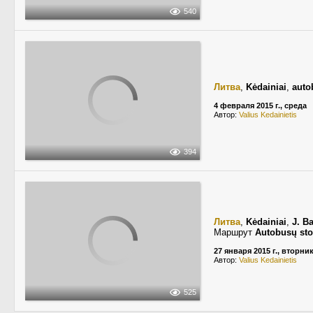
540
Литва
,
Kėdainiai
,
auto
4 февраля 2015 г., среда
Автор:
Valius Kedainietis
394
Литва
,
Kėdainiai
,
J. B
Маршрут
Autobusų sto
27 января 2015 г., вторни
Автор:
Valius Kedainietis
525