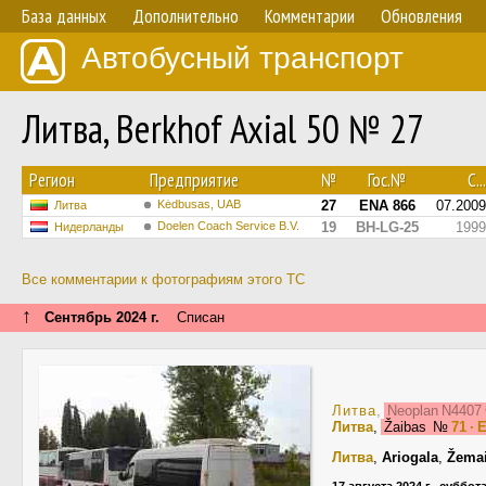
База данных
Дополнительно
Комментарии
Обновления
Автобусный транспорт
Литва, Berkhof Axial 50 № 27
Регион
Предприятие
№
Гос.№
С...
Kėdbusas, UAB
27
ENA 866
07.2009
Литва
Doelen Coach Service B.V.
19
BH-LG-25
1999
Нидерланды
Все комментарии к фотографиям этого ТС
↑
Сентябрь 2024 г.
Списан
Литва
,
Neoplan N4407 
Литва
,
Žaibas
№
71 · 
Литва
,
Ariogala
,
Žemai