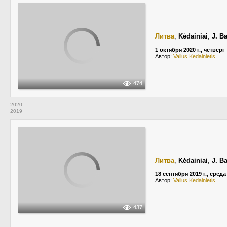
Литва
,
Kėdainiai
,
J. B
1 октября 2020 г., четверг
Автор:
Valius Kedainietis
474
2020
2019
Литва
,
Kėdainiai
,
J. B
18 сентября 2019 г., среда
Автор:
Valius Kedainietis
437