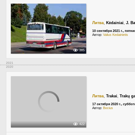
Литва
,
Kėdainiai
,
J. B
10 сентября 2021 г., пятн
Автор:
Valius Kedainietis
385
2021
2020
Литва
,
Trakai
,
Trakų g
17 октября 2020 г., суббот
Автор:
Bocius
422