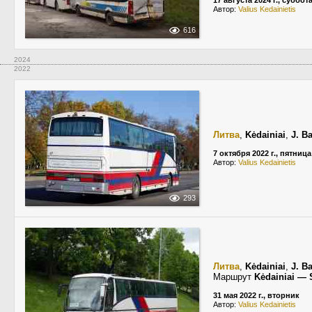
17 августа 2024 г., суббот
Автор:
Valius Kedainietis
616
2024
2022
Литва
,
Kėdainiai
,
J. B
7 октября 2022 г., пятница
Автор:
Valius Kedainietis
293
Литва
,
Kėdainiai
,
J. B
Маршрут
Kėdainiai — S
31 мая 2022 г., вторник
Автор:
Valius Kedainietis