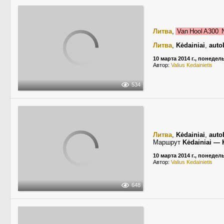
Литва
,
Van Hool A300
Литва
,
Kėdainiai
,
auto
10 марта 2014 г., понедел
Автор:
Valius Kedainietis
534
Литва
,
Kėdainiai
,
auto
Маршрут
Kėdainiai — 
10 марта 2014 г., понедел
Автор:
Valius Kedainietis
648