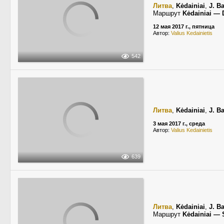
Литва
,
Kėdainiai
,
J. B
Маршрут
Kėdainiai — 
12 мая 2017 г., пятница
Автор:
Valius Kedainietis
542
Литва
,
Kėdainiai
,
J. B
3 мая 2017 г., среда
Автор:
Valius Kedainietis
639
Литва
,
Kėdainiai
,
J. B
Маршрут
Kėdainiai — S