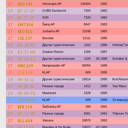
27
KVU 345
Ukmergės AP
146304
1982
19
BF-27-SY
GVBD Dordrecht
7320
1982
19
BF-27-SY
SVD
7320
1982
27
GMT 836
Šakių AP
8047
1983
27
AEO 810
Jurbarko AP
11938
1983
27
COL 257
Busotas
12111
1986
19
BS-20-XF
Другие туристические
1162
1986
Hofstad To
19
BZ-35-HH
Zwaluw Reizen
1269
1987
19
VB-64-BZ
Другие туристические
1104
05.1988
Scholtes & 
27
HMC 659
Marijampolės AP
58050
1989
27
ZLN 164
KLAP
609
1990
19
VH-56-LL
Другие туристические
19514
1990
Krol Reizen
19
VH-06-NL
Разные города
1412
1990
Taxi Maxx
19
VH-68-PG
Maaskant
1528
1990
27
7620 ЛИО
KLAP
609
1990
10 маршру
27
BFR 154
Šalčininkų AP
289
1991
19
VP-72-VK
Разные города
2001
1991
Thijssen T
27
KLL 634
Vlasava
18870
1992
19
VV-18-FK
Beentjes & De Bruijn
23022
03.1993