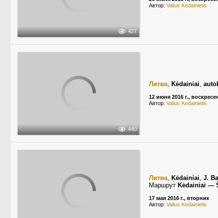
Автор:
Valius Kedainietis
427
Литва
,
Kėdainiai
,
auto
12 июня 2016 г., воскресе
Автор:
Valius Kedainietis
440
Литва
,
Kėdainiai
,
J. B
Маршрут
Kėdainiai — 
17 мая 2016 г., вторник
Автор:
Valius Kedainietis