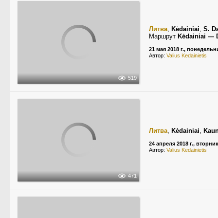
Литва
,
Kėdainiai
,
S. D
Маршрут
Kėdainiai — 
21 мая 2018 г., понедельн
Автор:
Valius Kedainietis
519
Литва
,
Kėdainiai
,
Kaun
24 апреля 2018 г., вторни
Автор:
Valius Kedainietis
471