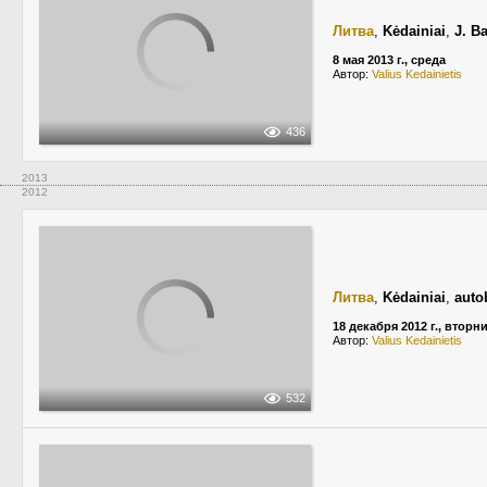
Литва
,
Kėdainiai
,
J. B
8 мая 2013 г., среда
Автор:
Valius Kedainietis
436
2013
2012
Литва
,
Kėdainiai
,
auto
18 декабря 2012 г., вторн
Автор:
Valius Kedainietis
532