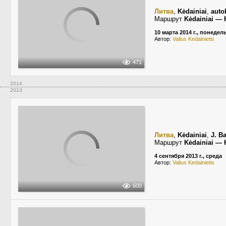
Литва
,
Kėdainiai
,
auto
Маршрут
Kėdainiai — 
10 марта 2014 г., понедел
Автор:
Valius Kedainietis
471
2014
2013
Литва
,
Kėdainiai
,
J. B
Маршрут
Kėdainiai — 
4 сентября 2013 г., среда
Автор:
Valius Kedainietis
600