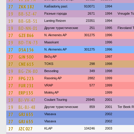
27
ZKK 182
Kaišiadorių pasl.
910071
1994
19
BB-SZ-47
Разные города
2671
1994
Vreugde T
19
BB-GB-51
Lanting Reizen
23351
1994
19
BD-NN-01
Другие туристические
251
1995
Flevoland T
27
GZE 866
N. Akmenės AP
301275
1996
19
BD-TN-73
Maaskant
1996
27
DSA 156
N. Akmenės AP
301275
1996
27
GJN 500
Biržų AP
1997
27
CNE 615
TOKS
298
1998
19
BG-ZN-80
Besseling
349
1998
27
FPG 223
Raseinių AP
2882
1999
27
FUR 231
VRAP
577
1999
27
ERP 135
Molėtų AP
1999
19
BJ-VV-47
Coulant Touring
25945
2001
19
BL-BJ-48
Другие туристические
859
2001
Ter Beek R
27
GRJ 655
Vlasava
2002
27
GRJ 655
Vlasava
2002
27
JZC 027
KLAP
104246
2003