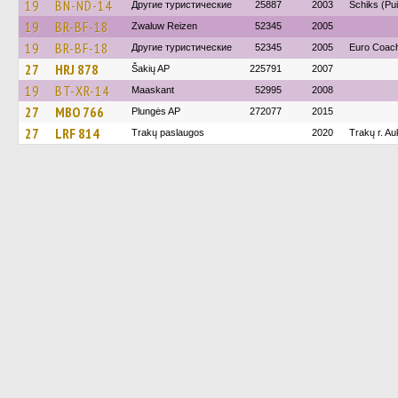
19
BN-ND-14
Другие туристические
25887
2003
Schiks (Pui
19
BR-BF-18
Zwaluw Reizen
52345
2005
19
BR-BF-18
Другие туристические
52345
2005
Euro Coach
27
HRJ 878
Šakių AP
225791
2007
19
BT-XR-14
Maaskant
52995
2008
27
MBO 766
Plungės AP
272077
2015
27
LRF 814
Trakų paslaugos
2020
Trakų r. A