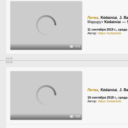
Литва
,
Kėdainiai
,
J. B
Маршрут
Kėdainiai — S
11 сентября 2019 г., среда
Автор:
Valius Kedainietis
471
2019
2018
Литва
,
Kėdainiai
,
J. B
19 сентября 2018 г., среда
Автор:
Valius Kedainietis
586