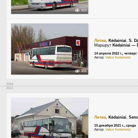
423
Литва
,
Kėdainiai
,
S. D
Маршрут
Kėdainiai — 
14 апреля 2022 г., четверг
Автор:
Valius Kedainietis
458
2022
2021
Литва
,
Kėdainiai
,
Seno
15 декабря 2021 г., среда
Автор:
Valius Kedainietis