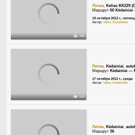
Литва
,
Kelias KK229 (C
Маршрут
60 Kėdainiai
19 октября 2012 г., пятниц
Автор:
Valius Kedainietis
495
Литва
,
Kėdainiai
,
auto
Маршрут
Kėdainiai — 
17 октября 2012 г., среда
Автор:
Valius Kedainietis
543
Литва
,
Kėdainiai
,
auto
Маршрут
56