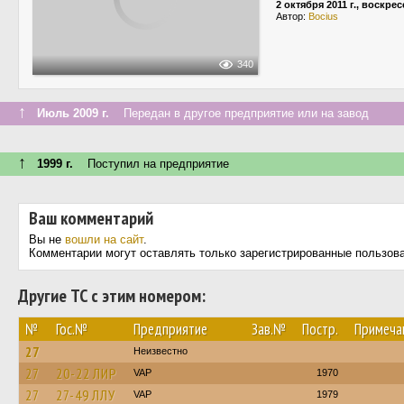
2 октября 2011 г., воскре
Автор:
Bocius
340
↑
Июль 2009 г.
Передан в другое предприятие или на завод
↑
1999 г.
Поступил на предприятие
Ваш комментарий
Вы не
вошли на сайт
.
Комментарии могут оставлять только зарегистрированные пользов
Другие ТС с этим номером:
№
Гос.№
Предприятие
Зав.№
Постр.
Примеча
27
Неизвестно
27
20-22 ЛИР
VAP
1970
27
27-49 ЛЛУ
VAP
1979