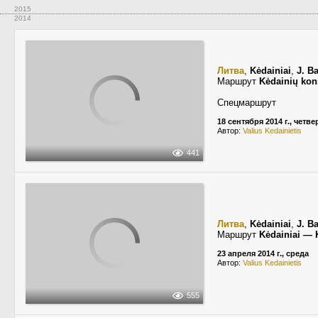
2015
2014
Литва
,
Kėdainiai
,
J. B
Маршрут
Kėdainių kon
Спецмаршрут
18 сентября 2014 г., четве
Автор:
Valius Kedainietis
441
Литва
,
Kėdainiai
,
J. B
Маршрут
Kėdainiai — 
23 апреля 2014 г., среда
Автор:
Valius Kedainietis
555