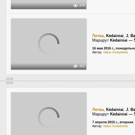
479
Литва
,
Kėdainiai
,
J. B
Маршрут
Kėdainiai — 
16 мая 2016 г., понедельн
Автор:
Valius Kedainietis
492
2016
2015
Литва
,
Kėdainiai
,
J. B
Маршрут
Kėdainiai — 
7 апреля 2015 г., вторник
Автор:
Valius Kedainietis