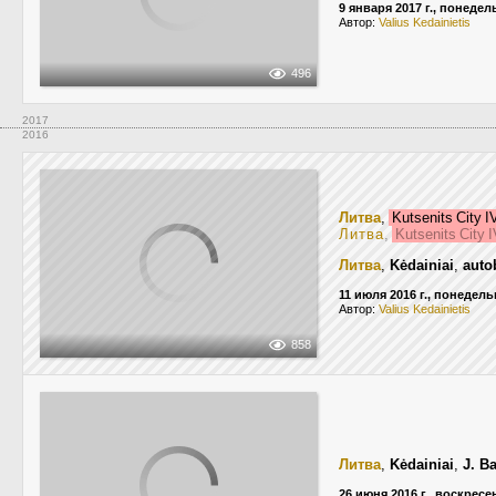
9 января 2017 г., понеде
Автор:
Valius Kedainietis
496
2017
2016
Литва
,
Kutsenits City 
Литва
,
Kutsenits City 
Литва
,
Kėdainiai
,
auto
11 июля 2016 г., понедел
Автор:
Valius Kedainietis
858
Литва
,
Kėdainiai
,
J. B
26 июня 2016 г., воскресе