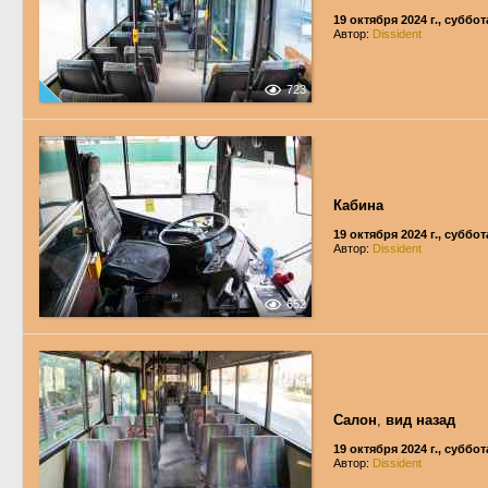
19 октября 2024 г., суббот
Автор:
Dissident
723
Кабина
19 октября 2024 г., суббот
Автор:
Dissident
652
Салон
,
вид назад
19 октября 2024 г., суббот
Автор:
Dissident