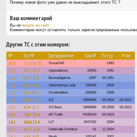
Почему новое фото уже давно не выкладывают этого ТС ?
Ваш комментарий
Вы не
вошли на сайт
.
Комментарии могут оставлять только зарегистрированные пользов
Другие ТС с этим номером:
№
Гос.№
Предприятие
Зав.№
Постр.
Утил.
438
З 5242 ПС
ПсковПАТ
1983
162
BYZ 905
Uppsalabuss
18083
1991
162
BSP 238
Bussapågarna
2087
05.1991
162
RKA 691
Vänersborgs Linje
150549
2000
162
RLD 301
Orusttrafiken
150563
2000
162
RJM 223
GS
S990806
05.2000
06.2012
162
RJM 223
GS Buss
S990806
05.2000
06.2012
162
TRZ 334
KR Trafik
P030019
04.2003
162
UHA 334
LLT
1847432
2004
162
WPF 426
Uddevalla Omnibus
41
12.2004
162
ARY 493
Bivab
105141
2007