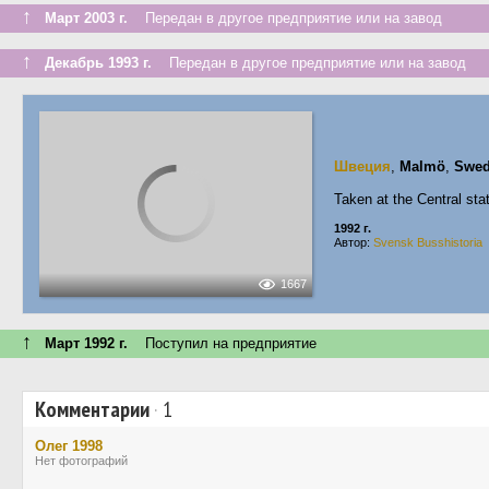
↑
Март 2003 г.
Передан в другое предприятие или на завод
↑
Декабрь 1993 г.
Передан в другое предприятие или на завод
Швеция
,
Malmö
,
Swe
Taken at the Central stat
1992 г.
Автор:
Svensk Busshistoria
1667
↑
Март 1992 г.
Поступил на предприятие
Комментарии
·
1
Олег 1998
Нет фотографий