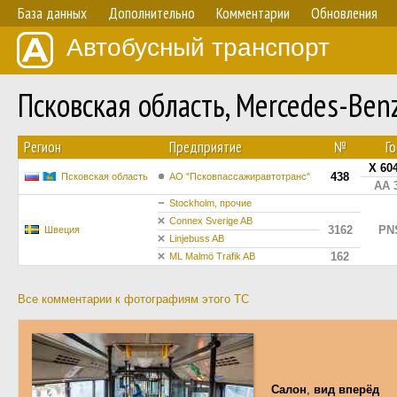
База данных
Дополнительно
Комментарии
Обновления
Автобусный транспорт
Псковская область, Mercedes-Be
Регион
Предприятие
№
Г
Х 60
438
Псковская область
АО "Псковпассажиравтотранс"
АА 
Stockholm, прочие
Connex Sverige AB
3162
PN
Швеция
Linjebuss AB
162
ML Malmö Trafik AB
Все комментарии к фотографиям этого ТС
Салон
,
вид вперёд