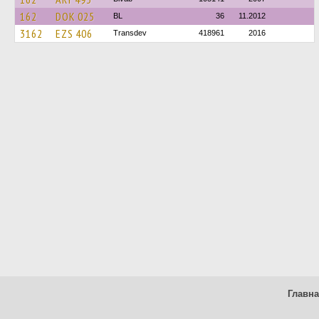
162
DOK 025
BL
36
11.2012
3162
EZS 406
Transdev
418961
2016
Главн