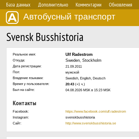
База данных
Дополнительно
Комментарии
Обновления
Автобусный транспорт
Svensk Busshistoria
Ulf Radestrom
Реальное имя:
Sweden, Stockholm
Откуда:
Дата регистрации:
21.09.2011
Пол:
мужской
Владение языками:
Swedish, English, Deutsch
Время у пользователя:
20:43
(+1 ч.)
Был на сайте:
04.08.2026 MSK в 15:23 MSK
Контакты
Facebook:
https://www.facebook.com/ulf.radestrom
Instagram:
svenskbusshistoria
Сайт:
http://www.svenskbusshistoria.se