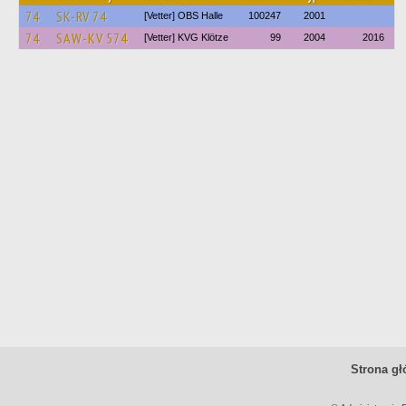
74
SK-RV 74
[Vetter] OBS Halle
100247
2001
74
SAW-KV 574
[Vetter] KVG Klötze
99
2004
2016
Strona g