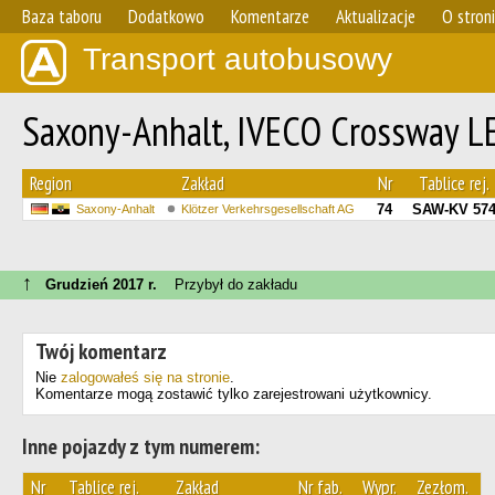
Baza taboru
Dodatkowo
Komentarze
Aktualizacje
O stron
Transport autobusowy
Saxony-Anhalt, IVECO Crossway L
Region
Zakład
Nr
Tablice rej.
74
SAW-KV 57
Saxony-Anhalt
Klötzer Verkehrsgesellschaft AG
↑
Grudzień 2017 r.
Przybył do zakładu
Twój komentarz
Nie
zalogowałeś się na stronie
.
Komentarze mogą zostawić tylko zarejestrowani użytkownicy.
Inne pojazdy z tym numerem:
Nr
Tablice rej.
Zakład
Nr fab.
Wypr.
Zezłom.