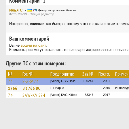
Комментарии
·
1
Илья С.
·
Днепропетровская область
Фото: 29299 · Общий редактор
Интересно, списали так быстро, потому что не стали с этим хламо
Ваш комментарий
Вы не
вошли на сайт
.
Комментарии могут оставлять только зарегистрированные пользов
Другие ТС с этим номером:
№
Гос.№
Предприятие
Зав.№
Постр.
Примеч
74
SK-RV 74
[Vetter] OBS Halle
100247
2001
1766
В 1766 ВС
Г.Т.Варна
2015
Инвалиде
74
SAW-KV 574
[Vetter] KVG Klötze
33347
2017