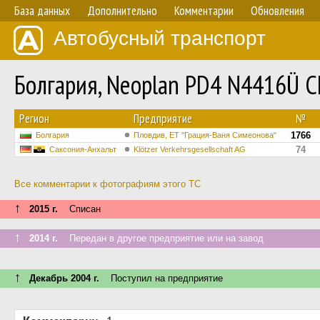
База данных
Дополнительно
Комментарии
Обновления
Автобусный транспорт
Болгария, Neoplan PD4 N4416Ü C
Регион
Предприятие
№
1766
Болгария
Пловдив, ET "Грация-Ваня Симеонова"
74
Саксония-Анхальт
Klötzer Verkehrsgesellschaft AG
Все комментарии к фотографиям этого ТС
↑
2015 г.
Списан
↑
2014 г.
Передан в другое предприятие или на завод
↑
Декабрь 2004 г.
Поступил на предприятие