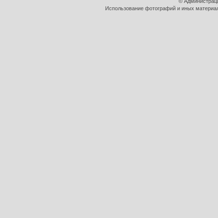
© Администрац
Использование фотографий и иных материало