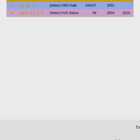
74
SK-RV 74
[Vetter] OBS Halle
100247
2001
74
SAW-KV 574
[Vetter] KVG Klötze
99
2004
2016
Г