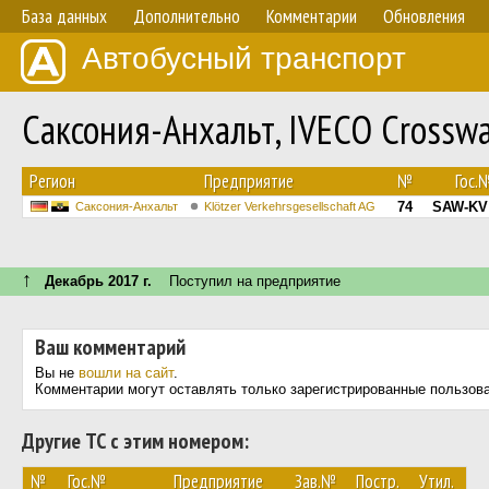
База данных
Дополнительно
Комментарии
Обновления
Автобусный транспорт
Саксония-Анхальт, IVECO Crossw
Регион
Предприятие
№
Гос.
74
SAW-KV
Саксония-Анхальт
Klötzer Verkehrsgesellschaft AG
↑
Декабрь 2017 г.
Поступил на предприятие
Ваш комментарий
Вы не
вошли на сайт
.
Комментарии могут оставлять только зарегистрированные пользов
Другие ТС с этим номером:
№
Гос.№
Предприятие
Зав.№
Постр.
Утил.