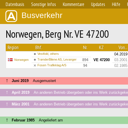
Datenbasis
Sonstige Infos
Kommentare
Updates
Hilfe
Busverkehr
Norwegen, Berg Nr. VE 47200
Region
Bhf.
Nr.
KZ
Von...
Vestfold, others
04.2019
TrønderBilene AS, Levanger
894
VE 47200
03.2001
Norwegen
Fosen Trafikklag A/S
94
02.1985
↑
Juni 2019
Ausgemustert
↑
April 2019
An anderen Betrieb übergeben oder ins Werk zurückgeke
↑
März 2001
An anderen Betrieb übergeben oder ins Werk zurückgeke
↑
Februar 1985
Angeliefert am