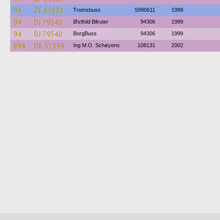
94
ZE 67632
Tromsbuss
S990611
1999
94
DJ 79540
Østfold Bilruter
94306
1999
94
DJ 79540
BorgBuss
94306
1999
894
DK 51539
Ing M.O. Schøyens
108131
2002