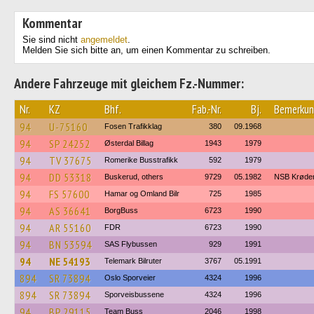
Kommentar
Sie sind nicht
angemeldet
.
Melden Sie sich bitte an, um einen Kommentar zu schreiben.
Andere Fahrzeuge mit gleichem Fz.-Nummer:
Nr.
KZ
Bhf.
Fab.-Nr.
Bj.
Bemerkun
94
U-75160
Fosen Trafikklag
380
09.1968
94
SP 24252
Østerdal Billag
1943
1979
94
TV 37675
Romerike Busstrafikk
592
1979
94
DD 53318
Buskerud, others
9729
05.1982
NSB Krøder
94
FS 57600
Hamar og Omland Bilr
725
1985
94
AS 36641
BorgBuss
6723
1990
94
AR 55160
FDR
6723
1990
94
BN 53594
SAS Flybussen
929
1991
94
NE 54193
Telemark Bilruter
3767
05.1991
894
SR 73894
Oslo Sporveier
4324
1996
894
SR 73894
Sporveisbussene
4324
1996
94
BP 29115
Team Buss
2046
1998