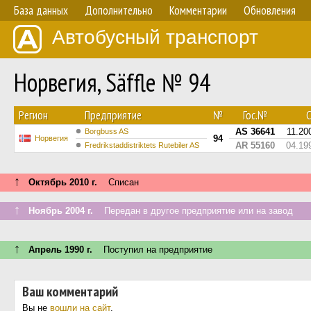
База данных
Дополнительно
Комментарии
Обновления
Автобусный транспорт
Норвегия, Säffle № 94
Регион
Предприятие
№
Гос.№
С
AS 36641
11.20
Borgbuss AS
94
Норвегия
AR 55160
04.19
Fredrikstaddistriktets Rutebiler AS
↑
Октябрь 2010 г.
Списан
↑
Ноябрь 2004 г.
Передан в другое предприятие или на завод
↑
Апрель 1990 г.
Поступил на предприятие
Ваш комментарий
Вы не
вошли на сайт
.