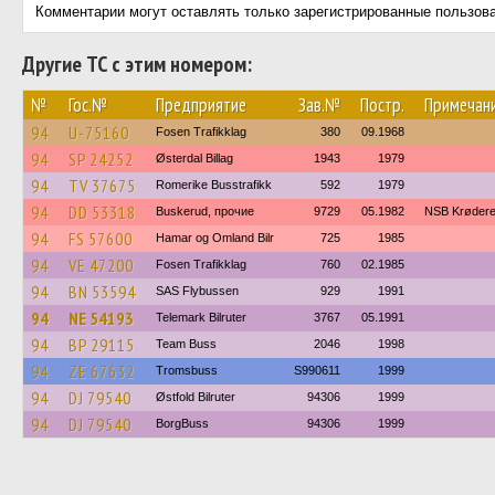
Комментарии могут оставлять только зарегистрированные пользов
Другие ТС с этим номером:
№
Гос.№
Предприятие
Зав.№
Постр.
Примечан
94
U-75160
Fosen Trafikklag
380
09.1968
94
SP 24252
Østerdal Billag
1943
1979
94
TV 37675
Romerike Busstrafikk
592
1979
94
DD 53318
Buskerud, прочие
9729
05.1982
NSB Krødere
94
FS 57600
Hamar og Omland Bilr
725
1985
94
VE 47200
Fosen Trafikklag
760
02.1985
94
BN 53594
SAS Flybussen
929
1991
94
NE 54193
Telemark Bilruter
3767
05.1991
94
BP 29115
Team Buss
2046
1998
94
ZE 67632
Tromsbuss
S990611
1999
94
DJ 79540
Østfold Bilruter
94306
1999
94
DJ 79540
BorgBuss
94306
1999