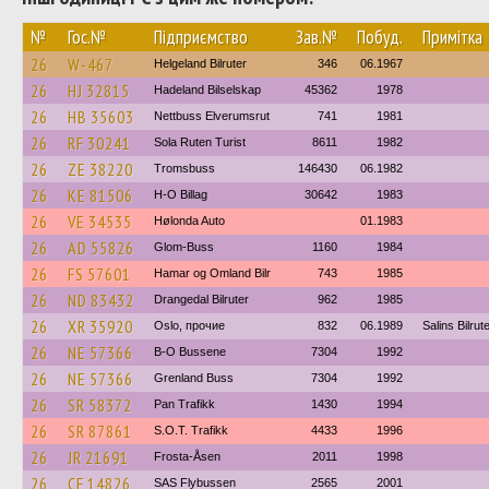
№
Гос.№
Підприємство
Зав.№
Побуд.
Примітка
26
W-467
Helgeland Bilruter
346
06.1967
26
HJ 32815
Hadeland Bilselskap
45362
1978
26
HB 35603
Nettbuss Elverumsrut
741
1981
26
RF 30241
Sola Ruten Turist
8611
1982
26
ZE 38220
Tromsbuss
146430
06.1982
26
KE 81506
H-O Billag
30642
1983
26
VE 34535
Hølonda Auto
01.1983
26
AD 55826
Glom-Buss
1160
1984
26
FS 57601
Hamar og Omland Bilr
743
1985
26
ND 83432
Drangedal Bilruter
962
1985
26
XR 35920
Oslo, прочие
832
06.1989
Salins Bilrut
26
NE 57366
B-O Bussene
7304
1992
26
NE 57366
Grenland Buss
7304
1992
26
SR 58372
Pan Trafikk
1430
1994
26
SR 87861
S.O.T. Trafikk
4433
1996
26
JR 21691
Frosta-Åsen
2011
1998
26
CF 14826
SAS Flybussen
2565
2001