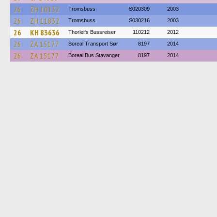
26
ZH 10132
Tromsbuss
S020309
2003
26
ZH 11832
Tromsbuss
S030216
2003
26
KH 83636
Thorleifs Bussreiser
110212
2012
26
ZA 15177
Boreal Transport Sør
8197
2014
26
ZA 15177
Boreal Bus Stavanger
8197
2014