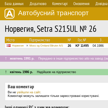
База данных
Додатково
Коментарі
Оновлення
Довідка
Автобусний транспорт
Норвегия, Setra S215UL № 26
Мiсто
Підприємство
№
Гос.№
З...
26
KF 11495
04.1986
Норвегия
Moss og Omland Bilruter A/S
↑
жовтень 1991 р.
Передано в інше підприємство або на завод (зм
↑
квітень 1986 р.
Надійшов на підприємство
Ваш коментар
Ви не
увійшли на сайт
.
Коментарі можуть залишати тільки зареєстровані користувачі.
Інші одиниці РС з цим же номером: