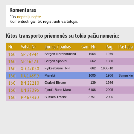
Komentaras
Jūs
neprisijungėte
.
Komentuoti gali tik registruoti vartotojai.
Kitos transporto priemonės su tokiu pačiu numeriu:
Nr.
Valst. Nr.
Įmonė / parkas
Gam. Nr.
Pag.
Pastaba
160
SP 24944
Bergen-Nordhordland
1964
1979
160
SP 36423
Bergen Sporvei
662
1980
160
XD 47040
Fylkesbilene i N-T
662
1980-10
160
UA 14399
Mørebil
1005
1986
Symaskin 
160
BN 22210
Østfold Bilruter
139
1986
160
UN 27296
Fjord1 Buss Møre
6106
2005
160
PP 67430
Bussen Trafikk
3751
2006