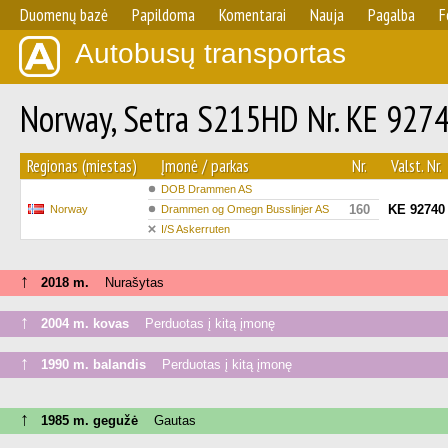
Duomenų bazė
Papildoma
Komentarai
Nauja
Pagalba
F
Autobusų transportas
Norway, Setra S215HD Nr. KE 927
Regionas (miestas)
Įmonė / parkas
Nr.
Valst. Nr.
DOB Drammen AS
160
KE 92740
Norway
Drammen og Omegn Busslinjer AS
I/S Askerruten
↑
2018 m.
Nurašytas
↑
2004 m. kovas
Perduotas į kitą įmonę
↑
1990 m. balandis
Perduotas į kitą įmonę
↑
1985 m. gegužė
Gautas