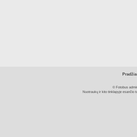
Pradžia
© Fotobus admini
Nuotraukų ir kito tinklapyje esančio t