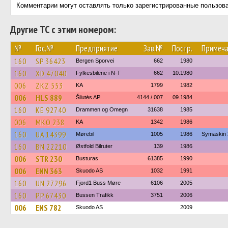
Комментарии могут оставлять только зарегистрированные пользов
Другие ТС с этим номером:
№
Гос.№
Предприятие
Зав.№
Постр.
Примеча
160
SP 36423
Bergen Sporvei
662
1980
160
XD 47040
Fylkesbilene i N-T
662
10.1980
006
ZKZ 553
KA
1799
1982
006
HLS 889
Šilutės AP
4144 / 007
09.1984
160
KE 92740
Drammen og Omegn
31638
1985
006
MKO 238
KA
1342
1986
160
UA 14399
Mørebil
1005
1986
Symaskin 
160
BN 22210
Østfold Bilruter
139
1986
006
STR 230
Busturas
61385
1990
006
ENN 363
Skuodo AS
1032
1991
160
UN 27296
Fjord1 Buss Møre
6106
2005
160
PP 67430
Bussen Trafikk
3751
2006
006
ENS 782
Skuodo AS
2009