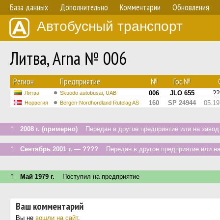
База данных
Дополнительно
Комментарии
Обновления
Автобусный транспорт
Литва, Arna № 006
Регион
Предприятие
№
Гос.№
006
JLO 655
??
Литва
Skuodo autobusai, UAB
160
SP 24944
05.19
Норвегия
Bergen-Nordhordland Rutelag AS
↑
2008 г. (примерно)
Передан в другое предприятие или на завод
↑
Сентябрь 2001 г. — ????
Передан в другое предприятие или на
↑
Май 1979 г.
Поступил на предприятие
Ваш комментарий
Вы не
вошли на сайт
.