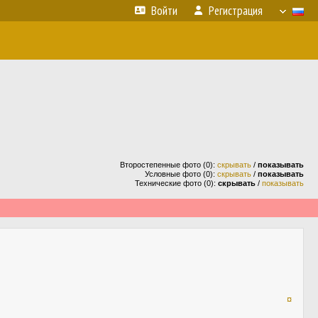
Войти
Регистрация
Второстепенные фото (0):
скрывать
/
показывать
Условные фото (0):
скрывать
/
показывать
Технические фото (0):
скрывать
/
показывать
¤