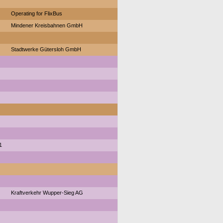
Operating for FlixBus
Mindener Kreisbahnen GmbH
Stadtwerke Gütersloh GmbH
1
Kraftverkehr Wupper-Sieg AG