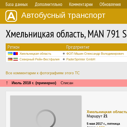
База данных
Дополнительно
Комментарии
Обновления
Автобусный транспорт
Хмельницкая область, MAN 791 
Регион
Предприятие
Хмельницкая область
ФОП Мішин Олександр Володимирович
Северный Рейн-Вестфалия
PaderSprinter GmbH
Все комментарии к фотографиям этого ТС
↑
Июль 2018 г. (примерно)
Списан
Хмельницкая област
Маршрут
21
5 мая 2017 г., пятница