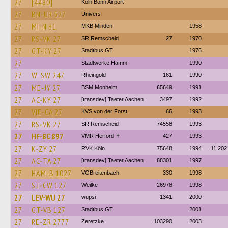
27
[4480]
Köln Bonn Airport
27
BN-UR 527
Univers
27
MI-N 81
MKB Minden
1958
27
RS-VK 27
SR Remscheid
27
1970
27
GT-KY 27
Stadtbus GT
1976
27
Stadtwerke Hamm
1990
27
W-SW 247
Rheingold
161
1990
27
ME-JY 27
BSM Monheim
65649
1991
27
AC-KY 27
[transdev] Taeter Aachen
3497
1992
27
VIE-CA 27
KVS von der Forst
66
1993
27
RS-VK 27
SR Remscheid
74558
1993
27
HF-BC 897
VMR Herford ✝
427
1993
27
K-ZY 27
RVK Köln
75648
1994
11.202
27
AC-TA 27
[transdev] Taeter Aachen
88301
1997
27
HAM-B 1027
VGBreitenbach
330
1998
27
ST-CW 127
Weilke
26978
1998
27
LEV-WU 27
wupsi
1341
2000
27
GT-VB 127
Stadtbus GT
2001
27
RE-ZR 2777
Zeretzke
103290
2003