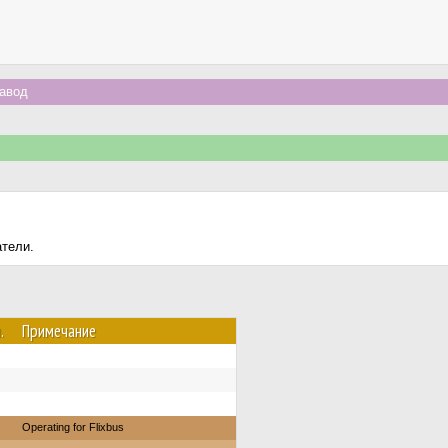
авод
атели.
.
Примечание
Operating for Flixbus