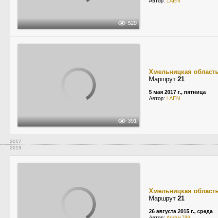
Автор:
LAEN
529
Хмельницкая област
Маршрут
21
5 мая 2017 г., пятница
Автор:
LAEN
391
2017
2015
Хмельницкая област
Маршрут
21
26 августа 2015 г., среда
Автор:
Andriy789