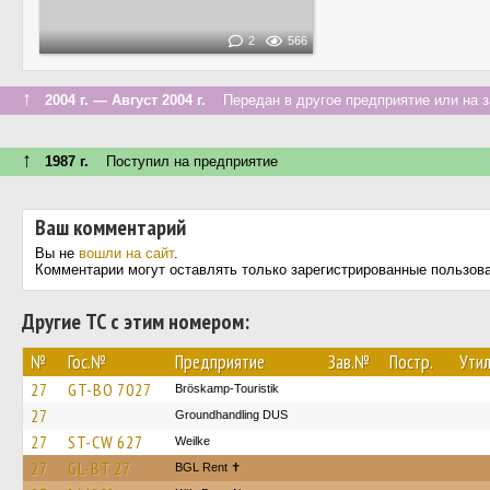
2
566
↑
2004 г. — Август 2004 г.
Передан в другое предприятие или на з
↑
1987 г.
Поступил на предприятие
Ваш комментарий
Вы не
вошли на сайт
.
Комментарии могут оставлять только зарегистрированные пользов
Другие ТС с этим номером:
№
Гос.№
Предприятие
Зав.№
Постр.
Утил
27
GT-BO 7027
Bröskamp-Touristik
27
Groundhandling DUS
27
ST-CW 627
Weilke
27
GL-BT 27
BGL Rent ✝︎