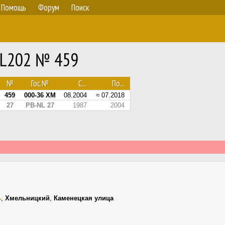
Помощь
Форум
Поиск
SL202 № 459
№
Гос.№
С...
По...
459
000-36 ХМ
08.2004
≈ 07.2018
27
PB-NL 27
1987
2004
ь
,
Хмельницкий
,
Каменецкая улица