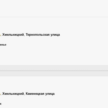
ь
,
Хмельницкий
,
Тернопольская улица
сенье
ь
,
Хмельницкий
,
Каменецкая улица
ик