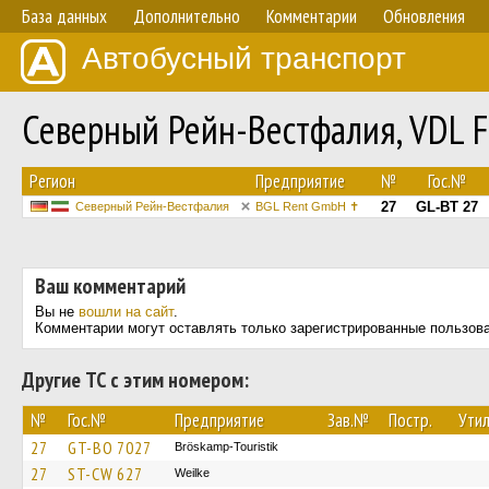
База данных
Дополнительно
Комментарии
Обновления
Автобусный транспорт
Северный Рейн-Вестфалия, VDL F
Регион
Предприятие
№
Гос.№
27
GL-BT 27
Северный Рейн-Вестфалия
BGL Rent GmbH ✝︎
Ваш комментарий
Вы не
вошли на сайт
.
Комментарии могут оставлять только зарегистрированные пользов
Другие ТС с этим номером:
№
Гос.№
Предприятие
Зав.№
Постр.
Утил
27
GT-BO 7027
Bröskamp-Touristik
27
ST-CW 627
Weilke