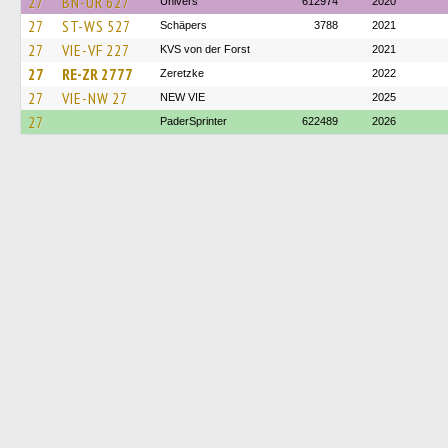
27
BN-UR 627
Univers
612974
2020
27
ST-WS 527
Schäpers
3788
2021
27
VIE-VF 227
KVS von der Forst
2021
27
RE-ZR 2777
Zeretzke
2022
27
VIE-NW 27
NEW VIE
2025
27
PaderSprinter
622489
2026