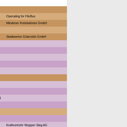
Operating for FlixBus
Mindener Kreisbahnen GmbH
Stadtwerke Gütersloh GmbH
1
Kraftverkehr Wupper-Sieg AG