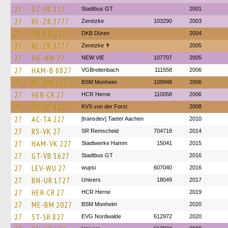
27
GT-VB 127
Stadtbus GT
2001
27
RE-ZR 2777
Zeretzke
103290
2003
27
DN-KB 327
DKB Düren
2004
27
RE-ZR 2777
Zeretzke ✝
2005
27
VIE-NW 27
NEW VIE
107707
2005
27
HAM-B 8827
VGBreitenbach
111558
2006
27
ME-BM 527
BSM Monheim
109948
2006
27
HER-CR 27
HCR Herne
110058
2006
27
VIE-VF 127
KVS von der Forst
2008
27
AC-TA 227
[transdev] Taeter Aachen
2010
27
RS-VK 27
SR Remscheid
704718
2014
27
HAM-VK 227
Stadtwerke Hamm
15041
2015
27
GT-VB 1627
Stadtbus GT
2016
27
LEV-WU 27
wupsi
607040
2016
27
BN-UR 1727
Univers
18049
2017
27
HER-CR 27
HCR Herne
2019
27
ME-BM 2027
BSM Monheim
2020
27
ST-SR 827
EVG Nordwalde
612972
2020