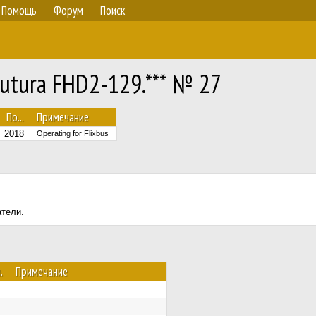
Помощь
Форум
Поиск
utura FHD2-129.*** № 27
По...
Примечание
2018
Operating for Flixbus
атели.
.
Примечание