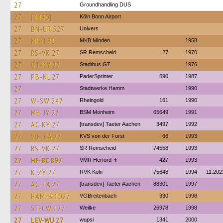
27
Groundhandling DUS
27
[4480]
Köln Bonn Airport
27
BN-UR 527
Univers
27
MI-N 81
MKB Minden
1958
27
RS-VK 27
SR Remscheid
27
1970
27
GT-KY 27
Stadtbus GT
1976
27
PB-NL 27
PaderSprinter
590
1987
27
Stadtwerke Hamm
1990
27
W-SW 247
Rheingold
161
1990
27
ME-JY 27
BSM Monheim
65649
1991
27
AC-KY 27
[transdev] Taeter Aachen
3497
1992
27
VIE-CA 27
KVS von der Forst
66
1993
27
RS-VK 27
SR Remscheid
74558
1993
27
HF-BC 897
VMR Herford ✝
427
1993
27
K-ZY 27
RVK Köln
75648
1994
11.202
27
AC-TA 27
[transdev] Taeter Aachen
88301
1997
27
HAM-B 1027
VGBreitenbach
330
1998
27
ST-CW 127
Weilke
26978
1998
27
LEV-WU 27
wupsi
1341
2000