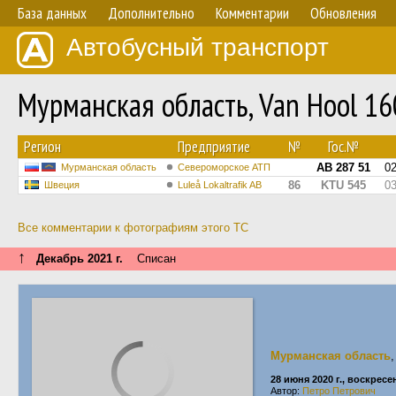
База данных
Дополнительно
Комментарии
Обновления
Автобусный транспорт
Мурманская область, Van Hool 1
Регион
Предприятие
№
Гос.№
АВ 287 51
0
Мурманская область
Североморское АТП
86
KTU 545
0
Швеция
Luleå Lokaltrafik AB
Все комментарии к фотографиям этого ТС
↑
Декабрь 2021 г.
Списан
Мурманская область
28 июня 2020 г., воскресе
Автор:
Петро Петрович