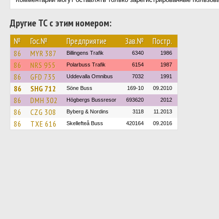
Другие ТС с этим номером:
№
Гос.№
Предприятие
Зав.№
Постр.
86
MYR 387
Billingens Trafik
6340
1986
86
NRS 955
Polarbuss Trafik
6154
1987
86
GFD 735
Uddevalla Omnibus
7032
1991
86
SHG 712
Söne Buss
169-10
09.2010
86
DMH 302
Högbergs Bussresor
693620
2012
86
CZG 308
Byberg & Nordins
3118
11.2013
86
TXE 616
Skellefteå Buss
420164
09.2016