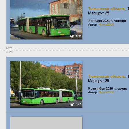
Тюменская область
,
Маршрут
25
7 января 2021 г., четверг
Автор:
Nikola2000
498
2021
2020
Тюменская область
,
Маршрут
25
9 сентября 2020 г., среда
Автор:
Nikola2000
697