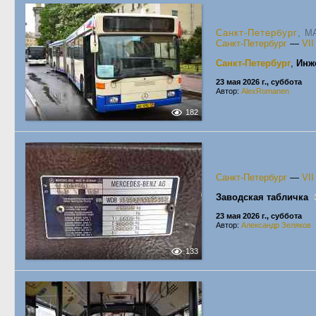
Санкт-Петербург
, MA
Санкт-Петербург
—
VI
Санкт-Петербург
,
Инж
23 мая 2026 г., суббота
Автор:
AlexRomanen
182
Санкт-Петербург
—
VI
Заводская табличка
23 мая 2026 г., суббота
Автор:
Александр Зеляков
133