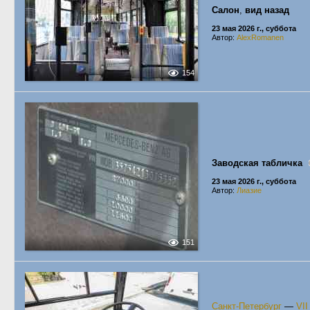
Салон
,
вид назад
23 мая 2026 г., суббота
Автор:
AlexRomanen
154
Заводская табличка
23 мая 2026 г., суббота
Автор:
Лиазие
151
Санкт-Петербург
—
VI