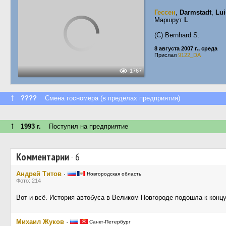
Гессен
,
Darmstadt
,
Lui
Маршрут
L
(C) Bernhard S.
8 августа 2007 г., среда
Прислал
9122_DA
1767
↑
????
Смена госномера (в пределах предприятия)
↑
1993 г.
Поступил на предприятие
Комментарии
·
6
Андрей Титов
·
Новгородская область
Фото: 214
Вот и всё. История автобуса в Великом Новгороде подошла к концу
Михаил Жуков
·
Санкт-Петербург