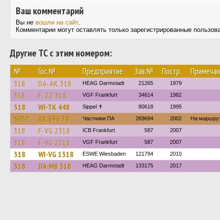
Ваш комментарий
Вы не
вошли на сайт
.
Комментарии могут оставлять только зарегистрированные пользов
Другие ТС с этим номером:
№
Гос.№
Предприятие
Зав.№
Постр.
Примечан
318
DA-AK 318
HEAG Darmstadt
21265
1979
318
F-ZZ 318
VGF Frankfurt
34614
1982
318
WI-TK 448
Sippel ✝︎
80618
1995
5032
АК 696 78
Частники ПА
269694
2002
На маршрут
318
F-VG 2318
ICB Frankfurt
587
2007
318
F-VG 2318
VGF Frankfurt
587
2007
318
WI-VG 1318
ESWE Wiesbaden
121794
2010
318
DA-MB 318
HEAG Darmstadt
133175
2017