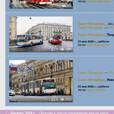
Автор:
Сергей Деревягин
339
Санкт-Петербург
, Jel
Санкт-Петербург
—
VI
Санкт-Петербург
,
Поц
23 мая 2026 г., суббота
Автор:
Сергей Деревягин
9
2948
Санкт-Петербург
—
VI
Санкт-Петербург
,
Нев
23 мая 2026 г., суббота
Автор:
Данил Беляев
8
2922
↑
Декабрь 2024 г.
Передан в другое предприятие или на завод