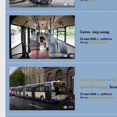
188
Салон
,
вид назад
23 мая 2026 г., суббота
Автор:
AlexRomanen
115
Санкт-Петербург
—
VI
Санкт-Петербург
,
Бол
23 мая 2026 г., суббота
Автор:
Александр Зеляков
201