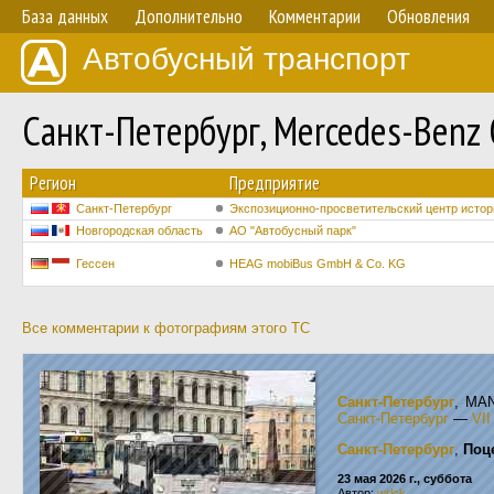
База данных
Дополнительно
Комментарии
Обновления
Автобусный транспорт
Санкт-Петербург, Mercedes-Ben
Регион
Предприятие
Санкт-Петербург
Экспозиционно-просветительский центр истор
Новгородская область
АО "Автобусный парк"
Гессен
HEAG mobiBus GmbH & Co. KG
Все комментарии к фотографиям этого ТС
Санкт-Петербург
, MA
Санкт-Петербург
—
VI
Санкт-Петербург
,
Поц
23 мая 2026 г., суббота
Автор:
wrlck