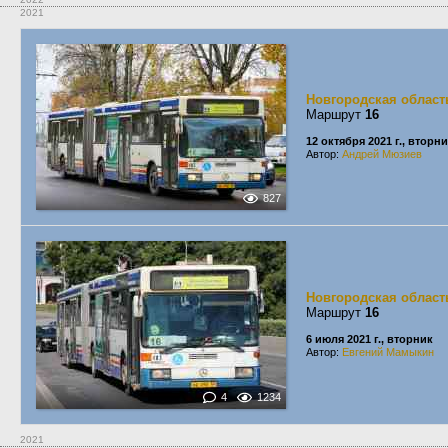
2021
Новгородская област
Маршрут
16
12 октября 2021 г., вторн
Автор:
Андрей Мюзиев
827
Новгородская област
Маршрут
16
6 июля 2021 г., вторник
Автор:
Евгений Мамыкин
4
1234
2021