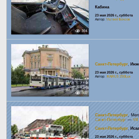
Кабина
23 мая 2026 г., суббота
Автор:
Матвей Боксов
354
Санкт-Петербург
,
Инж
23 мая 2026 г., суббота
Автор:
IKARUS 250Lux
360
Санкт-Петербург
, Mer
Санкт-Петербург
—
VI
Санкт-Петербург
,
Иса
23 мая 2026 г., суббота