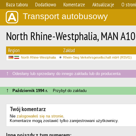
Baza taboru
Dodatkowo
Komentarze
Aktualizacje
O stron
Transport autobusowy
North Rhine-Westphalia, MAN A1
Region
Zakład
North Rhine-Westphalia
Rhein-Sieg Verkehrsgesellschaft mbH (RSVG)
↑
Odesłany lub sprzedany do innego zakładu lub do producenta
↑
Październik 1994 r.
Przybył do zakładu
Twój komentarz
Nie
zalogowałeś się na stronie
.
Komentarze mogą zostawić tylko zarejestrowani użytkownicy.
Inne pojazdy z tym numerem: