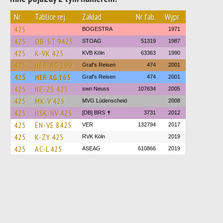
Nr
Tablice rej.
Zakład
Nr fab.
Wypr.
425
BOGESTRA
1971
425
OB-ST 9425
STOAG
51319
1987
425
K-VK 425
KVB Köln
63363
1990
425
HER-AG 199
Graf's Reisen
474
2001
425
HER-AG 165
Graf's Reisen
474
2001
425
NE-ZS 425
swn Neuss
107634
2005
425
MK-V 425
MVG Lüdenscheid
2008
425
HSK-NV 425
[DB] BRS ✝︎
3731
2012
425
EN-VE 8425
VER
132794
2017
425
K-ZY 425
RVK Köln
2019
425
AC-L 425
ASEAG
610866
2019